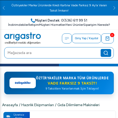
Öztiryakiler Marka Ürünlerde Kredi Kartına Vade Farksız 9 Ay'a Varan
Taksit İmkanı!
Müşteri Destek:
0(536) 611 99 51
İndirimdekiler
İletişim
Müşteri Hizmetleri
Yeni Ürünler
Siparişim Nerede?
0
Giriş Yap / Kaydol
ÖZTIRYAKILER MARKA TÜM ÜRÜNLERDE
VADE FARKSIZ 9 TAKSIT!
9 Taksitten Yararlanmak İçin Tıklayın!
Anasayfa
/
Hazırlık Ekipmanları
/
Gıda Dilimleme Makineleri
Ücretsiz
Kargo