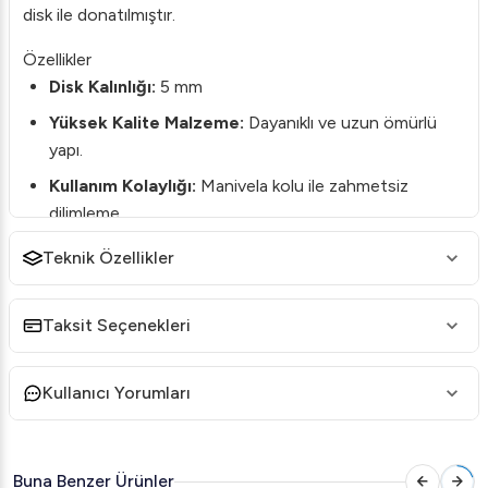
disk ile donatılmıştır.
Özellikler
Disk Kalınlığı:
5 mm
Yüksek Kalite Malzeme:
Dayanıklı ve uzun ömürlü
yapı.
Kullanım Kolaylığı:
Manivela kolu ile zahmetsiz
dilimleme.
Güvenli Tasarım:
El koruyucu desteği ile güvenli
Teknik Özellikler
kullanım.
Neden Cancan 1313-1?
Taksit Seçenekleri
Ev ve işyeri mutfakları için ideal olan bu manuel peynir
dilimleme makinesi, peynirinizi hızlı ve eşit dilimler halinde
Kullanıcı Yorumları
sunar. Ergonomik tasarımı sayesinde her kullanımda
maksimum konfor sağlar. Kolay temizlenebilir yapısı,
hijyenik bir kullanım deneyimi sunar.
Buna Benzer Ürünler