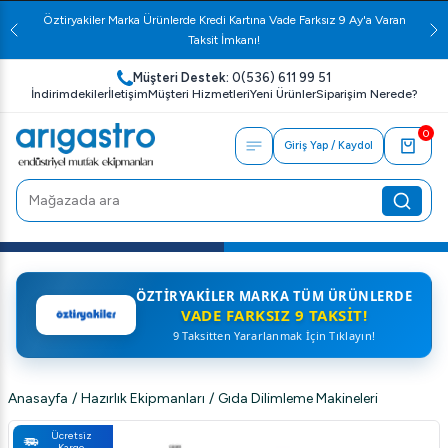
Öztiryakiler Marka Ürünlerde Kredi Kartına Vade Farksız 9 Ay'a Varan
Taksit İmkanı!
Müşteri Destek:
0(536) 611 99 51
İndirimdekiler
İletişim
Müşteri Hizmetleri
Yeni Ürünler
Siparişim Nerede?
0
Giriş Yap / Kaydol
ÖZTIRYAKILER MARKA TÜM ÜRÜNLERDE
VADE FARKSIZ 9 TAKSIT!
9 Taksitten Yararlanmak İçin Tıklayın!
Anasayfa
/
Hazırlık Ekipmanları
/
Gıda Dilimleme Makineleri
Ücretsiz
Kargo