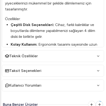
yiyeceklerinizi mükemmel bir şekilde dilimlemeniz için
tasarlanmıştır.
Özellikler:
Çeşitli Disk Seçenekleri:
Cihaz, farklı kalınlıklar ve
boyutlarda dilimleme yapabilmenizi sağlayan 4 dilim
diski ile birlikte gelir.
Kolay Kullanım:
Ergonomik tasarımı sayesinde uzun
süre rahatsızlık vermeden kullanılabilir.
Teknik Özellikler
Yüksek Verimlilik:
Dakikalar içinde büyük miktarlarda
ürün dilimleme kapasitesine sahiptir.
Taksit Seçenekleri
Güçlü Motor:
Yüksek performanslı motoru sayesinde
sert gıdaları bile kolaylıkla dilimler.
Kullanıcı Yorumları
Teknik Özellikler:
Marka:
Cancan
Model:
1317
Buna Benzer Ürünler