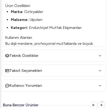
Ürün Özellikleri
Marka:
Öztiryakiler
Malzeme:
Ulpolen
Kategori:
Endüstriyel Mutfak Ekipmanları
Kullanım Alanları
Bu dişli merdane, profesyonel mutfaklarda ve büyük
üretim tesislerinde hamur açma işlemlerini hızlandırmak ve
standartlaştırmak için idealdir.
Teknik Özellikler
Dayanıklılık ve Performans
Taksit Seçenekleri
Öztiryakiler'in ulpolen malzemeden üretilen dişli
merdanesi, uzun ömürlü ve dayanıklı yapısıyla bilinir.
Ergonomik tasarımı sayesinde kullanımı son derece kolay
Kullanıcı Yorumları
ve pratiktir.
Sipariş ve Teslimat
Buna Benzer Ürünler
Siparişinizi tamamladıktan sonra, hızlı ve güvenilir teslimat