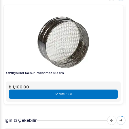
seçeneklerimizden yararlanarak ürününüze hemen sahip
olabilirsiniz.
Daha fazla bilgi ve satın almak için [Arıgastro.com]
(https://www.arigastro.com)'u ziyaret edin!
Öztiryakiler Kalbur Paslanmaz 50 cm
₺ 1,100.00
Sepete Ekle
İlginizi Çekebilir