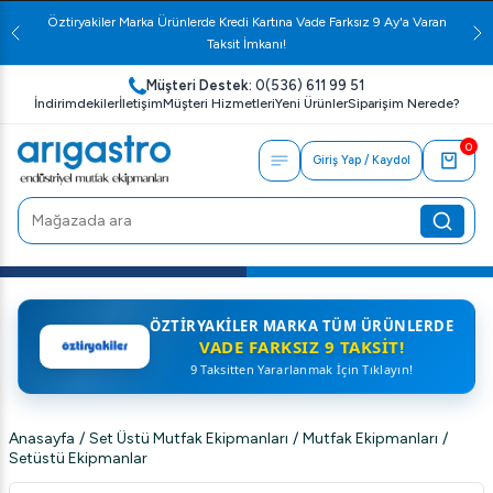
Öztiryakiler Marka Ürünlerde Kredi Kartına Vade Farksız 9 Ay'a Varan
Taksit İmkanı!
Müşteri Destek:
0(536) 611 99 51
İndirimdekiler
İletişim
Müşteri Hizmetleri
Yeni Ürünler
Siparişim Nerede?
0
Giriş Yap / Kaydol
ÖZTIRYAKILER MARKA TÜM ÜRÜNLERDE
VADE FARKSIZ 9 TAKSIT!
9 Taksitten Yararlanmak İçin Tıklayın!
Anasayfa
/
Set Üstü Mutfak Ekipmanları
/
Mutfak Ekipmanları
/
Setüstü Ekipmanlar