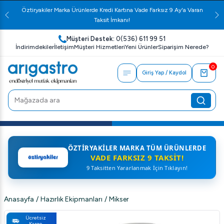
Öztiryakiler Marka Ürünlerde Kredi Kartına Vade Farksız 9 Ay'a Varan
Taksit İmkanı!
Müşteri Destek:
0(536) 611 99 51
İndirimdekiler
İletişim
Müşteri Hizmetleri
Yeni Ürünler
Siparişim Nerede?
0
Giriş Yap / Kaydol
ÖZTIRYAKILER MARKA TÜM ÜRÜNLERDE
VADE FARKSIZ 9 TAKSIT!
9 Taksitten Yararlanmak İçin Tıklayın!
Anasayfa
/
Hazırlık Ekipmanları
/
Mikser
Ücretsiz
Kargo