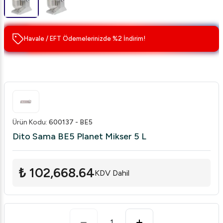
Havale / EFT Ödemelerinizde %2 İndirim!
Ürün Kodu
:
600137 - BE5
Dito Sama BE5 Planet Mikser 5 L
₺ 102,668.64
KDV Dahil
1