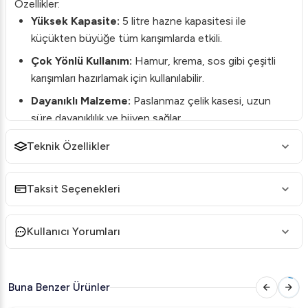
Özellikler:
Yüksek Kapasite:
5 litre hazne kapasitesi ile
küçükten büyüğe tüm karışımlarda etkili.
Çok Yönlü Kullanım:
Hamur, krema, sos gibi çeşitli
karışımları hazırlamak için kullanılabilir.
Dayanıklı Malzeme:
Paslanmaz çelik kasesi, uzun
süre dayanıklılık ve hijyen sağlar.
Kullanıcı Dostu Kontroller:
Ayarlanabilir hız
Teknik Özellikler
seçenekleri ile tam kontrol sağlar.
Güvenlik:
Emniyet kapağı ve durdurma düğmesi ile
Taksit Seçenekleri
maksimum güvenlik sunar.
Kullanım Alanları:
Kullanıcı Yorumları
Bu ürün, restoranlar, kafeler, pastacılar ve profesyonel
mutfaklar için idealdir. İşlerinizi hızlandırarak daha fazla
verimlilik sağlar.
Buna Benzer Ürünler
Teknik Özellikler: