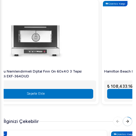
Ücretsiz Kargo
Kullanım
Viber 35 kg Spiral Mikser, özellikle büyük ölçekli hamur
işlemleri için ideal bir seçimdir. Kullanımı kolay kontrol
paneli ve güvenli tasarımı ile mutfağınızdaki yoğurma
işlemlerini zahmetsiz hale getirir.
Bu mikser, endüstriyel mutfaklar için vazgeçilmez bir
yardımcıdır. Artık hamurlarınız her zaman istediğiniz
kıvamda ve kalitede olacak.
Hamilton Beach HBH755 Eclipse Sessiz Blender, 2 L, 1000 W, Siyah
₺ 108,433.16
Sepete Ekle
İlginizi Çekebilir
Ücretsiz Kargo