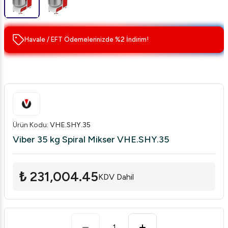
Havale / EFT Ödemelerinizde %2 İndirim!
Ürün Kodu
:
VHE.SHY.35
Viber 35 kg Spiral Mikser VHE.SHY.35
₺ 231,004.45
KDV Dahil
1