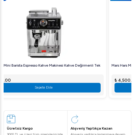
Mars Hars Mini Buzdolabı Soğutma ve Isıtma 12v ve 220v 10Lt
₺ 4,500.00
Sepete Ekle
Ücretsiz Kargo
Alışveriş Yaptıkça Kazan
3000 TL ve üzeri tüm siparişlerinizde
Alışveriş yaptıkça kazanmaya devam