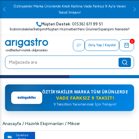
Öztiryakiler Marka Ürünlerde Kredi Kartına Vade Farksız 9 Ay'a Varan
Taksit İmkanı!
Müşteri Destek:
0(536) 611 99 51
İndirimdekiler
İletişim
Müşteri Hizmetleri
Yeni Ürünler
Siparişim Nerede?
0
Giriş Yap / Kaydol
ÖZTIRYAKILER MARKA TÜM ÜRÜNLERDE
VADE FARKSIZ 9 TAKSIT!
9 Taksitten Yararlanmak İçin Tıklayın!
Anasayfa
/
Hazırlık Ekipmanları
/
Mikser
Ücretsiz
Kargo