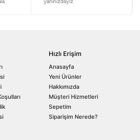
la
yanınızdayız.
Hızlı Erişim
ı
Anasayfa
si
Yeni Ürünler
i
Hakkımızda
oşulları
Müşteri Hizmetleri
lik
Sepetim
si
Siparişim Nerede?