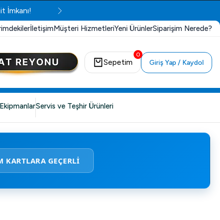
it İmkanı!
rimdekiler
İletişim
Müşteri Hizmetleri
Yeni Ürünler
Siparişim Nerede?
0
Sepetim
Giriş Yap / Kaydol
Ekipmanlar
Servis ve Teşhir Ürünleri
M KARTLARA GEÇERLİ