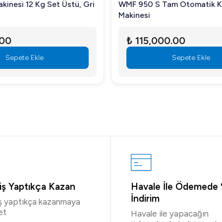
kinesi 12 Kg Set Üstü, Gri
WMF 950 S Tam Otomatik 
Makinesi
.00
₺ 115,000.00
Sepete Ekle
Sepete Ekle
riş Yaptıkça Kazan
Havale İle Ödemede
İndirim
iş yaptıkça kazanmaya
et
Havale ile yapacağın