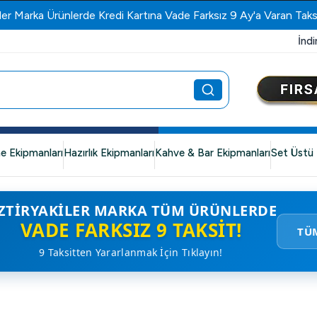
ler Marka Ürünlerde Kredi Kartına Vade Farksız 9 Ay'a Varan Taks
İndi
e Ekipmanları
Hazırlık Ekipmanları
Kahve & Bar Ekipmanları
Set Üstü 
ZTIRYAKILER MARKA TÜM ÜRÜNLERDE
VADE FARKSIZ 9 TAKSIT!
TÜ
9 Taksitten Yararlanmak İçin Tıklayın!