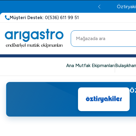
Öztiryaki
Müşteri Destek:
0(536) 611 99 51
Ana Mutfak Ekipmanları
Bulaşıkhan
Ö