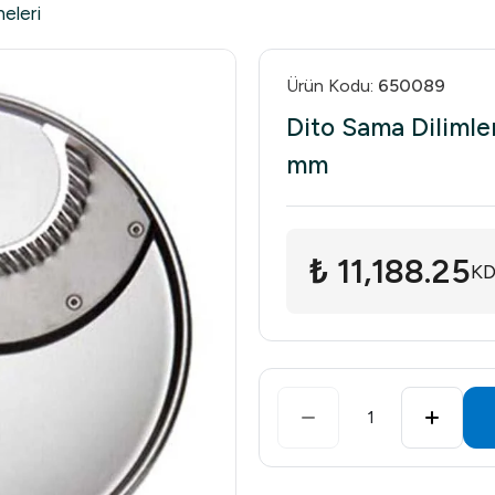
eleri
Ürün Kodu
:
650089
Dito Sama Dilimle
mm
₺ 11,188.25
KD
1