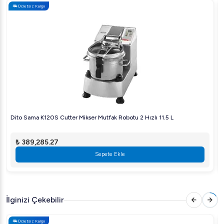
daha lezzetli ve keyifli hale getirebilirsiniz. Mutfak
Ücretsiz Kargo
tutkunları için vazgeçilmez bir yardımcı.
Dito Sama K120S Cutter Mikser Mutfak Robotu 2 Hızlı 11.5 L
₺ 389,285.27
Sepete Ekle
İlginizi Çekebilir
Ücretsiz Kargo