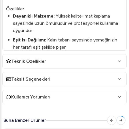
Özellikler
Dayanıklı Malzeme:
Yüksek kaliteli mat kaplama
sayesinde uzun ömürlüdür ve profesyonel kullanıma
uygundur.
Eşit Isı Dağılımı:
Kalın tabanı sayesinde yemeğinizin
her tarafı eşit şekilde pişer.
Ergonomik Tasarım:
Kolay tutuş sağlayan geniş
Teknik Özellikler
kulplar ile güvenli kullanım sunar.
Kolay Temizlik:
Yapışmaz yüzeyi ve sade tasarımı ile
Taksit Seçenekleri
bulaşık derdine son.
Kullanım Alanları
Kullanıcı Yorumları
Öztiryakiler Paella Tava, restoranlar, otel mutfakları ve
catering firmaları için mükemmel bir tercih. Aynı zamanda,
mutfağınızda İspanyol esintileri yaratmak için ideal.
Buna Benzer Ürünler
Bu tava ile sadece paella değil, diğer tava yemeklerini