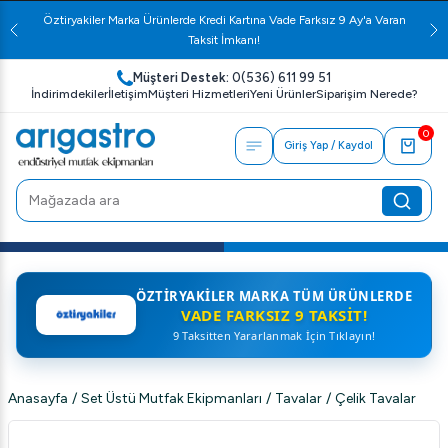
Öztiryakiler Marka Ürünlerde Kredi Kartına Vade Farksız 9 Ay'a Varan
Taksit İmkanı!
Müşteri Destek:
0(536) 611 99 51
İndirimdekiler
İletişim
Müşteri Hizmetleri
Yeni Ürünler
Siparişim Nerede?
0
Giriş Yap / Kaydol
ÖZTIRYAKILER MARKA TÜM ÜRÜNLERDE
VADE FARKSIZ 9 TAKSIT!
9 Taksitten Yararlanmak İçin Tıklayın!
Anasayfa
/
Set Üstü Mutfak Ekipmanları
/
Tavalar
/
Çelik Tavalar