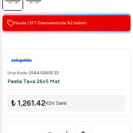
Havale / EFT Ödemelerinizde %2 İndirim!
Ürün Kodu
:
0144.02605.22
Paella Tava 26x5 Mat
₺ 1,261.42
KDV Dahil
1