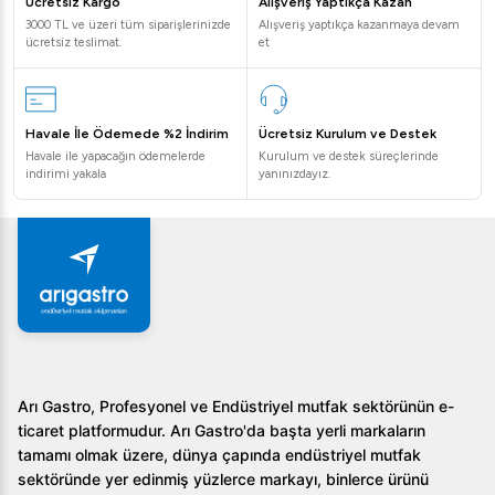
Ücretsiz Kargo
Alışveriş Yaptıkça Kazan
3000 TL ve üzeri tüm siparişlerinizde
Alışveriş yaptıkça kazanmaya devam
Dito Sama Prep4 You Sebze Doğrama Disk Seti ile
ücretsiz teslimat.
et
mutfağınızda kusursuz sonuçlar elde etmek için şimdi
adım atın. Hem profesyonel şeflerin hem de ev aşçılarının
vazgeçilmez bir parçası olacak!
Havale İle Ödemede %2 İndirim
Ücretsiz Kurulum ve Destek
Havale ile yapacağın ödemelerde
Kurulum ve destek süreçlerinde
indirimi yakala
yanınızdayız.
Arı Gastro, Profesyonel ve Endüstriyel mutfak sektörünün e-
ticaret platformudur. Arı Gastro'da başta yerli markaların
tamamı olmak üzere, dünya çapında endüstriyel mutfak
sektöründe yer edinmiş yüzlerce markayı, binlerce ürünü