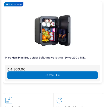
Ücretsiz Kargo
Sıkça Sorulan Sorular
Bu disk seti hangi makinelerle uyumludur?
Dito Sama Prep4 You Sebze Doğrama Disk Seti, Dito
Sama'nın belirli sebze doğrama makineleri ile uyumlu
olacak şekilde tasarlanmıştır. Her makine modeli için
uyumluluğu kontrol etmenizi öneririz.
Disklerin bakımı nasıl yapılır?
Mars Hars Mini Buzdolabı Soğutma ve Isıtma 12v ve 220v 10Lt
Paslanmaz çelik yapısı sayesinde, diskler elde yıkanabilir ya
da bulaşık makinesinde rahatlıkla temizlenebilir. Keskinliği
₺ 4,500.00
korumak için diskleri kuru tutmanız önerilir.
Sepete Ekle
Her disk ne için kullanılır?
Her disk, spesifik bir doğrama ihtiyacını karşılamak üzere
tasarlanmıştır. Tariflerinizin ve hazırlığınızın gerektirdiği
şekle göre değişiklik gösterebilir.