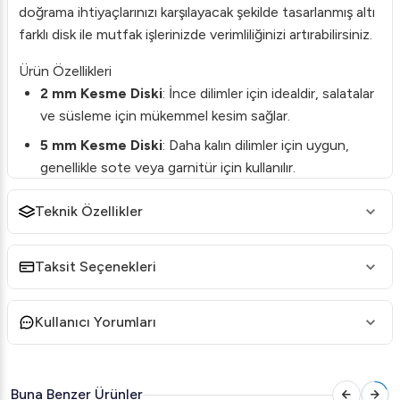
doğrama ihtiyaçlarınızı karşılayacak şekilde tasarlanmış altı
farklı disk ile mutfak işlerinizde verimliliğinizi artırabilirsiniz.
Ürün Özellikleri
2 mm Kesme Diski
: İnce dilimler için idealdir, salatalar
ve süsleme için mükemmel kesim sağlar.
5 mm Kesme Diski
: Daha kalın dilimler için uygun,
genellikle sote veya garnitür için kullanılır.
3 mm Rende Diski
: Peynir, havuç ve daha fazlası için
Teknik Özellikler
eşit rendeleme sunar.
7 mm Rende Diski
: Daha iri rendeleme işlemleri için
Taksit Seçenekleri
uygundur, genellikle yemek hazırlıklarında kullanılır.
10 mm Dilimleme Diski
: Kalın dilimler elde etmek için
Kullanıcı Yorumları
tasarlanmıştır, patlıcan veya kabak gibi sebzelerde
harikalar yaratır.
10x10 mm Küp Diski
: Sebzelerinizi eşit boyutlarda
Buna Benzer Ürünler
küpler halinde keser, çorbalar ve güveçler için idealdir.