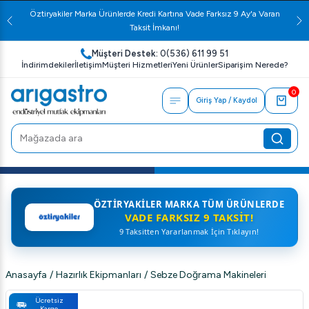
Öztiryakiler Marka Ürünlerde Kredi Kartına Vade Farksız 9 Ay'a Varan
Taksit İmkanı!
Müşteri Destek:
0(536) 611 99 51
İndirimdekiler
İletişim
Müşteri Hizmetleri
Yeni Ürünler
Siparişim Nerede?
0
Giriş Yap / Kaydol
ÖZTIRYAKILER MARKA TÜM ÜRÜNLERDE
VADE FARKSIZ 9 TAKSIT!
9 Taksitten Yararlanmak İçin Tıklayın!
Anasayfa
/
Hazırlık Ekipmanları
/
Sebze Doğrama Makineleri
Ücretsiz
Kargo