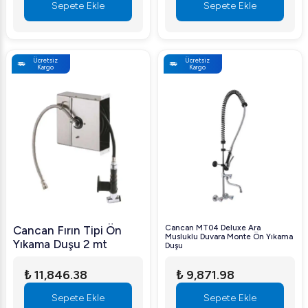
Sepete Ekle
Sepete Ekle
Ücretsiz
Ücretsiz
Kargo
Kargo
Cancan MT04 Deluxe Ara
Cancan Fırın Tipi Ön
Musluklu Duvara Monte Ön Yıkama
Yıkama Duşu 2 mt
Duşu
₺ 11,846.38
₺ 9,871.98
Sepete Ekle
Sepete Ekle