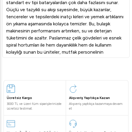
standart ev tipi bataryalardan çok daha fazlasını sunar.
Güçlü ve tazyikli su akışı sayesinde, büyük kazanlar,
tencereler ve tepsilerdeki inatçı kirleri ve yemek artıklarını
ön yıkama aşamasında kolayca temizler. Bu, bulaşık
makinesinin performansını artırırken, su ve deterjan
tüketimini de azaltır. Paslanmaz çelik gövdeleri ve esnek
spiral hortumları ile hem dayanıklılık hem de kullanım
kolaylığı sunan bu üniteler, mutfak personelinin
ergonomik bir şekilde çalışmasına olanak tanır. Arı
Gastro’nun sunduğu modeller, yoğun kullanıma karşı
maksimum direnç göstererek işletmenizin operasyonel
maliyetlerini düşürmenize yardımcı olur.
İşletmeniz İçin Doğru Modeli Seçin
Duş ve sprey ünitesi seçimi yaparken mutfağınızın yapısı
Ücretsiz Kargo
Alışveriş Yaptıkça Kazan
ve ihtiyaçları göz önünde bulundurulmalıdır. Tezgah üstü
3000 TL ve üzeri tüm siparişlerinizde
Alışveriş yaptıkça kazanmaya devam
(masa tipi) modeller, eviye üzerine kolayca monte
ücretsiz teslimat.
et
edilirken; duvar tipi modeller, daha geniş bir hareket alanı
sunar. Bataryalı veya bataryasız seçenekler, mevcut
tesisatınıza göre esneklik sağlar. Hortum uzunluğu, sprey