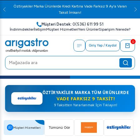
Öztiryakiler Marka Ürünlerde Kredi Kartına Vade Farksız 9 Ay'a Varan
Taksit İmkanı!
Müşteri Destek:
0(536) 611 99 51
İndirimdekiler
İletişim
Müşteri Hizmetleri
Yeni Ürünler
Siparişim Nerede?
0
Giriş Yap / Kaydol
ÖZTIRYAKILER MARKA TÜM ÜRÜNLERDE
VADE FARKSIZ 9 TAKSIT!
9 Taksitten Yararlanmak İçin Tıklayın!
Tümünü Gör
Müşteri Hizmetleri