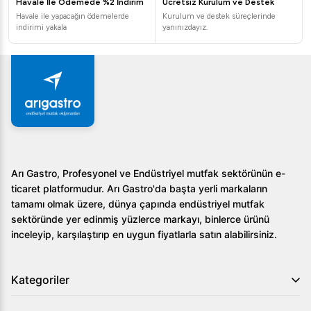
Havale İle Ödemede %2 İndirim
Ücretsiz Kurulum ve Destek
başlığının fonksiyonelliği ve su tasarrufu özellikleri gibi
Havale ile yapacağın ödemelerde
Kurulum ve destek süreçlerinde
detaylar, işletmenizin verimliliği için önemlidir. Arı
indirimi yakala
yanınızdayız.
Gastro'nun geniş ürün yelpazesi içerisinden, mutfak
düzeninize ve bütçenize en uygun duş ve su sprey
ünitesini kolayca bulabilir, profesyonel çözümlerle hijyen
standartlarınızı en üst seviyeye taşıyabilirsiniz.
Arı Gastro, Profesyonel ve Endüstriyel mutfak sektörünün e-
ticaret platformudur. Arı Gastro'da başta yerli markaların
tamamı olmak üzere, dünya çapında endüstriyel mutfak
sektöründe yer edinmiş yüzlerce markayı, binlerce ürünü
inceleyip, karşılaştırıp en uygun fiyatlarla satın alabilirsiniz.
Kategoriler