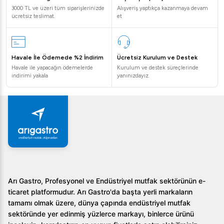
3000 TL ve üzeri tüm siparişlerinizde
Alışveriş yaptıkça kazanmaya devam
1. Emsaş Okul Tipi Krom Soğutmalı Su Sebili nasıl
ücretsiz teslimat.
et
temizlenir?
Su sebilinizin dış yüzeyini yumuşak bir bez ve uygun bir
temizleyici ile silerek temizleyebilirsiniz. Su haznelerini
Havale İle Ödemede %2 İndirim
Ücretsiz Kurulum ve Destek
Havale ile yapacağın ödemelerde
Kurulum ve destek süreçlerinde
düzenli aralıklarla yıkamanız önerilir.
indirimi yakala
yanınızdayız.
2. Arıtma sistemi nasıl eklenir?
Arıtma sistemi, cihaz üzerinde bulunan önceden
belirlenmiş bağlantı noktalarını kullanarak kolayca entegre
edilebilir.
3. Termostat ne işe yarar?
Termostat sistemi su soğutmalığını isteğinize göre
Arı Gastro, Profesyonel ve Endüstriyel mutfak sektörünün e-
ayarlayabilmenizi sağlar, böylece su her zaman istediğiniz
ticaret platformudur. Arı Gastro'da başta yerli markaların
sıcaklıkta olacaktır.
tamamı olmak üzere, dünya çapında endüstriyel mutfak
sektöründe yer edinmiş yüzlerce markayı, binlerce ürünü
Emsaş Okul Tipi Krom Soğutmalı Su Sebili 10 Lt. EMSAŞ-