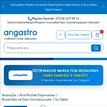
Öztiryakiler Marka Ürünlerde Kredi Kartına Vade Farksız 9 Ay'a Varan
Taksit İmkanı!
Müşteri Destek:
0(536) 611 99 51
İndirimdekiler
İletişim
Müşteri Hizmetleri
Yeni Ürünler
Siparişim Nerede?
0
Giriş Yap / Kaydol
ÖZTIRYAKILER MARKA TÜM ÜRÜNLERDE
VADE FARKSIZ 9 TAKSIT!
9 Taksitten Yararlanmak İçin Tıklayın!
Anasayfa
/
Ana Mutfak Ekipmanları
/
Buzdolabı ve Derin Dondurucular
/
Su Sebili