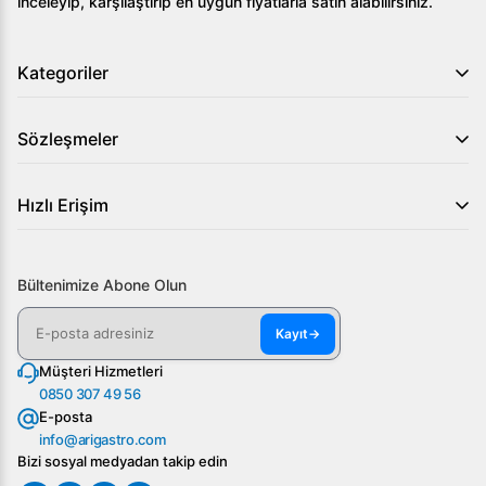
inceleyip, karşılaştırıp en uygun fiyatlarla satın alabilirsiniz.
ADA'yı seçerek işletmenizin ihtiyacını karşılayabilir, kaliteli
bir su deneyimi yaşayabilirsiniz. Daha fazla bilgi ve teklif
Kategoriler
almak için hemen bizimle iletişime geçin!
Sözleşmeler
Hızlı Erişim
Bültenimize Abone Olun
Kayıt
→
Müşteri Hizmetleri
0850 307 49 56
E-posta
info@arigastro.com
Bizi sosyal medyadan takip edin