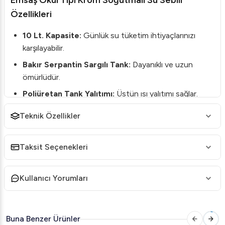
Emsaş Okul Tipi Krom Soğutmalı Su Sebili
Özellikleri
10 Lt. Kapasite:
Günlük su tüketim ihtiyaçlarınızı
karşılayabilir.
Bakır Serpantin Sargılı Tank:
Dayanıklı ve uzun
ömürlüdür.
Poliüretan Tank Yalıtımı:
Üstün ısı yalıtımı sağlar.
Krom Dış Gövde:
Şık ve dayanıklıdır.
Teknik Özellikler
Musluk Sistemleri:
Bardak ve bardaksız kullanıma
uygun musluk seçenekleri ile esneklik sunar.
Taksit Seçenekleri
Termostat Sistemi:
Manuel ayarlanabilir termostat
ile su sıcaklığını kontrol edebilirsiniz.
Kullanıcı Yorumları
Arıtma Uygulaması:
Su arıtma sistemi takılabilir.
Emsaş Okul Tipi Krom Soğutmalı Su Sebili Teknik
Buna Benzer Ürünler
Detayları