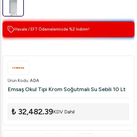
Havale / EFT Ödemelerinizde %2 İndirim!
Ürün Kodu
:
ADA
Emsaş Okul Tipi Krom Soğutmalı Su Sebili 10 Lt
₺ 32,482.39
KDV Dahil