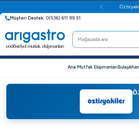
Öztiryaki
Müşteri Destek:
0(536) 611 99 51
Ana Mutfak Ekipmanları
Bulaşıkhan
Ö