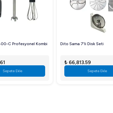
cılar arasındadır.
 ile teması güvenli hale getirir.
400-C Profesyonel Kombi
Dito Sama 7'li Disk Seti
n müşteri hizmetlerimizle iletişime geçebilirsiniz.
 40*90*30 ile profesyonel mutfak standartlarınızı yükseltin. Hemen
.61
₺ 66,813.59
Sepete Ekle
Sepete Ekle