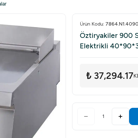
lar
Ürün Kodu
:
7864.N1.409
Öztiryakiler 900 S
Elektrikli 40*90*
₺ 37,294.17
K
1