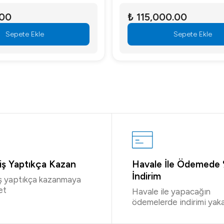
.00
₺ 115,000.00
Sepete Ekle
Sepete Ekle
riş Yaptıkça Kazan
Havale İle Ödemede
İndirim
iş yaptıkça kazanmaya
et
Havale ile yapacağın
ödemelerde indirimi yaka