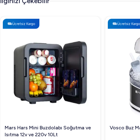
İlginizi Çekebilir
Ücretsiz Kargo
Ücretsiz Kargo
Mars Hars Mini Buzdolabı Soğutma ve
Vosco Buz Ma
Isıtma 12v ve 220v 10Lt