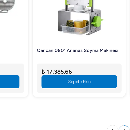
Cancan 0801 Ananas Soyma Makinesi
 sipariş vererek mutfağınıza bu kaliteli ekipmanı
₺ 17,385.66
Sepete Ekle