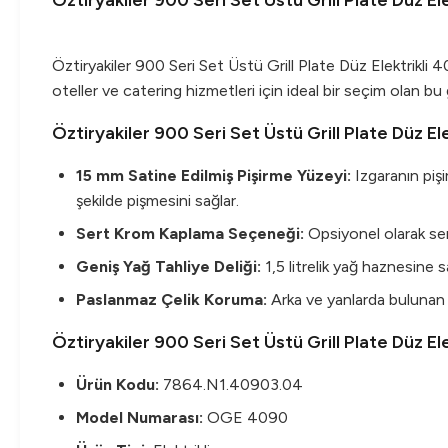
Öztiryakiler 900 Seri Set Üstü Grill Plate Düz E
Öztiryakiler 900 Seri Set Üstü Grill Plate Düz Elektrikl
oteller ve catering hizmetleri için ideal bir seçim olan bu 
Öztiryakiler 900 Seri Set Üstü Grill Plate Düz El
15 mm Satine Edilmiş Pişirme Yüzeyi:
Izgaranın pişi
şekilde pişmesini sağlar.
Sert Krom Kaplama Seçeneği:
Opsiyonel olarak sert
Geniş Yağ Tahliye Deliği:
1,5 litrelik yağ haznesine sa
Paslanmaz Çelik Koruma:
Arka ve yanlarda bulunan p
Öztiryakiler 900 Seri Set Üstü Grill Plate Düz E
Ürün Kodu:
7864.N1.40903.04
Model Numarası:
OGE 4090