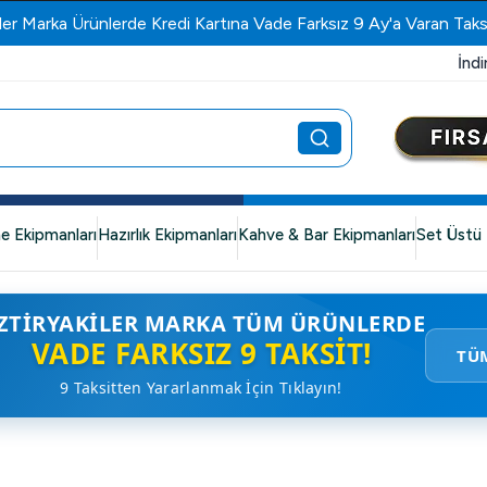
ler Marka Ürünlerde Kredi Kartına Vade Farksız 9 Ay'a Varan Taks
İndi
e Ekipmanları
Hazırlık Ekipmanları
Kahve & Bar Ekipmanları
Set Üstü 
ZTIRYAKILER MARKA TÜM ÜRÜNLERDE
VADE FARKSIZ 9 TAKSIT!
TÜ
9 Taksitten Yararlanmak İçin Tıklayın!