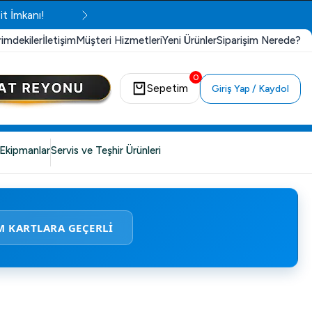
it İmkanı!
rimdekiler
İletişim
Müşteri Hizmetleri
Yeni Ürünler
Siparişim Nerede?
0
Sepetim
Giriş Yap / Kaydol
Ekipmanlar
Servis ve Teşhir Ürünleri
M KARTLARA GEÇERLİ