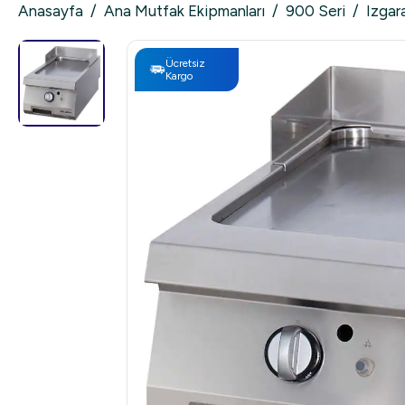
Anasayfa
/
Ana Mutfak Ekipmanları
/
900 Seri
/
Izgara
Ücretsiz
Kargo