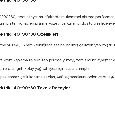
lektrikli 40*90*30
i 40*90*30, endüstriyel mutfaklarda mükemmel pişirme performans
grill plate, homojen pişirme yüzeyi ve kullanıcı dostu özellikleriyle
ektrikli 40*90*30 Özellikleri
rme yüzeyi, 15 mm kalınlığında satine edilmiş çelikten yapılmıştır. B
 krom kaplama ile sunulan pişirme yüzeyi, temizliği kolaylaştırır
hip olan grill, kolay yağ tahliyesi için tasarlanmıştır.
aslanmaz çelik koruma sacları, yağ sıçramalarını önler ve bulaşık 
lektrikli 40*90*30 Teknik Detayları