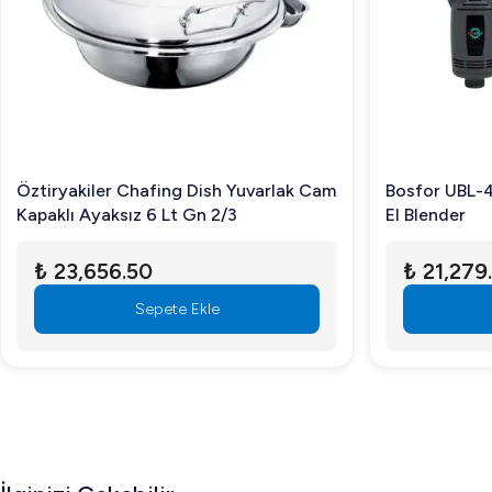
Restoranlar, oteller ve catering servisleri en yaygın kullanı
Pişirme yüzeyi sağlığa uygun mudur?
Evet, paslanmaz çelik ve opsiyonel sert krom kaplama, gıda
Ürün garantisi var mı?
Öztiryakiler Chafing Dish Yuvarlak Cam
Bosfor UBL-
Kapaklı Ayaksız 6 Lt Gn 2/3
El Blender
Ürünlerimiz, üretici garantisi altındadır ve detaylı bilgi içi
Öztiryakiler 900 Seri Set Üstü Grill Plate Düz Elektrikli
₺ 23,656.50
₺ 21,279
kazandırabilirsiniz.
Sepete Ekle