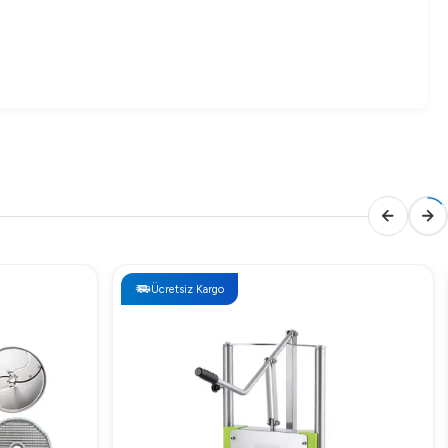
ları gibi değişkenlere bağlı olarak güncellenmektedir. Size
Ücretsiz Kargo
nmıştır. Homojen ısı dağılımı sayesinde yiyeceklerin her
ndartlarını yükseltmektedir.