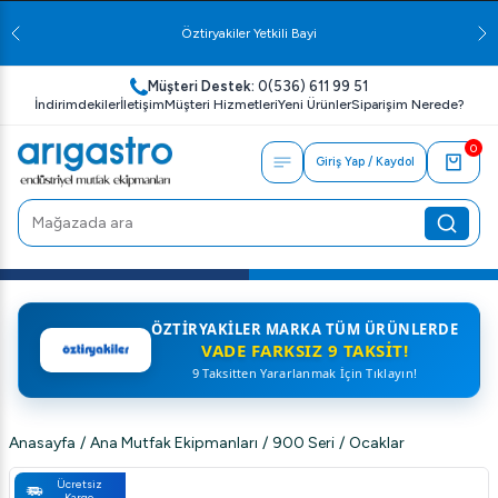
Öztiryakiler Yetkili Bayi
Müşteri Destek:
0(536) 611 99 51
İndirimdekiler
İletişim
Müşteri Hizmetleri
Yeni Ürünler
Siparişim Nerede?
0
Giriş Yap / Kaydol
ÖZTIRYAKILER MARKA TÜM ÜRÜNLERDE
VADE FARKSIZ 9 TAKSIT!
9 Taksitten Yararlanmak İçin Tıklayın!
Anasayfa
/
Ana Mutfak Ekipmanları
/
900 Seri
/
Ocaklar
Ücretsiz
Kargo