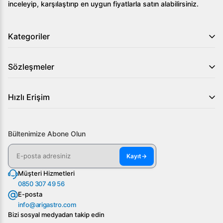
inceleyip, karşılaştırıp en uygun fiyatlarla satın alabilirsiniz.
Ocakta hangi tür gazlar kullanılabilir?
Kategoriler
Yapısına uygun olarak hem LPG hem de doğalgaz ile
çalışabilmektedir.
Sözleşmeler
Öztiryakiler 900 Seri Set Üstü Ocak Kapalı Döküm Gazlı
80*90*30, profesyonel mutfaklarınızda ihtiyaç
duyduğunuz performansı ve güvenliği bir arada sunar.
Hızlı Erişim
Detaylı bilgi için sitemizi ziyaret edin ya da bizimle iletişime
geçin, mutfağınıza uygun çözümler sunalım.
Bültenimize Abone Olun
Kayıt
→
Müşteri Hizmetleri
0850 307 49 56
E-posta
info@arigastro.com
Bizi sosyal medyadan takip edin