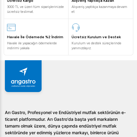
Ücretsiz Kargo
Alışveriş Yaptıkça Kazan
Dayanıklılığı ve yüksek verimli pişirme seçenekleri ile farklı
3000 TL ve üzeri tüm siparişlerinizde
Alışveriş yaptıkça kazanmaya devam
gereklilikleri aynı anda karşılar. Etkili brülör sistemi ve
ücretsiz teslimat.
et
güvenlik unsurları ile profesyonel mutfaklarda tercih edilir.
Ayrıca, kolay temizlenebilir yüzeyi ile kullanım sonrasında
da pratik çözümler sunar.
Havale İle Ödemede %2 İndirim
Ücretsiz Kurulum ve Destek
Havale ile yapacağın ödemelerde
Kurulum ve destek süreçlerinde
Sıkça Sorulan Sorular
indirimi yakala
yanınızdayız.
Öztiryakiler 900 Seri Set Üstü Ocak'ın bakım
gereksinimleri nelerdir?
Düzenli olarak yüzey temizliği ve brülör kontrolleri
yapılması yeterlidir. Profesyonel bir teknik servis
tarafından yılda bir kez genel bakım önerilir.
Bu ocak elektrik ile de kullanılabilir mi?
Arı Gastro, Profesyonel ve Endüstriyel mutfak sektörünün e-
ticaret platformudur. Arı Gastro'da başta yerli markaların
Hayır, Öztiryakiler 900 Seri tamamen gazlı sistem üzerine
tamamı olmak üzere, dünya çapında endüstriyel mutfak
tasarlanmış olup, elektrik ile çalışma özelliği
sektöründe yer edinmiş yüzlerce markayı, binlerce ürünü
bulunmamaktadır.