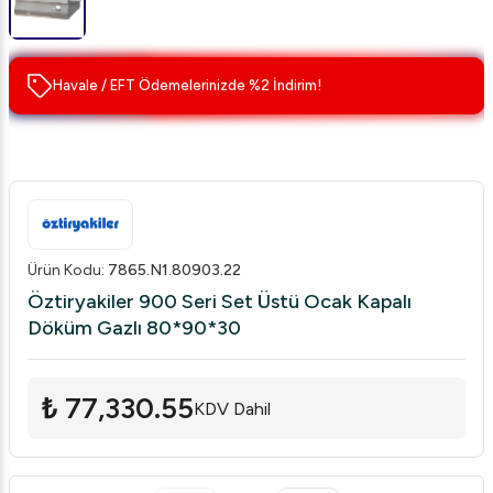
Havale / EFT Ödemelerinizde %2 İndirim!
Ürün Kodu
:
7865.N1.80903.22
Öztiryakiler 900 Seri Set Üstü Ocak Kapalı
Döküm Gazlı 80*90*30
₺ 77,330.55
KDV Dahil