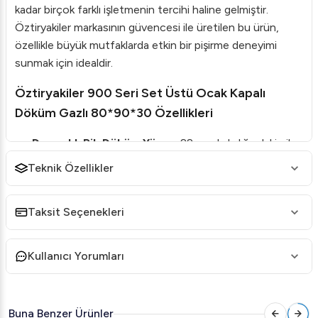
kadar birçok farklı işletmenin tercihi haline gelmiştir.
Öztiryakiler markasının güvencesi ile üretilen bu ürün,
özellikle büyük mutfaklarda etkin bir pişirme deneyimi
sunmak için idealdir.
Öztiryakiler 900 Seri Set Üstü Ocak Kapalı
Döküm Gazlı 80*90*30 Özellikleri
Dayanıklı Pik Döküm Yüzey
: 22 mm kalınlığındaki pik
döküm yüzeyi, üstün ısı transferi sağlar ve uzun süreli
Teknik Özellikler
dayanıklılık sunar.
Farklı Sıcaklık Bölgeleri
: Pişirme yüzeyinde merkez
Taksit Seçenekleri
500°C sıcaklık sunarken, çevre bölgelerde 200°C’ye
kadar düşüş göstererek çoklu pişirme seçenekleri
sağlar.
Kullanıcı Yorumları
Emniyetli Gaz Sistemi
: Güvenlik için özel olarak
tasarlanmış emniyet tertibatlı gaz muslukları ve
Buna Benzer Ürünler
termokupul sayesinde güvenli kullanımı destekler.