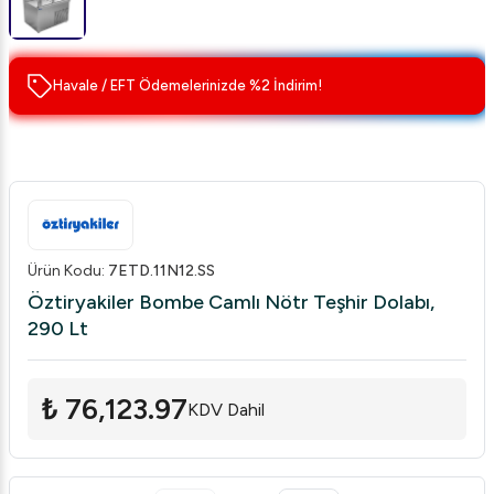
Havale / EFT Ödemelerinizde %2 İndirim!
Ürün Kodu
:
7ETD.11N12.SS
Öztiryakiler Bombe Camlı Nötr Teşhir Dolabı,
290 Lt
₺ 76,123.97
KDV Dahil