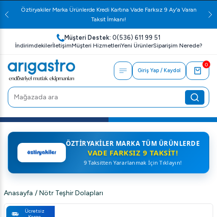
Öztiryakiler Marka Ürünlerde Kredi Kartına Vade Farksız 9 Ay'a Varan
Taksit İmkanı!
Müşteri Destek:
0(536) 611 99 51
İndirimdekiler
İletişim
Müşteri Hizmetleri
Yeni Ürünler
Siparişim Nerede?
0
Giriş Yap / Kaydol
ÖZTIRYAKILER MARKA TÜM ÜRÜNLERDE
VADE FARKSIZ 9 TAKSIT!
9 Taksitten Yararlanmak İçin Tıklayın!
Anasayfa
/
Nötr Teşhir Dolapları
Ücretsiz
Kargo