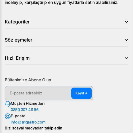
3.
Sürgülü camlar kolay açılıp kapanıyor mu?
inceleyip, karşılaştırıp en uygun fiyatlarla satın alabilirsiniz.
Evet, 10 mm ısıcam sürgülü camlar kullanıcı tarafında
Kategoriler
rahat bir kullanım sunar.
Öztiryakiler Bombe Camlı Teşhir Dolabı, 290 Lt,
Sözleşmeler
profesyonel mutfaklardaki gıda sergileme ihtiyaçlarınıza
mükemmel bir cevap veriyor. Daha fazla bilgi almak ve bu
harika ürünü sipariş etmek için bizimle iletişime geçin!
Hızlı Erişim
Bültenimize Abone Olun
Kayıt
→
Müşteri Hizmetleri
0850 307 49 56
E-posta
info@arigastro.com
Bizi sosyal medyadan takip edin