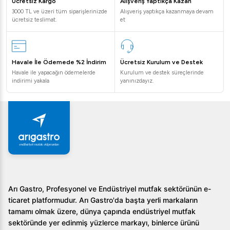
Ücretsiz Kargo
Alışveriş Yaptıkça Kazan
müşteri dikkatini çeker.
3000 TL ve üzeri tüm siparişlerinizde
Alışveriş yaptıkça kazanmaya devam
ücretsiz teslimat.
et
Kullanıcı Dostu
: Sürgülü cam sistemi ve termostat
ayarları, kullanıcıya büyük kolaylık sağlar.
Dayanıklılık
: Sağlam malzeme yapısı, uzun süreli
Havale İle Ödemede %2 İndirim
Ücretsiz Kurulum ve Destek
kullanımda dahi güvenilir sonuçlar sağlar.
Havale ile yapacağın ödemelerde
Kurulum ve destek süreçlerinde
indirimi yakala
yanınızdayız.
Sıkça Sorulan Sorular
1.
Öztiryakiler Bombe Camlı Teşhir Dolabı, 290 Lt
hangi tip gıdalar için uygundur?
Her türlü soğuk servis edilmesi gereken gıdalar için
ideal bir ortam sunar.
2.
Teşhir dolabının enerji verimliliği nasıldır?
Arı Gastro, Profesyonel ve Endüstriyel mutfak sektörünün e-
Termostat ve üflemeli soğutma sistemi sayesinde
ticaret platformudur. Arı Gastro'da başta yerli markaların
tamamı olmak üzere, dünya çapında endüstriyel mutfak
enerji verimliliği sağlar.
sektöründe yer edinmiş yüzlerce markayı, binlerce ürünü