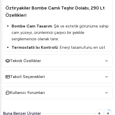
Öztiryakiler Bombe Camlı Teşhir Dolabı, 290 Lt
Özellikleri
Bombe Cam Tasarım
: Şık ve estetik görünüme sahip
cam yüzeyi, ürünlerinizi çarpıcı bir şekilde
sergilemenize olanak tanır.
Termostatlı Isı Kontrolü
: Enerji tasarrufunu en üst
düzeye çıkarırken, soğutma performansını da optimize
eder.
Teknik Özellikler
Sürgülü Cam Sistem
: Kullanıcı tarafındaki 10 mm
ısıcam sürgülü camlarla kolay erişim sağlar.
Taksit Seçenekleri
Geniş Kapasite
: 290 litre kapasite, geniş bir ürün
yelpazesini rahatça sergileyebilmenizi mümkün kılar.
Kullanıcı Yorumları
Sağlam Yapı
: Uyarlanabilir, elektrikle çalışan modern
tasarımı ile hem dayanıklılık hem de verimlilik sunar.
Buna Benzer Ürünler