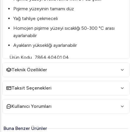
Pişirme yüzeyinin tamamı düz
Yağ tahliye çekmeceli
Homojen pişirme yüzeyi sıcaklığı 50-300 °C arası
ayarlanabilir
Ayakların yüksekliği ayarlanabilir
Ürün Kodu
7864.40401.04
Ürün Adı
GRILL PLATE TEKLI DUZ ELEKTRIKLI
Teknik Özellikler
COMPACT SERI 40*40
Model
OCGE 4040
Numarası
Taksit Seçenekleri
Ürün Tipi
Elektrikli
Ürün Markası
ÖZTİRYAKİLER
Kullanıcı Yorumları
En
400
Boy
400
Yükseklik
145
Buna Benzer Ürünler
Net Ağırlık
13