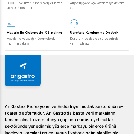
3000 TL ve üzeri tüm siparişlerinizde
Alışveriş yaptıkça kazanmaya devam
ücretsiz teslimat.
et
Havale İle Ödemede %2 İndirim
Ücretsiz Kurulum ve Destek
Havale ile yapacağın ödemelerde
Kurulum ve destek süreçlerinde
indirimi yakala
yanınızdayız.
Arı Gastro, Profesyonel ve Endüstriyel mutfak sektörünün e-
ticaret platformudur. Arı Gastro'da başta yerli markaların
tamamı olmak üzere, dünya çapında endüstriyel mutfak
sektöründe yer edinmiş yüzlerce markayı, binlerce ürünü
inceleyip, karşılaştırıp en uygun fiyatlarla satın alabilirsiniz.