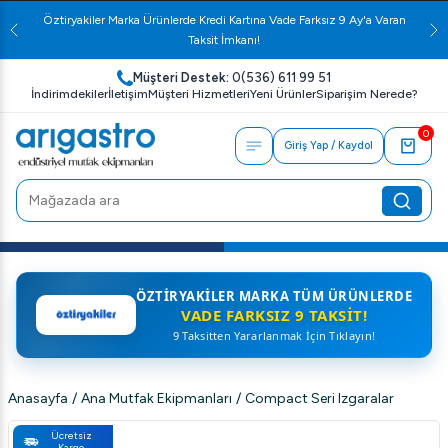
Öztiryakiler Marka Ürünlerde Kredi Kartına Vade Farksız 9 Ay'a Varan
Taksit İmkanı!
Müşteri Destek:
0(536) 611 99 51
İndirimdekiler
İletişim
Müşteri Hizmetleri
Yeni Ürünler
Siparişim Nerede?
0
Giriş Yap / Kaydol
ÖZTIRYAKILER MARKA TÜM ÜRÜNLERDE
VADE FARKSIZ 9 TAKSIT!
9 Taksitten Yararlanmak İçin Tıklayın!
Anasayfa
/
Ana Mutfak Ekipmanları
/
Compact Seri Izgaralar
Ücretsiz
Kargo