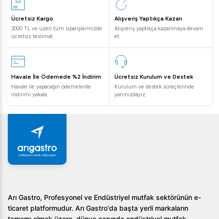
Sıkça Sorulan Sorular
Ücretsiz Kargo
Alışveriş Yaptıkça Kazan
3000 TL ve üzeri tüm siparişlerinizde
Alışveriş yaptıkça kazanmaya devam
Öztiryakiler Düz Camlı Soğuk Teşhir Dolabı hangi
ücretsiz teslimat.
et
ürünler için idealdir?
Bu dolap, restoranlar, oteller ve catering firmaları için
ideal olup, yiyecek ve içecek ürünlerinizi taze ve hijyenik
Havale İle Ödemede %2 İndirim
Ücretsiz Kurulum ve Destek
bir şekilde sergilemenize olanak tanır.
Havale ile yapacağın ödemelerde
Kurulum ve destek süreçlerinde
indirimi yakala
yanınızdayız.
Bu teşhir dolabı enerji açısından verimli mi?
Evet, bu dolap R134A soğutucu gaz kullanarak enerji
tasarrufu sağlar ve çevre dostudur.
Öztiryakiler teşhir dolabının kapasitesi nedir?
Dolabın kapasitesi 480 litredir, bu da geniş bir ürün
yelpazesini sergilemeniz için yeterlidir.
Arı Gastro, Profesyonel ve Endüstriyel mutfak sektörünün e-
ticaret platformudur. Arı Gastro'da başta yerli markaların
Öztiryakiler Düz Camlı Soğuk Teşhir Dolabı, 480 lt ile
tamamı olmak üzere, dünya çapında endüstriyel mutfak