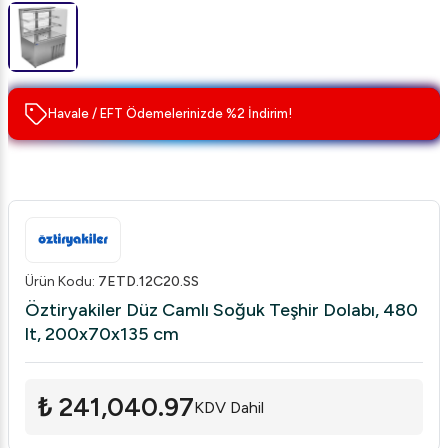
Havale / EFT Ödemelerinizde %2 İndirim!
Ürün Kodu
:
7ETD.12C20.SS
Öztiryakiler Düz Camlı Soğuk Teşhir Dolabı, 480
lt, 200x70x135 cm
₺ 241,040.97
KDV Dahil