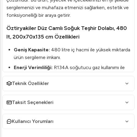
sergilemenizi ve muhafaza etmenizi sağlarken, estetik ve
fonksiyonelliği bir araya getirir.
Öztiryakiler Düz Camlı Soğuk Teşhir Dolabı, 480
lt, 200x70x135 cm Özellikleri
Geniş Kapasite:
480 litre iç hacmi ile yüksek miktarda
ürün sergileme imkanı.
Enerji Verimliliği:
R134A soğutucu gaz kullanımı ile
enerji tasarrufu sağlar.
Teknik Özellikler
Gelişmiş Soğutma Teknolojisi:
Üflemeli sistem ve
+4 / +6 °C aralığında hassas sıcaklık kontrolü.
Taksit Seçenekleri
Dayanıklı Yapı:
10 mm ısıcamlı kullanıcı kısmı ve
koruyucu termostat ile uzun ömürlü.
Estetik Tasarım:
Düz camlı tasarımı ile her ortama
Kullanıcı Yorumları
uyum sağlar, ürünlerinizi şık bir şekilde sergiler.