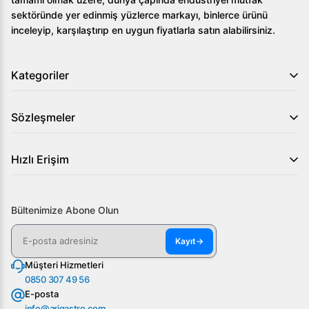
işletmenizin ihtiyacını karşılayacak ideal çözümleri
sektöründe yer edinmiş yüzlerce markayı, binlerce ürünü
sunuyoruz. Daha fazla bilgi ve sipariş için bizimle iletişime
inceleyip, karşılaştırıp en uygun fiyatlarla satın alabilirsiniz.
geçin veya web sitemizi ziyaret edin.
Kategoriler
Sözleşmeler
Hızlı Erişim
Bültenimize Abone Olun
Kayıt
→
Müşteri Hizmetleri
0850 307 49 56
E-posta
info@arigastro.com