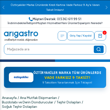
Öztiryakiler Marka Ürünlerde Kredi Kartına Vade Farksız 9 Ay'a Varan
Taksit İmkanı!
Müşteri Destek:
0(536) 611 99 51
İndirimdekiler
İletişim
Müşteri Hizmetleri
Yeni Ürünler
Siparişim Nerede?
0
Giriş Yap / Kaydol
ÖZTIRYAKILER MARKA TÜM ÜRÜNLERDE
VADE FARKSIZ 9 TAKSIT!
9 Taksitten Yararlanmak İçin Tıklayın!
Anasayfa
/
Ana Mutfak Ekipmanları
/
Buzdolabı ve Derin Dondurucular
/
Teşhir Dolapları
/
Soğuk Teşhir Dolapları