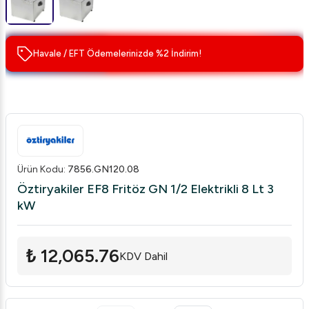
Havale / EFT Ödemelerinizde %2 İndirim!
Ürün Kodu
:
7856.GN120.08
Öztiryakiler EF8 Fritöz GN 1/2 Elektrikli 8 Lt 3
kW
₺ 12,065.76
KDV Dahil