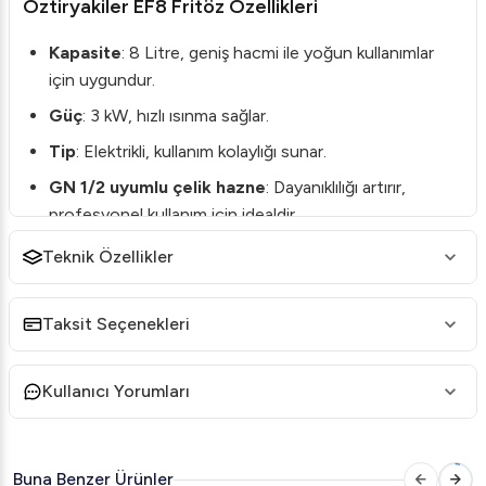
Öztiryakiler EF8 Fritöz Özellikleri
Kapasite
: 8 Litre, geniş hacmi ile yoğun kullanımlar
için uygundur.
Güç
: 3 kW, hızlı ısınma sağlar.
Tip
: Elektrikli, kullanım kolaylığı sunar.
GN 1/2 uyumlu çelik hazne
: Dayanıklılığı artırır,
profesyonel kullanım için idealdir.
Hassas Termostat Ayarı
: Sıcaklık kontrolü ile
Teknik Özellikler
yiyeceklerin tam kıvamında kızarmasına olanak tanır.
Dayanıklı Yapı
: Uzun ömürlü malzemelerden
Taksit Seçenekleri
üretilmiştir.
Kolay Temizlik
: Tasarımı sayesinde bakım ve temizlik
Kullanıcı Yorumları
zahmetsizdir.
Öztiryakiler EF8 Fritöz Teknik Detayları
Buna Benzer Ürünler