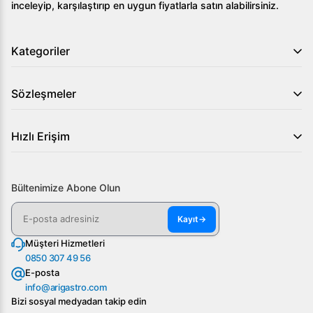
inceleyip, karşılaştırıp en uygun fiyatlarla satın alabilirsiniz.
kaçırmayın!
Kategoriler
Sözleşmeler
Hızlı Erişim
Bültenimize Abone Olun
Kayıt
→
Müşteri Hizmetleri
0850 307 49 56
E-posta
info@arigastro.com
Bizi sosyal medyadan takip edin