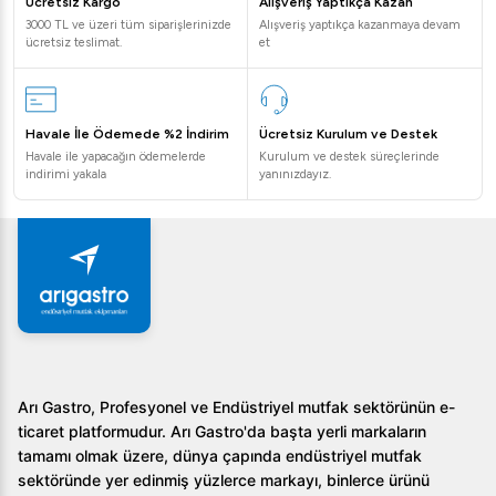
Ücretsiz Kargo
Alışveriş Yaptıkça Kazan
Öztiryakiler EF8 Fritöz hangi sektörler için
3000 TL ve üzeri tüm siparişlerinizde
Alışveriş yaptıkça kazanmaya devam
uygundur?
ücretsiz teslimat.
et
Öztiryakiler EF8 Elektrikli Fritöz, restoranlar, kafeler, otel
mutfakları ve catering firmaları için ideal bir çözümdür.
Havale İle Ödemede %2 İndirim
Ücretsiz Kurulum ve Destek
Fritözün temizliği nasıl yapılır?
Havale ile yapacağın ödemelerde
Kurulum ve destek süreçlerinde
indirimi yakala
yanınızdayız.
Öztiryakiler EF8, kolay temizlenebilir yapısı sayesinde
düzenli bakım ile uzun yıllar hizmet verir.
Termostat ayarı ne kadar hassas?
EF8 modelinin termostat ayarı, ihtiyaçlarınıza göre
hassas bir şekilde sıcaklık kontrolü yapacak şekilde
tasarlanmıştır.
Arı Gastro, Profesyonel ve Endüstriyel mutfak sektörünün e-
Öztiryakiler EF8 Fritöz, endüstriyel mutfaklarda kalitenin
ticaret platformudur. Arı Gastro'da başta yerli markaların
ve verimliliğin ortak adı olarak öne çıkıyor. Güvenli kullanım
tamamı olmak üzere, dünya çapında endüstriyel mutfak
ve enerji tasarrufu gibi avantajlarıyla bu ekipmanı
sektöründe yer edinmiş yüzlerce markayı, binlerce ürünü