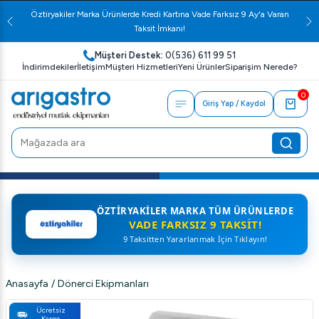
Öztiryakiler Marka Ürünlerde Kredi Kartına Vade Farksız 9 Ay'a Varan
Taksit İmkanı!
Müşteri Destek:
0(536) 611 99 51
İndirimdekiler
İletişim
Müşteri Hizmetleri
Yeni Ürünler
Siparişim Nerede?
0
Giriş Yap / Kaydol
ÖZTIRYAKILER MARKA TÜM ÜRÜNLERDE
VADE FARKSIZ 9 TAKSIT!
9 Taksitten Yararlanmak İçin Tıklayın!
Anasayfa
/
Dönerci Ekipmanları
Ücretsiz
Kargo