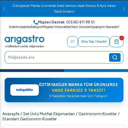
Öztiryakiler Marka Ürünlerde Kredi Kartına Vade Farksız 9 Ay'a Varan
Taksit İmkanı!
Müşteri Destek:
0(536) 611 99 51
İndirimdekiler
İletişim
Müşteri Hizmetleri
Yeni Ürünler
Siparişim Nerede?
0
Giriş Yap / Kaydol
ÖZTIRYAKILER MARKA TÜM ÜRÜNLERDE
VADE FARKSIZ 9 TAKSIT!
9 Taksitten Yararlanmak İçin Tıklayın!
Anasayfa
/
Set Üstü Mutfak Ekipmanları
/
Gastronorm Küvetler
/
Standart Gastonorm Küvetler