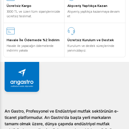
Ücretsiz Kargo
Alışveriş Yaptıkça Kazan
3000 TL ve üzeri tüm siparişlerinizde
Alışveriş yaptıkça kazanmaya devam
ücretsiz teslimat.
et
Havale İle Ödemede %2 İndirim
Ücretsiz Kurulum ve Destek
Havale ile yapacağın ödemelerde
Kurulum ve destek süreçlerinde
indirimi yakala
yanınızdayız.
Arı Gastro, Profesyonel ve Endüstriyel mutfak sektörünün e-
ticaret platformudur. Arı Gastro'da başta yerli markaların
tamamı olmak üzere, dünya çapında endüstriyel mutfak