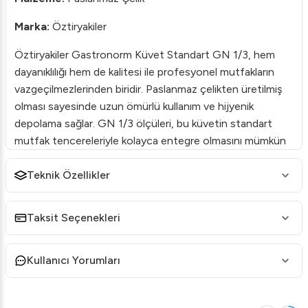
Marka:
Öztiryakiler
Öztiryakiler Gastronorm Küvet Standart GN 1/3, hem
dayanıklılığı hem de kalitesi ile profesyonel mutfakların
vazgeçilmezlerinden biridir. Paslanmaz çelikten üretilmiş
olması sayesinde uzun ömürlü kullanım ve hijyenik
depolama sağlar. GN 1/3 ölçüleri, bu küvetin standart
mutfak tencereleriyle kolayca entegre olmasını mümkün
kılar. Restoran, otel veya kafeteryalarda kullanıma
uygundur.
Teknik Özellikler
Ürün Özellikleri:
Taksit Seçenekleri
Güvenli Kullanım:
Ergonomik tasarımı ve yuvarlatılmış
kenarları ile kullanıcı dostudur.
Kullanıcı Yorumları
Dayanıklılık:
Yüksek kaliteli paslanmaz çelik materyali,
darbelere ve çiziklere karşı direnç gösterir.
Kolay Temizlik:
Pürüzsüz yüzeyi sayesinde hızlı ve