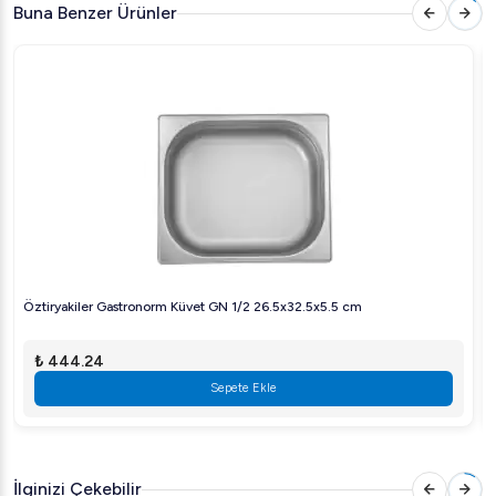
Buna Benzer Ürünler
zahmetsiz temizlik imkanı sunar.
Kullanım Alanları:
Bu ürün, sıcak veya soğuk yiyecekleri saklamak için ideal
olup, hem buharlı pişirme hem de saklama süreçlerinde
etkin bir şekilde kullanılabilir.
Öztiryakiler Gastronorm Küvet ile mutfağınıza işlevsellik
ve estetik kazandırın. Dayanıklılığı ve kullanım kolaylığı ile
yiyeceklerinizi güvenle saklayabilirsiniz.
Öztiryakiler Gastronorm Küvet GN 1/2 26.5x32.5x5.5 cm
₺ 444.24
Sepete Ekle
İlginizi Çekebilir