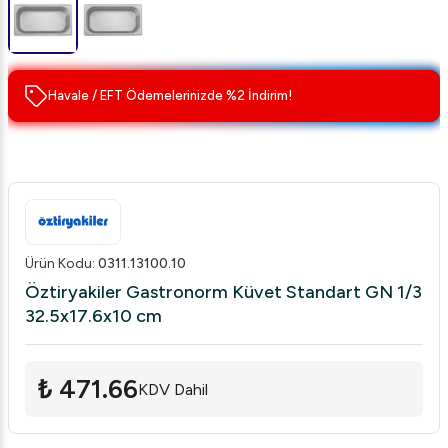
Havale / EFT Ödemelerinizde %2 İndirim!
Ürün Kodu
:
0311.13100.10
Öztiryakiler Gastronorm Küvet Standart GN 1/3
32.5x17.6x10 cm
₺ 471.66
KDV Dahil