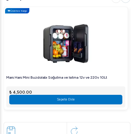
poliüretan
Ücretsiz Kargo
Su Geçirmezlik:
IP21 sertifikalı ön tasarım
Ekstra Özellikler:
Yüksek hijyen standartları,
değiştirilebilir manyetik conta, otomatik fan kesme
switchi, led aydınlatma
Öztiryakiler GN 1200 LMV Eko 4 Yarım Kapılı
Derin Dondurucu, 1200 L Fiyatı
Endüstriyel mutfak ekipmanları piyasasında
Öztiryakiler
Mars Hars Mini Buzdolabı Soğutma ve Isıtma 12v ve 220v 10Lt
GN 1200 LMV Eko 4 Yarım Kapılı Derin Dondurucu,
1200 L
rekabetçi bir fiyata sahiptir. Ürün fiyatları dağıtım
₺ 4,500.00
kanallarına göre değişiklik gösterebilir, en uygun fiyat için
Sepete Ekle
yetkili bayilerimizle iletişime geçebilirsiniz.
Öztiryakiler GN 1200 LMV Eko 4 Yarım Kapılı
Derin Dondurucu, 1200 L Neden Tercih Edilmeli?