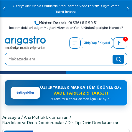
Öztiryakiler Marka Ürünlerde Kredi Kartına Vade Farksız 9 Ay'a Varan
Taksit İmkanı!
Müşteri Destek:
0(536) 611 99 51
İndirimdekiler
İletişim
Müşteri Hizmetleri
Yeni Ürünler
Siparişim Nerede?
0
Giriş Yap / Kaydol
ÖZTIRYAKILER MARKA TÜM ÜRÜNLERDE
VADE FARKSIZ 9 TAKSIT!
9 Taksitten Yararlanmak İçin Tıklayın!
Anasayfa
/
Ana Mutfak Ekipmanları
/
Buzdolabı ve Derin Dondurucular
/
Dik Tip Derin Dondurucular