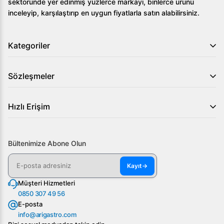
2. Garanti süresi ne kadar?
sektöründe yer edinmiş yüzlerce markayı, binlerce ürünü
inceleyip, karşılaştırıp en uygun fiyatlarla satın alabilirsiniz.
Ürün 2 yıl garanti kapsamındadır. Detaylar için garanti
belgesini inceleyebilirsiniz.
Kategoriler
3. Yedek parça temini kolay mı?
Sözleşmeler
Evet, Öztiryakiler geniş yedek parça ağı ve servis desteği
sunmaktadır.
Hızlı Erişim
İşletmenizin gereksinimlerini karşılamak için
Öztiryakiler
GN 1200 LMV Eko 4 Yarım Kapılı Derin Dondurucu,
1200 L
modelimizi hemen inceleyin ve rakiplerinizin bir
Bültenimize Abone Olun
adım önüne geçin!
Kayıt
→
Müşteri Hizmetleri
0850 307 49 56
E-posta
info@arigastro.com