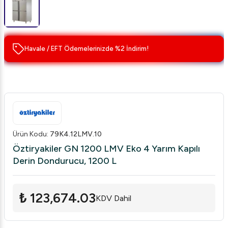
Havale / EFT Ödemelerinizde %2 İndirim!
Ürün Kodu
:
79K4.12LMV.10
Öztiryakiler GN 1200 LMV Eko 4 Yarım Kapılı
Derin Dondurucu, 1200 L
₺ 123,674.03
KDV Dahil