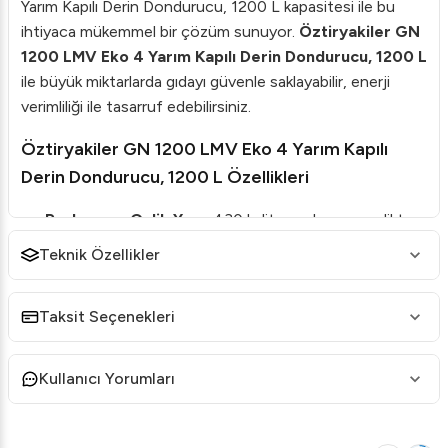
Yarım Kapılı Derin Dondurucu, 1200 L kapasitesi ile bu
ihtiyaca mükemmel bir çözüm sunuyor.
Öztiryakiler GN
1200 LMV Eko 4 Yarım Kapılı Derin Dondurucu, 1200 L
ile büyük miktarlarda gıdayı güvenle saklayabilir, enerji
verimliliği ile tasarruf edebilirsiniz.
Öztiryakiler GN 1200 LMV Eko 4 Yarım Kapılı
Derin Dondurucu, 1200 L Özellikleri
Paslanmaz Çelik Yapı:
430 kalite paslanmaz çelikten
üretilmiş dış yüzeyi hem sağlamlık sağlar hem de
Teknik Özellikler
ürünün uzun yıllar dayanmasını garantiler.
Tel Kondenser:
Temizlik gerektirmeyen özel tel
Taksit Seçenekleri
kondenser, kullanıcı dostu bir deneyim sunar.
İç Hacim:
Maksimum iç hacim sayesinde geniş
Kullanıcı Yorumları
depolama kapasitesi sunar.
Defrost Özelliği:
Defrost sırasında minimum sıcaklık
artışı sayesinde enerji tasarrufu sağlar.