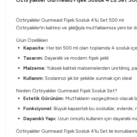
Öztiryakiler Gurmeaid Fişek Sosluk 4 Lü Set 50
Öztiryakiler Gurmeaid Fişek Sosluk 4'lü Set 500 ml
Öztiryakiler'in kalitesi ve şıklığıyla mutfaklarınıza yeni bi
Ürün Özellikleri:
Kapasite:
Her biri 500 ml olan toplamda 4 sosluk iç
Tasarım:
Dayanıklı ve modern fişek şekli
Malzeme:
Yüksek kaliteli malzemelerden üretilmiş, pa
Kullanım:
Soslarınızı şık bir şekilde sunmak için ideal
Neden Öztiryakiler Gurmeaid Fişek Sosluk Set?
Estetik Görünüm:
Mutfakların vazgeçilmezi olacak bu
Fonksiyonel:
Büyük kapasiteli bu sosluklar, evlerde,
Dayanıklı Yapı:
Uzun ömürlü kullanım için dayanıklı ma
Öztiryakiler Gurmeaid Fişek Sosluk 4'lü Set ile konukların