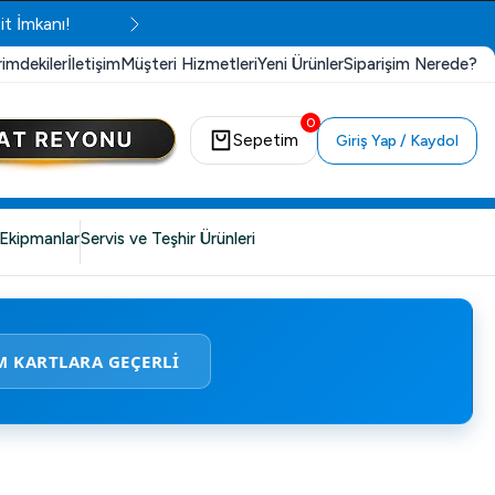
it İmkanı!
rimdekiler
İletişim
Müşteri Hizmetleri
Yeni Ürünler
Siparişim Nerede?
0
Sepetim
Giriş Yap / Kaydol
Ekipmanlar
Servis ve Teşhir Ürünleri
M KARTLARA GEÇERLİ