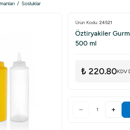
manları
/
Sosluklar
Ürün Kodu
:
24521
Öztiryakiler Gurm
500 ml
₺ 220.80
KDV D
1