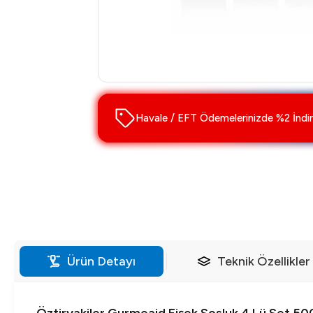
Havale / EFT Ödemelerinizde %2 İndir
Ürün Detayı
Teknik Özellikler