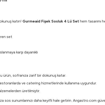
0 ml
r dokunuş katın!
Gurmeaid Fişek Sosluk 4 Lü Set
hem tasarımı hem 
eren set
slanmaya karşı dayanıklı
 ürün, sofranıza zarif bir dokunuş katar.
 restoranlarda ve catering hizmetlerinde kullanıma uygundur.
lzemelerden üretilmiştir.
ıza sos sunumlarınızı daha keyifli hale getirin. Arıgastro.com güve