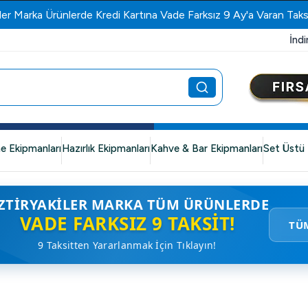
ler Marka Ürünlerde Kredi Kartına Vade Farksız 9 Ay'a Varan Taks
İndi
e Ekipmanları
Hazırlık Ekipmanları
Kahve & Bar Ekipmanları
Set Üstü 
ZTIRYAKILER MARKA TÜM ÜRÜNLERDE
VADE FARKSIZ 9 TAKSIT!
TÜ
9 Taksitten Yararlanmak İçin Tıklayın!