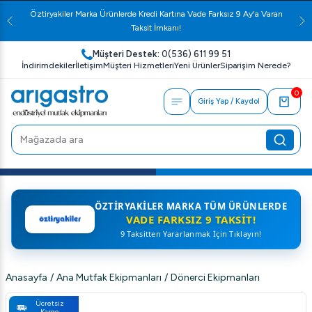
Öztiryakiler Marka Ürünlerde Kredi Kartına Vade Farksız 9 Ay'a Varan
Taksit İmkanı!
Müşteri Destek:
0(536) 611 99 51
İndirimdekiler
İletişim
Müşteri Hizmetleri
Yeni Ürünler
Siparişim Nerede?
0
Giriş Yap / Kaydol
ÖZTIRYAKILER MARKA TÜM ÜRÜNLERDE
VADE FARKSIZ 9 TAKSIT!
9 Taksitten Yararlanmak İçin Tıklayın!
Anasayfa
/
Ana Mutfak Ekipmanları
/
Dönerci Ekipmanları
Ücretsiz
Kargo