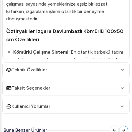
çalışması sayesinde yemeklerinize eşsiz bir lezzet
katarken, ızgaralama işlemi otantik bir deneyime
dönüşmektedir.
Öztiryakiler Izgara Davlumbazlı Kömürlü 100x50
cm Özellikleri
Kömürlü Çalışma Sistemi:
En otantik barbekü tadını
yakalamanız için kömür enerji kaynağı olarak kullanılır.
Oluklu Yüzey:
Et ve diğer yiyeceklerin düzgün
Teknik Özellikler
pişmesini sağlarken, yağların süzülmesine yardımcı
olur.
Taksit Seçenekleri
Nötr Tip:
Her türlü mutfak ortamına uyumlu yapısıyla
estetik ve fonksiyoneldir.
Kullanıcı Yorumları
Dayanıklı Tasarım:
Yüksek kaliteli malzemelerden
üretilmiştir ve uzun süre dayanıklılığını korur.
Davlumbaz Özelliği:
Entegre davlumbazı sayesinde
Buna Benzer Ürünler