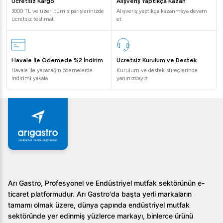
Ücretsiz Kargo
Alışveriş Yaptıkça Kazan
1. Bu ızgara için özel bir kurulum gerektiriyor mu?
3000 TL ve üzeri tüm siparişlerinizde
Alışveriş yaptıkça kazanmaya devam
ücretsiz teslimat.
et
Hayır, Öztiryakiler Izgara Davlumbazlı Kömürlü 100x50
cm, kurulum gerektirmeyen, kullanıma hazır bir üründür.
Havale İle Ödemede %2 İndirim
Ücretsiz Kurulum ve Destek
2. Garantisi ne kadar süreyle geçerlidir?
Havale ile yapacağın ödemelerde
Kurulum ve destek süreçlerinde
indirimi yakala
yanınızdayız.
Bu ürün 2 yıl garanti ile sunulmaktadır.
3. Izgaranın temizliği kolay mı?
Evet, çıkarılabilir parçalar ve oluklu yüzey sayesinde
temizlik oldukça kolay ve pratiktir.
Sonuç olarak, Öztiryakiler Izgara Davlumbazlı Kömürlü
100x50 cm, lezzet yaratmada sınır tanımayan, dayanıklı ve
fonksiyonel bir tercih sunar. İster restoran ister otel
Arı Gastro, Profesyonel ve Endüstriyel mutfak sektörünün e-
ticaret platformudur. Arı Gastro'da başta yerli markaların
mutfağı olsun, bu ızgara her mutfağın vazgeçilmezi
tamamı olmak üzere, dünya çapında endüstriyel mutfak
olmaya adaydır.
sektöründe yer edinmiş yüzlerce markayı, binlerce ürünü