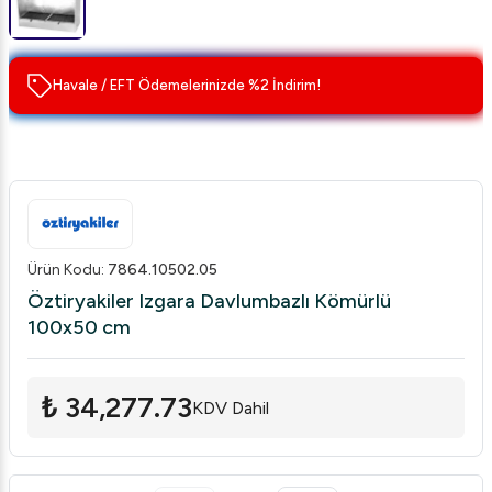
Havale / EFT Ödemelerinizde %2 İndirim!
Ürün Kodu
:
7864.10502.05
Öztiryakiler Izgara Davlumbazlı Kömürlü
100x50 cm
₺ 34,277.73
KDV Dahil