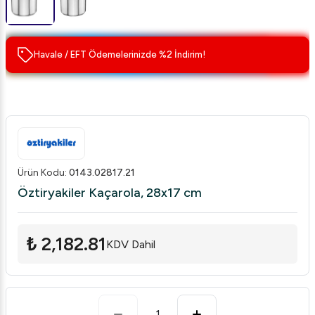
Havale / EFT Ödemelerinizde %2 İndirim!
Ürün Kodu
:
0143.02817.21
Öztiryakiler Kaçarola, 28x17 cm
₺ 2,182.81
KDV Dahil
1