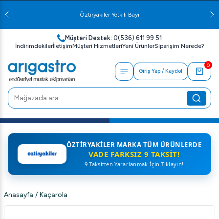
Öztiryakiler Yetkili Bayi
Müşteri Destek:
0(536) 611 99 51
İndirimdekiler
İletişim
Müşteri Hizmetleri
Yeni Ürünler
Siparişim Nerede?
0
Giriş Yap / Kaydol
ÖZTIRYAKILER MARKA TÜM ÜRÜNLERDE
VADE FARKSIZ 9 TAKSIT!
9 Taksitten Yararlanmak İçin Tıklayın!
Anasayfa
/
Kaçarola