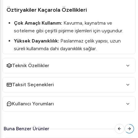
Öztiryakiler Kaçarola Özellikleri
Çok Amaçlı Kullanım:
Kavurma, kaynatma ve
soteleme gibi çeşitli pişirme işlemleri için uygundur.
Yüksek Dayanıklılık:
Paslanmaz çelik yapısı, uzun
süreli kullanımda dahi dayanıklılık sağlar.
İndüksiyon Tabanlı:
İndüksiyon ocaklarda kullanıma
Teknik Özellikler
uygun tasarımı ile enerji tasarrufu sağlar.
Ergonomik Tasarım:
Kullanıcı dostu ergonomik
sapları sayesinde kolay taşınır ve güvenli kullanım
Taksit Seçenekleri
sunar.
Hijyenik Yapı:
Metalik yüzeyi sayesinde kolayca
Kullanıcı Yorumları
temizlenebilir, hijyen standartlarını karşılar.
Öztiryakiler Kaçarola Teknik Detayları
Buna Benzer Ürünler
Ürün Kodu:
0143.02817.21