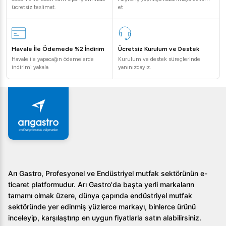
ücretsiz teslimat.
et
Paslanmaz çelik yüzeyi sayesinde elde kolayca yıkanabilir.
Daha iyi bir sonuç için yumuşak bir bez ve uygun bir
deterjan kullanılması önerilir.
Havale İle Ödemede %2 İndirim
Ücretsiz Kurulum ve Destek
3. Kaçarolanın kapasitesi nedir?
Havale ile yapacağın ödemelerde
Kurulum ve destek süreçlerinde
indirimi yakala
yanınızdayız.
10 litrelik hacmi sayesinde toplamda 44 porsiyon
kapasitesi bulunmaktadır.
Öztiryakiler Kaçarola, endüstriyel mutfaklarınızda
yaptığınız işlere değer katacak eşsiz bir seçimdir. Kalitesi,
dayanıklılığı ve yüksek işlevselliği ile mutfağınıza yeni bir
soluk getirecektir. Daha fazla bilgi ve satış noktaları için
bizimle iletişime geçebilirsiniz.
Arı Gastro, Profesyonel ve Endüstriyel mutfak sektörünün e-
ticaret platformudur. Arı Gastro'da başta yerli markaların
tamamı olmak üzere, dünya çapında endüstriyel mutfak
sektöründe yer edinmiş yüzlerce markayı, binlerce ürünü
inceleyip, karşılaştırıp en uygun fiyatlarla satın alabilirsiniz.