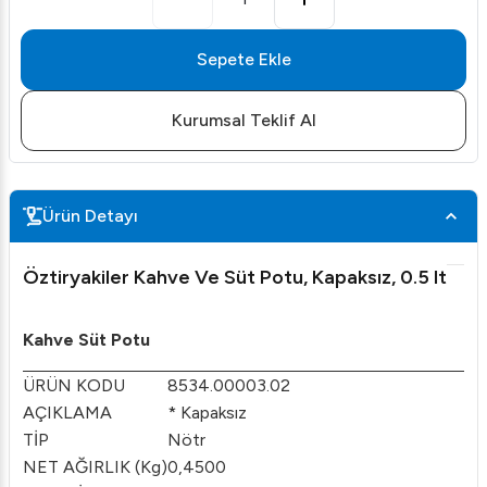
Sepete Ekle
Kurumsal Teklif Al
Ürün Detayı
Öztiryakiler Kahve Ve Süt Potu, Kapaksız, 0.5 lt
Kahve Süt Potu
ÜRÜN KODU
8534.00003.02
AÇIKLAMA
* Kapaksız
TİP
Nötr
NET AĞIRLIK (Kg)
0,4500