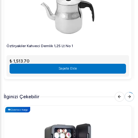
Öztiryakiler Kahveci Demlik 1,25 Lt No 1
₺ 1,513.70
Sepete Ekle
İlginizi Çekebilir
Ücretsiz Kargo