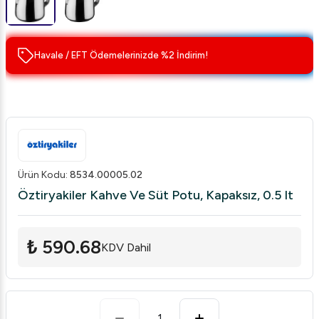
Havale / EFT Ödemelerinizde %2 İndirim!
Ürün Kodu
:
8534.00005.02
Öztiryakiler Kahve Ve Süt Potu, Kapaksız, 0.5 lt
₺ 590.68
KDV Dahil
1