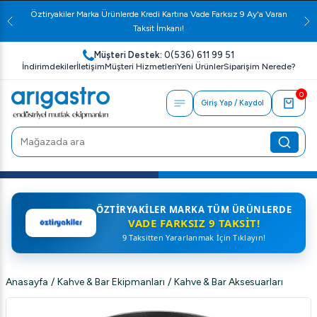
Öztiryakiler Marka Ürünlerde Kredi Kartına Vade Farksız 9 Ay'a Varan
Taksit İmkanı!
Müşteri Destek:
0(536) 611 99 51
İndirimdekiler
İletişim
Müşteri Hizmetleri
Yeni Ürünler
Siparişim Nerede?
0
Giriş Yap / Kaydol
ÖZTIRYAKILER MARKA TÜM ÜRÜNLERDE
VADE FARKSIZ 9 TAKSIT!
9 Taksitten Yararlanmak İçin Tıklayın!
Anasayfa
/
Kahve & Bar Ekipmanları
/
Kahve & Bar Aksesuarları