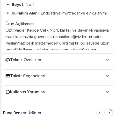
Boyut:
No:1
Kullanım Alanı:
Endüstriyel mutfaklar ve ev kullanımı
Ürün Açıklaması
Öztiryakiler Kepçe Çelik No:1, kaliteli ve dayanıklı yapısıyla
mutfaklarınızda güvenle kullanabileceğiniz bir üründür.
Paslanmaz çelik malzemeden üretilmiştir, bu sayede uzun
ömürlü kullanım ve kolay temizlenme özelliği sunar.
Ergonomik sap kısmı sayesinde konforlu bir tutuş sağlar
Teknik Özellikler
ve yüksek ısıya dayanıklıdır.
Endüstriyel mutfaklardan ev kullanımlarına kadar geniş bir
Taksit Seçenekleri
yelpazede rahatlıkla kullanılabilir. Çeşitli yemek hazırlıkları
sırasında ideal ölçülerde porsiyonlama yapmanıza imkan
Kullanıcı Yorumları
tanır ve mutfakta zaman kazanmanızı sağlar.
Neden Öztiryakiler?
Kalite:
Yılların getirdiği tecrübe ve uzmanlıkla üretilmiş
Buna Benzer Ürünler