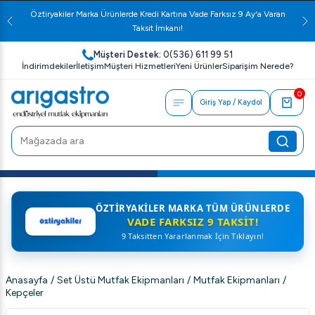
Öztiryakiler Marka Ürünlerde Kredi Kartına Vade Farksız 9 Ay'a Varan
Taksit İmkanı!
Müşteri Destek:
0(536) 611 99 51
İndirimdekiler
İletişim
Müşteri Hizmetleri
Yeni Ürünler
Siparişim Nerede?
0
Giriş Yap / Kaydol
ÖZTIRYAKILER MARKA TÜM ÜRÜNLERDE
VADE FARKSIZ 9 TAKSIT!
9 Taksitten Yararlanmak İçin Tıklayın!
Anasayfa
/
Set Üstü Mutfak Ekipmanları
/
Mutfak Ekipmanları
/
Kepçeler