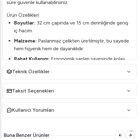
süre güvenle kullanabilirsiniz.
Ürün Özellikleri:
Boyutlar:
32 cm çapında ve 15 cm derinliğinde geniş
iç hacim.
Malzeme:
Paslanmaz çelikten üretilmiştir, bu sayede
hem hijyenik hem de dayanıklıdır.
Rahat Kullanım:
Ergonomik sapları sayesinde kolay
taşınabilir ve maksimum tutuş sağlar.
Teknik Özellikler
Çok Amaçlı Kullanım:
Kuskus dışında pilav, makarna
gibi çeşitli yemekler için de idealdir.
Taksit Seçenekleri
Kolay Temizlik:
Bulaşık makinesinde yıkanabilir, lekeler
kolaylıkla çıkabilir.
Kullanıcı Yorumları
Mutfağınıza kalite, işlevsellik ve estetik kazandırmak için
Öztiryakiler Kuskus Seti 32*15
'i tercih edebilirsiniz.
Şimdi satın alın ve mutfak deneyiminizi bir üst seviyeye
Buna Benzer Ürünler
taşıyın!