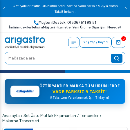
Öztiryakiler Marka Ürünlerde Kredi Kartına Vade Farksız 9 Ay'a Varan
Taksit İmkanı!
Müşteri Destek:
0(536) 611 99 51
İndirimdekiler
İletişim
Müşteri Hizmetleri
Yeni Ürünler
Siparişim Nerede?
0
Giriş Yap / Kaydol
ÖZTIRYAKILER MARKA TÜM ÜRÜNLERDE
VADE FARKSIZ 9 TAKSIT!
9 Taksitten Yararlanmak İçin Tıklayın!
Anasayfa
/
Set Üstü Mutfak Ekipmanları
/
Tencereler
/
Makarna Tencereleri