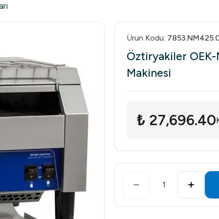
arı
Ürün Kodu
:
7853.NM425.
Öztiryakiler OEK
Makinesi
₺ 27,696.40
1