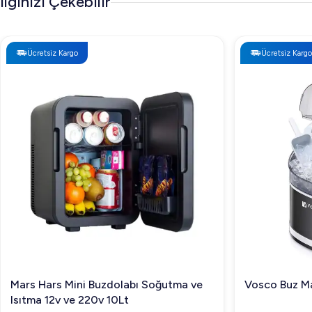
İlginizi Çekebilir
Ücretsiz Kargo
Ücretsiz Kargo
Mars Hars Mini Buzdolabı Soğutma ve
Vosco Buz Ma
Isıtma 12v ve 220v 10Lt