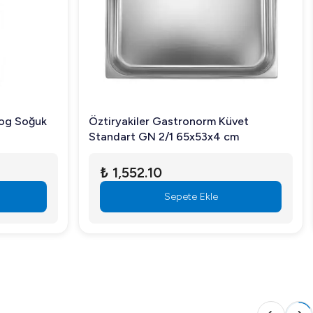
log Soğuk
Öztiryakiler Gastronorm Küvet
Standart GN 2/1 65x53x4 cm
knoloji ve sağlam yapısı sayesinde işletmenizin mutfak
₺ 1,552.10
Sepete Ekle