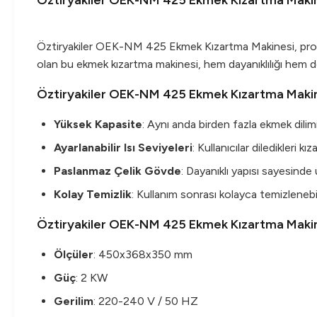
Öztiryakiler OEK-NM 425 Ekmek Kızartma Maki
Öztiryakiler OEK-NM 425 Ekmek Kızartma Makinesi, profes
olan bu ekmek kızartma makinesi, hem dayanıklılığı hem de 
Öztiryakiler OEK-NM 425 Ekmek Kızartma Makine
Yüksek Kapasite
: Aynı anda birden fazla ekmek dili
Ayarlanabilir Isı Seviyeleri
: Kullanıcılar diledikleri 
Paslanmaz Çelik Gövde
: Dayanıklı yapısı sayesinde
Kolay Temizlik
: Kullanım sonrası kolayca temizlenebil
Öztiryakiler OEK-NM 425 Ekmek Kızartma Makine
Ölçüler
: 450x368x350 mm
Güç
: 2 KW
Gerilim
: 220-240 V / 50 HZ