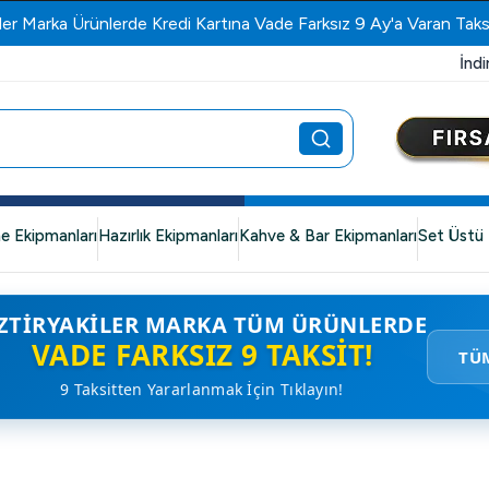
ler Marka Ürünlerde Kredi Kartına Vade Farksız 9 Ay'a Varan Taks
İndi
e Ekipmanları
Hazırlık Ekipmanları
Kahve & Bar Ekipmanları
Set Üstü 
ZTIRYAKILER MARKA TÜM ÜRÜNLERDE
VADE FARKSIZ 9 TAKSIT!
TÜ
9 Taksitten Yararlanmak İçin Tıklayın!