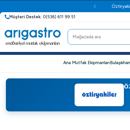
Öztiryaki
Müşteri Destek:
0(536) 611 99 51
Ana Mutfak Ekipmanları
Bulaşıkhan
Ö