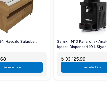
azla ekmek dilimini kızartabilir.
ayarak diledikleri sonuçları elde edebilirler.
 GN Havuzlu Saladbar,
Samixir M10 Panaromik Ana
 temizliği oldukça kolay ve hızlıdır.
İçecek Dispenseri 10 L Siyah
yonel mutfakların en önemli yardımcısı olmaya adaydır. İleri te
.68
₺ 33,125.99
Sepete Ekle
Sepete Ekle