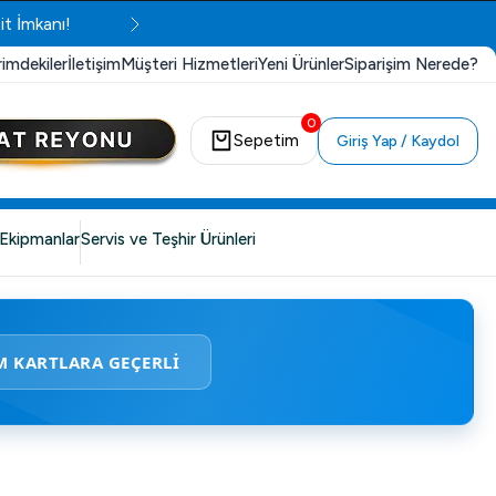
it İmkanı!
rimdekiler
İletişim
Müşteri Hizmetleri
Yeni Ürünler
Siparişim Nerede?
0
Sepetim
Giriş Yap / Kaydol
Ekipmanlar
Servis ve Teşhir Ürünleri
M KARTLARA GEÇERLİ