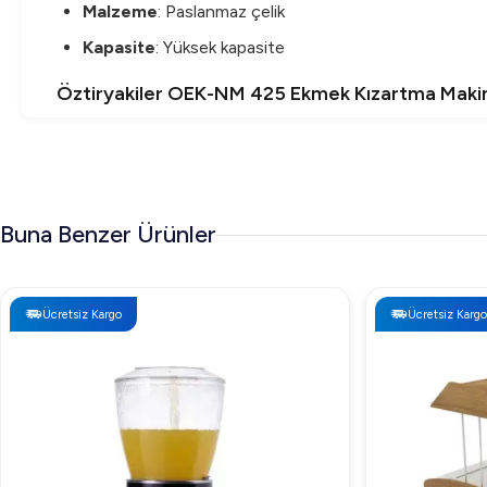
Malzeme
: Paslanmaz çelik
Kapasite
: Yüksek kapasite
Öztiryakiler OEK-NM 425 Ekmek Kızartma Makine
Öztiryakiler OEK-NM 425'in fiyatı, restoran ve otel mutfak
edebilirsiniz.
Öztiryakiler OEK-NM 425 Ekmek Kızartma Makin
Buna Benzer Ürünler
Dayanıklılık
: Paslanmaz çelik yapısı ile uzun ömürlü ku
Enerji Verimliliği
: Yüksek performansına rağmen enerj
Ücretsiz Kargo
Ücretsiz Kargo
Kullanıcı Dostu
: Kolay ayarlanabilir özellikleri sayesin
Hijyenik Kullanım
: Tasarımı sayesinde kolay temizlik 
Sıkça Sorulan Sorular
Öztiryakiler OEK-NM 425 kaç dilim ekmek kapasites