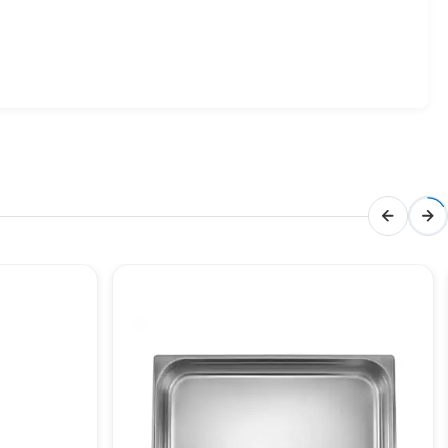
ız hakkında detaylı bilgi almak için web sitemizi ziyaret