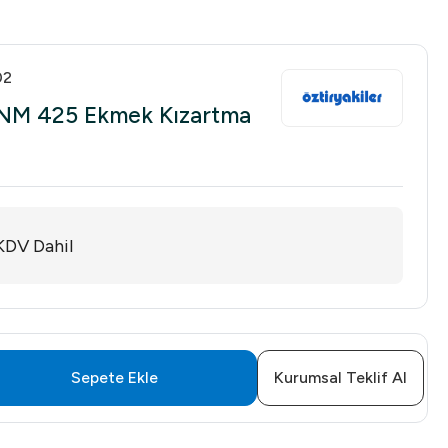
02
-NM 425 Ekmek Kızartma
KDV Dahil
Sepete Ekle
Kurumsal Teklif Al