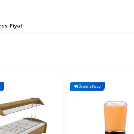
si Fiyatı
 gereksinimlerinize uygun şekilde belirlenmiştir. Uygun fiyatlarım
esi Neden Tercih Edilmeli?
llanım.
i tasarrufu sağlar.
Ücretsiz Kargo
de herkes tarafından rahatlıkla kullanılabilir.
ve bakım imkanı tanır.
ine sahiptir?