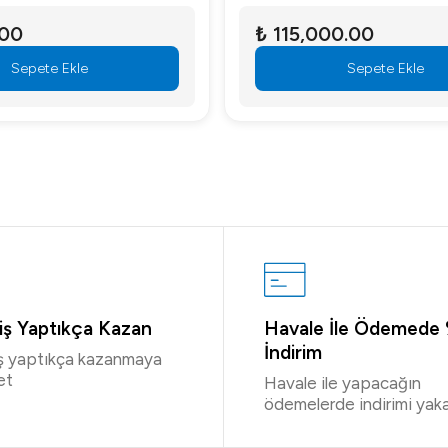
.00
₺ 115,000.00
Sepete Ekle
Sepete Ekle
riş Yaptıkça Kazan
Havale İle Ödemede
İndirim
iş yaptıkça kazanmaya
et
Havale ile yapacağın
ödemelerde indirimi yaka