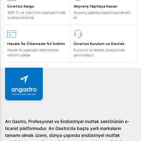
Ücretsiz Kargo
Alışveriş Yaptıkça Kazan
3000 TL ve üzeri tüm siparişlerinizde
Alışveriş yaptıkça kazanmaya devam
ücretsiz teslimat.
et
Havale İle Ödemede %2 İndirim
Ücretsiz Kurulum ve Destek
Havale ile yapacağın ödemelerde
Kurulum ve destek süreçlerinde
indirimi yakala
yanınızdayız.
Arı Gastro, Profesyonel ve Endüstriyel mutfak sektörünün e-
ticaret platformudur. Arı Gastro'da başta yerli markaların
tamamı olmak üzere, dünya çapında endüstriyel mutfak