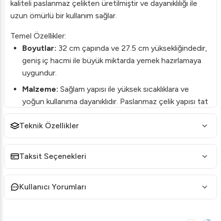
kaliteli paslanmaz çelikten üretilmiştir ve dayanıklılığı ile
uzun ömürlü bir kullanım sağlar.
Temel Özellikler:
Boyutlar:
32 cm çapında ve 27.5 cm yüksekliğindedir,
geniş iç hacmi ile büyük miktarda yemek hazırlamaya
uygundur.
Malzeme:
Sağlam yapısı ile yüksek sıcaklıklara ve
yoğun kullanıma dayanıklıdır. Paslanmaz çelik yapısı tat
ve koku transferini önler.
Teknik Özellikler
Kapak:
Isı kaybını önleyen sıkı kapak tasarımı,
yemeklerinizi minimum enerji harcayarak pişirmenize
olanak tanır.
Taksit Seçenekleri
Kullanım Alanı:
Endüstriyel mutfak ekipmanları
kategorisinde yer alır ve otel, restoran gibi yoğun
Kullanıcı Yorumları
kullanım alanlarına uygundur.
Bu tencere, yemeklerinizi ideal sıcaklıkta ve kalitede