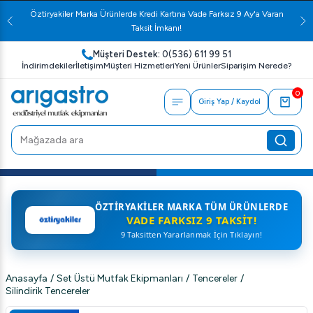
Öztiryakiler Marka Ürünlerde Kredi Kartına Vade Farksız 9 Ay'a Varan
Taksit İmkanı!
Müşteri Destek:
0(536) 611 99 51
İndirimdekiler
İletişim
Müşteri Hizmetleri
Yeni Ürünler
Siparişim Nerede?
0
Giriş Yap / Kaydol
ÖZTIRYAKILER MARKA TÜM ÜRÜNLERDE
VADE FARKSIZ 9 TAKSIT!
9 Taksitten Yararlanmak İçin Tıklayın!
Anasayfa
/
Set Üstü Mutfak Ekipmanları
/
Tencereler
/
Silindirik Tencereler