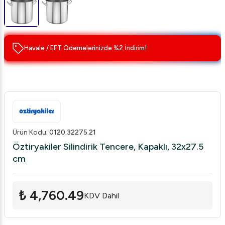
Havale / EFT Ödemelerinizde %2 İndirim!
Ürün Kodu
:
0120.32275.21
Öztiryakiler Silindirik Tencere, Kapaklı, 32x27.5
cm
₺ 4,760.49
KDV Dahil