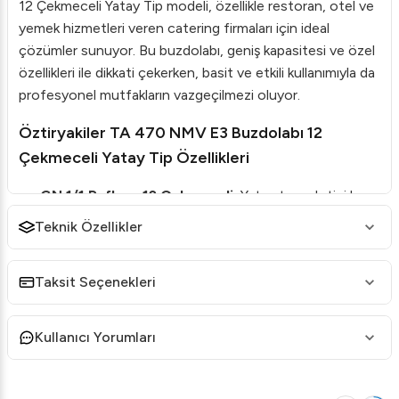
12 Çekmeceli Yatay Tip modeli, özellikle restoran, otel ve
yemek hizmetleri veren catering firmaları için ideal
çözümler sunuyor. Bu buzdolabı, geniş kapasitesi ve özel
özellikleri ile dikkati çekerken, basit ve etkili kullanımıyla da
profesyonel mutfakların vazgeçilmezi oluyor.
Öztiryakiler TA 470 NMV E3 Buzdolabı 12
Çekmeceli Yatay Tip Özellikleri
GN 1/1 Raflı ve 12 Çekmeceli:
Yatay tezgah tipi bu
buzdolabı, GN 1/1 uyumlu rafları ve 12 çekmecesi
Teknik Özellikler
sayesinde maksimum depolama kapasitesi sağlar.
304 Kalite Paslanmaz Çelik:
Yüksek kalite
Taksit Seçenekleri
paslanmaz çelik yüzeyi ile hem dayanıklıdır hem de
hijyenik bir kullanım sunar.
Kullanıcı Yorumları
HACCP Dijital Kontrol Paneli:
Kullanıcı dostu dijital
panel ile sıcaklık kontrolü ve diğer ayarların yapılmasını
kolaylaştırır.