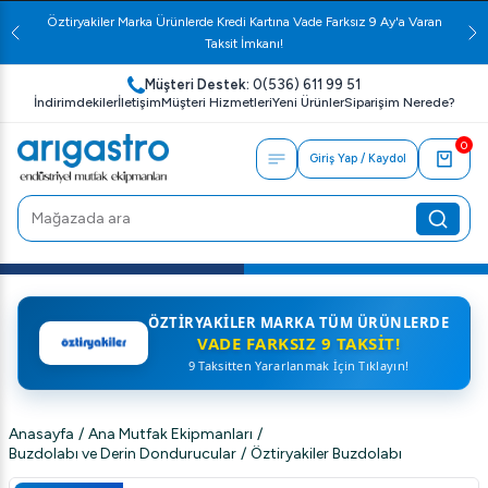
Öztiryakiler Marka Ürünlerde Kredi Kartına Vade Farksız 9 Ay'a Varan
Taksit İmkanı!
Müşteri Destek:
0(536) 611 99 51
İndirimdekiler
İletişim
Müşteri Hizmetleri
Yeni Ürünler
Siparişim Nerede?
0
Giriş Yap / Kaydol
ÖZTIRYAKILER MARKA TÜM ÜRÜNLERDE
VADE FARKSIZ 9 TAKSIT!
9 Taksitten Yararlanmak İçin Tıklayın!
Anasayfa
/
Ana Mutfak Ekipmanları
/
Buzdolabı ve Derin Dondurucular
/
Öztiryakiler Buzdolabı