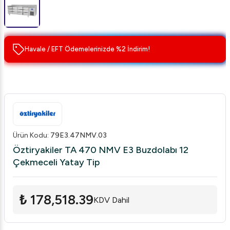
Havale / EFT Ödemelerinizde %2 İndirim!
Ürün Kodu
:
79E3.47NMV.03
Öztiryakiler TA 470 NMV E3 Buzdolabı 12
Çekmeceli Yatay Tip
₺ 178,518.39
KDV Dahil