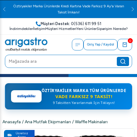
Öztiryakiler Marka Ürünlerde Kredi Kartına Vade Farksız 9 Ay'a Varan
Taksit İmkanı!
Müşteri Destek:
0(536) 611 99 51
İndirimdekiler
İletişim
Müşteri Hizmetleri
Yeni Ürünler
Siparişim Nerede?
0
Giriş Yap / Kaydol
ÖZTIRYAKILER MARKA TÜM ÜRÜNLERDE
VADE FARKSIZ 9 TAKSIT!
9 Taksitten Yararlanmak İçin Tıklayın!
Anasayfa
/
Ana Mutfak Ekipmanları
/
Waffle Makinaları
Ücretsiz
Kargo