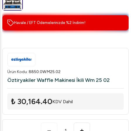
Havale / EFT Ödemelerinizde %2 İndirim!
Ürün Kodu
:
8850.0WM25.02
Öztiryakiler Waffle Makinesi İkili Wm 25 02
₺ 30,164.40
KDV Dahil
1