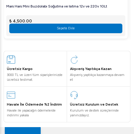
Bu ifade, her bir kapakta 16 cm çapında waffle
Mars Hars Mini Buzdolabı Soğutma ve Isıtma 12v ve 220v 10Lt
pişirebileceğiniz anlamına gelir. Böylece aynı anda iki adet
₺ 4,500.00
büyük boy waffle hazırlayabilirsiniz.
Sepete Ekle
Kalitenin ve performansın anahtarını elinizde tutmak için
Arıgastro ile iletişime geçip Öztiryakiler Waffle Makinesi
İkili Wm 25 02 hakkında daha fazla bilgi alabilirsiniz. Şimdi
alışverişe başlayın ve profesyonel mutfağınıza değer
katın!
Ücretsiz Kargo
Alışveriş Yaptıkça Kazan
3000 TL ve üzeri tüm siparişlerinizde
Alışveriş yaptıkça kazanmaya devam
ücretsiz teslimat.
et
Havale İle Ödemede %2 İndirim
Ücretsiz Kurulum ve Destek
Havale ile yapacağın ödemelerde
Kurulum ve destek süreçlerinde
indirimi yakala
yanınızdayız.