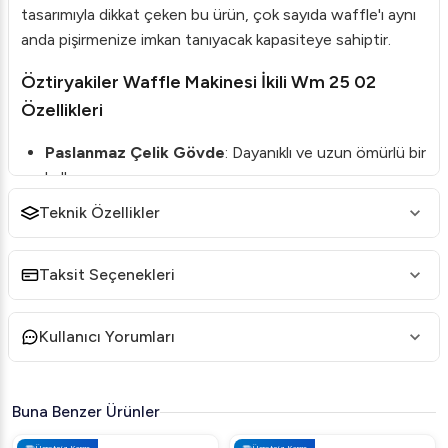
tasarımıyla dikkat çeken bu ürün, çok sayıda waffle'ı aynı
anda pişirmenize imkan tanıyacak kapasiteye sahiptir.
Öztiryakiler Waffle Makinesi İkili Wm 25 02
Özellikleri
Paslanmaz Çelik Gövde
: Dayanıklı ve uzun ömürlü bir
kullanım sunar.
Çift Kapak
: Aynı anda iki ayrı waffle pişirme imkanı
Teknik Özellikler
tanır.
Termostat Kontrolü
: 50-300 °C arasında sıcaklık
Taksit Seçenekleri
kontrolü sağlar, böylece ideal pişirme derecesini
seçebilirsiniz.
Kullanıcı Yorumları
Isıya Dayanıklı Kulplar
: Güvenli tutuş ve kullanım
kolaylığı sunar.
Buna Benzer Ürünler
Öztiryakiler Waffle Makinesi İkili Wm 25 02
Teknik Detayları
Ücretsiz Kargo
Ücretsiz Kargo