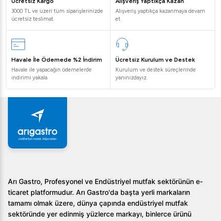
Ücretsiz Kargo
Alışveriş Yaptıkça Kazan
Sıkça Sorulan Sorular
3000 TL ve üzeri tüm siparişlerinizde
Alışveriş yaptıkça kazanmaya devam
ücretsiz teslimat.
et
Öztiryakiler yer ocağı hangi gaz tipleri ile
uyumludur?
Havale İle Ödemede %2 İndirim
Ücretsiz Kurulum ve Destek
Bu ürün, hem LPG hem de doğal gaz ile uyumlu
Havale ile yapacağın ödemelerde
Kurulum ve destek süreçlerinde
çalışabilmektedir.
indirimi yakala
yanınızdayız.
Ürünün temizliğini nasıl yapabilirim?
Paslanmaz çelik gövdesi sayesinde kolayca temizlenebilir.
Sadece yumuşak bir bez ve uygun temizleyici ile silmeniz
yeterlidir.
Bu yer ocağını dış mekanlarda kullanabilir miyim?
Arı Gastro, Profesyonel ve Endüstriyel mutfak sektörünün e-
Ürün, açık alanda kullanılabilir; ancak üzerinde belirtilen
ticaret platformudur. Arı Gastro'da başta yerli markaların
güvenlik önlemlerine uyarak kullanmanız gerekmektedir.
tamamı olmak üzere, dünya çapında endüstriyel mutfak
sektöründe yer edinmiş yüzlerce markayı, binlerce ürünü
Öztiryakiler Yer Ocağı Gazlı Tek Yanışlı 40x40 cm, mutfak