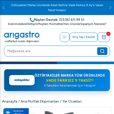
Öztiryakiler Marka Ürünlerde Kredi Kartına Vade Farksız 9 Ay'a Varan
Taksit İmkanı!
Müşteri Destek:
0(536) 611 99 51
İndirimdekiler
İletişim
Müşteri Hizmetleri
Yeni Ürünler
Siparişim Nerede?
0
Giriş Yap / Kaydol
ÖZTIRYAKILER MARKA TÜM ÜRÜNLERDE
VADE FARKSIZ 9 TAKSIT!
9 Taksitten Yararlanmak İçin Tıklayın!
Anasayfa
/
Ana Mutfak Ekipmanları
/
Yer Ocakları
Ücretsiz
Kargo