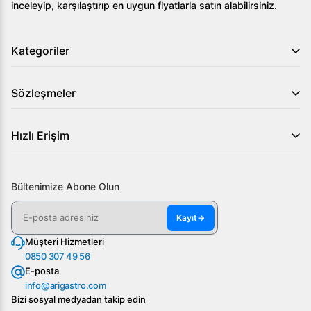
inceleyip, karşılaştırıp en uygun fiyatlarla satın alabilirsiniz.
ihtiyaçlarınızı karşılamak için ideal bir ekipmandır. Hemen
arigastro.com üzerinden inceleyebilir ve güvenle sipariş
verebilirsiniz!
Kategoriler
Sözleşmeler
Hızlı Erişim
Bültenimize Abone Olun
Kayıt
→
Müşteri Hizmetleri
0850 307 49 56
E-posta
info@arigastro.com
Bizi sosyal medyadan takip edin