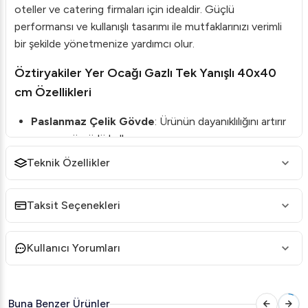
oteller ve catering firmaları için idealdir. Güçlü
performansı ve kullanışlı tasarımı ile mutfaklarınızı verimli
bir şekilde yönetmenize yardımcı olur.
Öztiryakiler Yer Ocağı Gazlı Tek Yanışlı 40x40
cm Özellikleri
Paslanmaz Çelik Gövde
: Ürünün dayanıklılığını artırır
ve uzun ömürlü kullanım sunar.
Tek Yanışlı Brülör
: Gaz tüketimini optimize ederken,
Teknik Özellikler
yeterli pişirme gücü sağlar.
Gaz Tipi Uyumu
: Hem LPG hem de doğal gaz ile
Taksit Seçenekleri
uyumlu çalışarak esnek kullanım imkanı sunar.
Emniyet Ventilli Valfli
: Güvenliği ön planda tutan
Kullanıcı Yorumları
tasarımı ile kullanıcı dostudur.
Öztiryakiler Yer Ocağı Gazlı Tek Yanışlı 40x40
Buna Benzer Ürünler
cm Teknik Detayları