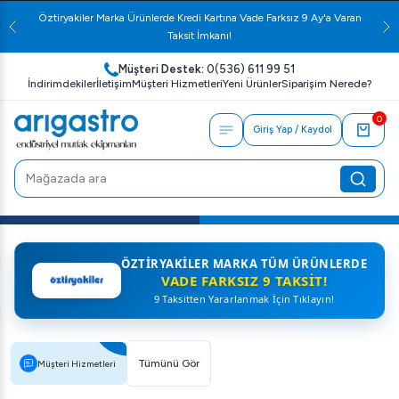
Öztiryakiler Marka Ürünlerde Kredi Kartına Vade Farksız 9 Ay'a Varan
Taksit İmkanı!
Müşteri Destek:
0(536) 611 99 51
İndirimdekiler
İletişim
Müşteri Hizmetleri
Yeni Ürünler
Siparişim Nerede?
0
Giriş Yap / Kaydol
ÖZTIRYAKILER MARKA TÜM ÜRÜNLERDE
VADE FARKSIZ 9 TAKSIT!
9 Taksitten Yararlanmak İçin Tıklayın!
Tümünü Gör
Müşteri Hizmetleri