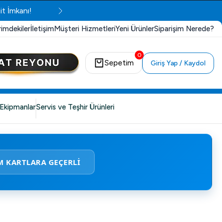
it İmkanı!
rimdekiler
İletişim
Müşteri Hizmetleri
Yeni Ürünler
Siparişim Nerede?
0
Sepetim
Giriş Yap / Kaydol
Ekipmanlar
Servis ve Teşhir Ürünleri
M KARTLARA GEÇERLİ