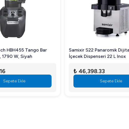
ach HBH455 Tango Bar
Samixir S22 Panaromik Dijit
L, 1790 W, Siyah
İçecek Dispenseri 22 L Inox
.16
₺ 46,398.33
Sepete Ekle
Sepete Ekle