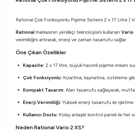
Rational Çok Fonksiyonlu Pişirme Sistemi 2 x 17 L
Rational Çok Fonksiyonlu Pişirme Sistemi 2 x 17 Litre | V
Rational
markasının yenilikçi teknolojisini kullanan
Vario
verimliliğini artırarak, enerji ve zaman tasarrufu sağlar.
Öne Çıkan Özellikler
Kapasite:
2 x 17 litre, büyük hacimli pişirme imkanı su
Çok Fonksiyonlu:
Kızartma, kaynatma, soteleme gibi b
Kompakt Tasarım:
Alan tasarrufu sağlayarak, mutfak
Enerji Verimliliği:
Yüksek enerji tasarrufu ile işletme 
Kullanıcı Dostu:
Kolay anlaşılır kontrol paneli ile her 
Neden Rational Vario 2 XS?