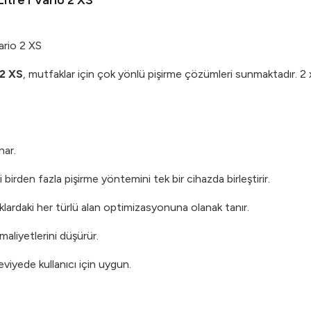
itre I Vario 2 XS
ario 2 XS
 2 XS
, mutfaklar için çok yönlü pişirme çözümleri sunmaktadır. 2 x
nar.
irden fazla pişirme yöntemini tek bir cihazda birleştirir.
lardaki her türlü alan optimizasyonuna olanak tanır.
maliyetlerini düşürür.
seviyede kullanıcı için uygun.