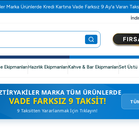
ler Marka Ürünlerde Kredi Kartına Vade Farksız 9 Ay'a Varan Taks
İndi
e Ekipmanları
Hazırlık Ekipmanları
Kahve & Bar Ekipmanları
Set Üstü 
ZTIRYAKILER MARKA TÜM ÜRÜNLERDE
VADE FARKSIZ 9 TAKSIT!
TÜ
9 Taksitten Yararlanmak İçin Tıklayın!