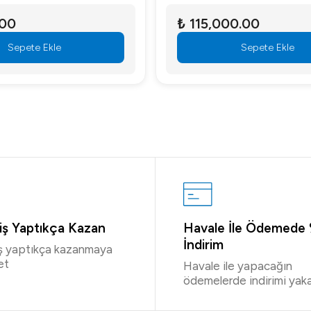
.00
₺ 115,000.00
Sepete Ekle
Sepete Ekle
riş Yaptıkça Kazan
Havale İle Ödemede
İndirim
iş yaptıkça kazanmaya
et
Havale ile yapacağın
ödemelerde indirimi yaka