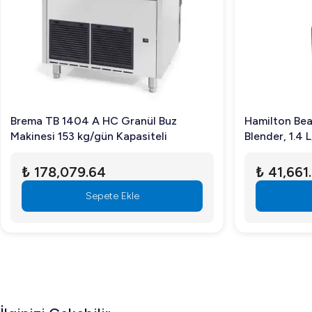
Brema TB 1404 A HC Granül Buz
Hamilton Be
Makinesi 153 kg/gün Kapasiteli
Blender, 1.4 
₺ 178,079.64
₺ 41,661
Sepete Ekle