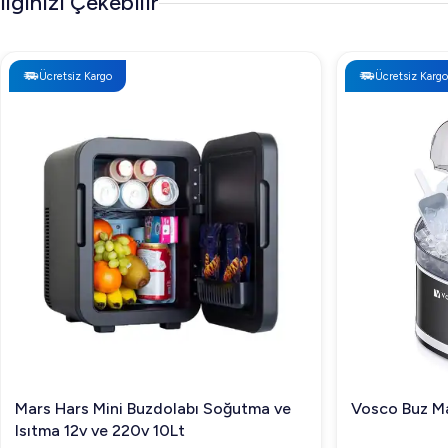
İlginizi Çekebilir
Ücretsiz Kargo
Ücretsiz Kargo
Mars Hars Mini Buzdolabı Soğutma ve
Vosco Buz Ma
Isıtma 12v ve 220v 10Lt