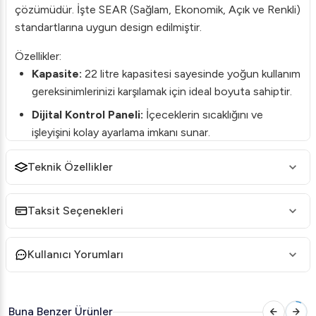
çözümüdür. İşte SEAR (Sağlam, Ekonomik, Açık ve Renkli)
standartlarına uygun design edilmiştir.
Özellikler:
Kapasite:
22 litre kapasitesi sayesinde yoğun kullanım
gereksinimlerinizi karşılamak için ideal boyuta sahiptir.
Dijital Kontrol Paneli:
İçeceklerin sıcaklığını ve
işleyişini kolay ayarlama imkanı sunar.
Panaromik Görünüm:
Şık ve modern bir tasarım ile
Teknik Özellikler
ürünlerinizi cazip bir şekilde sunar.
Sağlam Yapı:
Dayanıklı malzeme ve kalite kontrol
Taksit Seçenekleri
süreçleriyle uzun ömürlü kullanım sağlar.
Kullanım Alanları:
Kullanıcı Yorumları
Restoranlar
Kafeler
Büfeler
Buna Benzer Ürünler