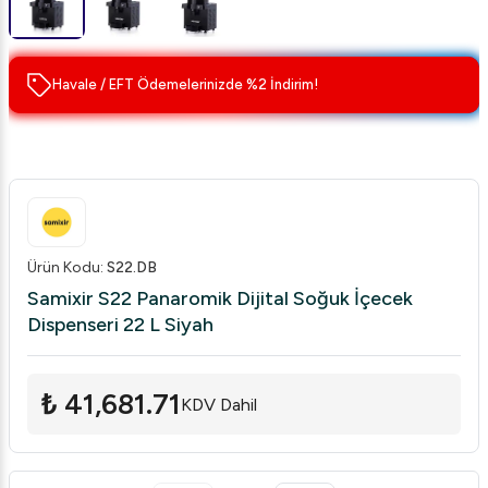
Havale / EFT Ödemelerinizde %2 İndirim!
Ürün Kodu
:
S22.DB
Samixir S22 Panaromik Dijital Soğuk İçecek
Dispenseri 22 L Siyah
₺ 41,681.71
KDV Dahil