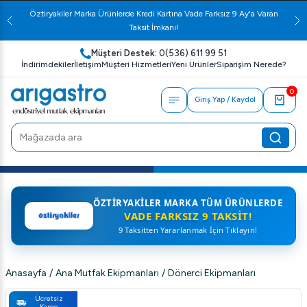
Öztiryakiler Marka Ürünlerde Kredi Kartına Vade Farksız 9 Ay'a Varan
Taksit İmkanı!
Müşteri Destek:
0(536) 611 99 51
İndirimdekiler
İletişim
Müşteri Hizmetleri
Yeni Ürünler
Siparişim Nerede?
0
Giriş Yap / Kaydol
ÖZTIRYAKILER MARKA TÜM ÜRÜNLERDE
VADE FARKSIZ 9 TAKSIT!
9 Taksitten Yararlanmak İçin Tıklayın!
Anasayfa
/
Ana Mutfak Ekipmanları
/
Dönerci Ekipmanları
Ücretsiz
Kargo