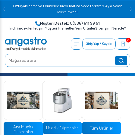
Öztiryakiler Marka Ürünlerde Kredi Kartına Vade Farksız 9 Ay'a Varan
Taksit İmkanı!
Müşteri Destek:
0(536) 611 99 51
İndirimdekiler
İletişim
Müşteri Hizmetleri
Yeni Ürünler
Siparişim Nerede?
0
Giriş Yap / Kaydol
Ana Mutfak
Tüm Ürünler
Hazırlık Ekipmanları
Ekipmanları