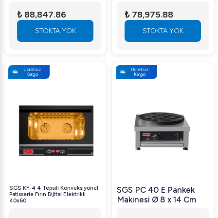
₺ 88,847.86
₺ 78,975.88
STOKTA YOK
STOKTA YOK
Ücretsiz
Ücretsiz
Kargo
Kargo
SGS KF-4 4 Tepsili Konveksiyonel
SGS PC 40 E Pankek
Patisserie Fırın Dijital Elektrikli
Makinesi Ø 8 x 14 Cm
40x60