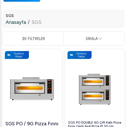
SGS
Anasayfa
/
SGS
FİLTRELER
SIRALA
Ücretsiz
Ücretsiz
Kargo
Kargo
SGS PO DOUBLE 6G Çift Katlı Pizza
SGS PO / 9G Pizza Fırını
Fırını Gazlı 6+6 Pizza Ø 30 cm