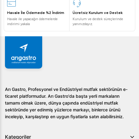
seçmesindeki ana etkenler arasındadır.
Havale İle Ödemede %2 İndirim
Ücretsiz Kurulum ve Destek
Sıkça Sorulan Sorular
Havale ile yapacağın ödemelerde
Kurulum ve destek süreçlerinde
indirimi yakala
yanınızdayız.
SGS PM 60 Planet Mikser ne kadar elektrik tüketir?
SGS PM 60 Planet Mikser 2,2 kW güç tüketimiyle
çalışmaktadır. Fiyatlandırma ve enerji verimliliği konusunda
detaylı bilgi için satış temsilcilerimize danışabilirsiniz.
Ürün ile gelen standart aksesuarlar nelerdir?
Standart aksesuarlar arasında köpük çırpıcı, hamur kancası
Arı Gastro, Profesyonel ve Endüstriyel mutfak sektörünün e-
ve çırpıcı bulunmaktadır. Ayrıca isteğe bağlı olarak dijital
ticaret platformudur. Arı Gastro'da başta yerli markaların
kontrol paneli takılabilir.
tamamı olmak üzere, dünya çapında endüstriyel mutfak
sektöründe yer edinmiş yüzlerce markayı, binlerce ürünü
Mikserin güvenlik özellikleri nelerdir?
inceleyip, karşılaştırıp en uygun fiyatlarla satın alabilirsiniz.
Mikser, çalışma sırasında maksimum güvenliği sağlamak
amacıyla standart güvenlik sensörleri ile donatılmıştır.
Kategoriler