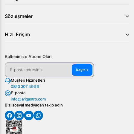
SGS PM 60 Planet Mikser 60 Litre'yi tercih etmek,
Sözleşmeler
profesyonel mutfaklarınızda kaliteyi ve güvenliği bir araya
getirmek anlamına gelir. Daha fazla bilgi ve teklif almak
için, hemen bizimle iletişime geçin veya web sitemizi
Hızlı Erişim
ziyaret edin!
Bültenimize Abone Olun
Kayıt
→
Müşteri Hizmetleri
0850 307 49 56
E-posta
info@arigastro.com
Bizi sosyal medyadan takip edin