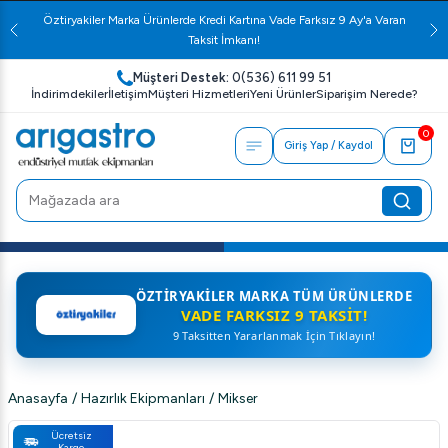
Öztiryakiler Marka Ürünlerde Kredi Kartına Vade Farksız 9 Ay'a Varan
Taksit İmkanı!
Müşteri Destek:
0(536) 611 99 51
İndirimdekiler
İletişim
Müşteri Hizmetleri
Yeni Ürünler
Siparişim Nerede?
0
Giriş Yap / Kaydol
ÖZTIRYAKILER MARKA TÜM ÜRÜNLERDE
VADE FARKSIZ 9 TAKSIT!
9 Taksitten Yararlanmak İçin Tıklayın!
Anasayfa
/
Hazırlık Ekipmanları
/
Mikser
Ücretsiz
Kargo