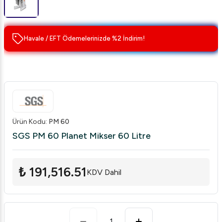
Havale / EFT Ödemelerinizde %2 İndirim!
Ürün Kodu
:
PM 60
SGS PM 60 Planet Mikser 60 Litre
₺ 191,516.51
KDV Dahil
1