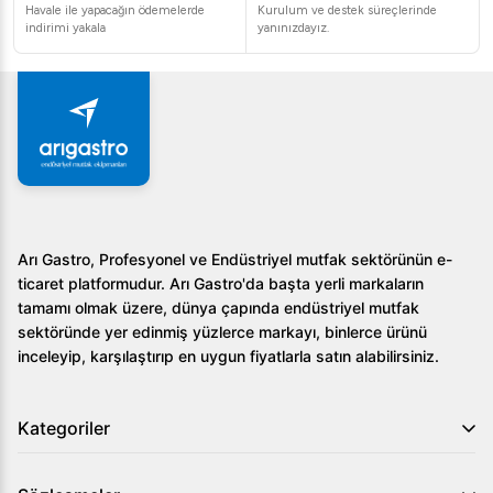
inceleyebilirsiniz. Geniş ürün yelpazemiz, küçük bir
Havale ile yapacağın ödemelerde
Kurulum ve destek süreçlerinde
kafeden büyük bir otel mutfağına kadar her türlü ihtiyaca
indirimi yakala
yanınızdayız.
cevap verecek çeşitliliktedir. Arı Gastro güvencesiyle
mutfağınızın temel ekipmanını yenileyin, profesyonel sığ
tencerelerimizle lezzet standartlarınızı bir üst seviyeye
taşıyın.
Arı Gastro, Profesyonel ve Endüstriyel mutfak sektörünün e-
ticaret platformudur. Arı Gastro'da başta yerli markaların
tamamı olmak üzere, dünya çapında endüstriyel mutfak
sektöründe yer edinmiş yüzlerce markayı, binlerce ürünü
inceleyip, karşılaştırıp en uygun fiyatlarla satın alabilirsiniz.
Kategoriler