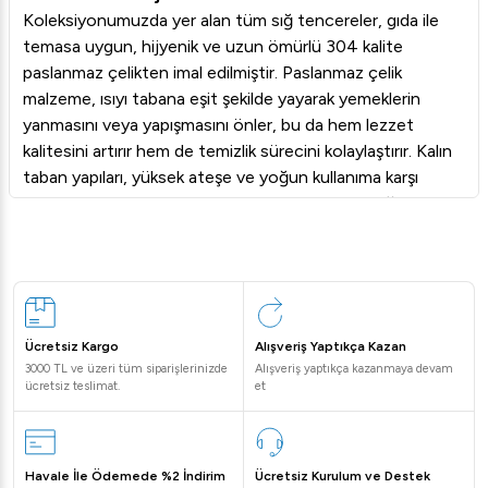
Koleksiyonumuzda yer alan tüm sığ tencereler, gıda ile
temasa uygun, hijyenik ve uzun ömürlü 304 kalite
paslanmaz çelikten imal edilmiştir. Paslanmaz çelik
malzeme, ısıyı tabana eşit şekilde yayarak yemeklerin
yanmasını veya yapışmasını önler, bu da hem lezzet
kalitesini artırır hem de temizlik sürecini kolaylaştırır. Kalın
taban yapıları, yüksek ateşe ve yoğun kullanıma karşı
maksimum dayanıklılık gösterir. Ergonomik ve sağlam
perçinlenmiş kulplar, tencerenin dolu haldeyken bile
güvenle taşınmasına olanak tanır. Bu özellikler, restoran,
otel, kafe ve catering işletmelerinin yoğun temposunda
güvenilir bir kullanım sunar.
İhtiyacınıza Uygun Sığ Tencereyi Seçin
Ücretsiz Kargo
Alışveriş Yaptıkça Kazan
Doğru sığ tencereyi seçmek, mutfak verimliliğini doğrudan
3000 TL ve üzeri tüm siparişlerinizde
Alışveriş yaptıkça kazanmaya devam
etkiler. Tencere seçimi yaparken kapasite (litre), çap ve
ücretsiz teslimat.
et
derinlik ölçülerini göz önünde bulundurmak önemlidir.
Menünüzdeki porsiyon miktarlarına ve en sık pişirdiğiniz
yemek türlerine göre farklı boyutlardaki modellerimizi
Havale İle Ödemede %2 İndirim
Ücretsiz Kurulum ve Destek