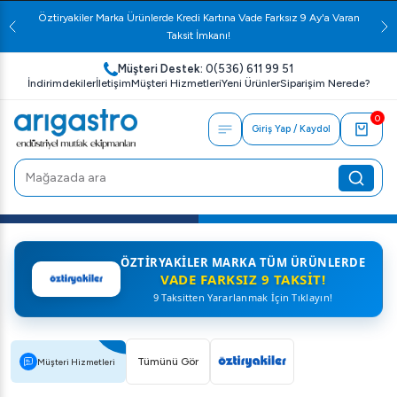
Öztiryakiler Marka Ürünlerde Kredi Kartına Vade Farksız 9 Ay'a Varan
Taksit İmkanı!
Müşteri Destek:
0(536) 611 99 51
İndirimdekiler
İletişim
Müşteri Hizmetleri
Yeni Ürünler
Siparişim Nerede?
0
Giriş Yap / Kaydol
ÖZTIRYAKILER MARKA TÜM ÜRÜNLERDE
VADE FARKSIZ 9 TAKSIT!
9 Taksitten Yararlanmak İçin Tıklayın!
Tümünü Gör
Müşteri Hizmetleri