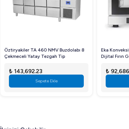
Öztiryakiler TA 460 NMV Buzdolabı 8
Eka Konveksi
Çekmeceli Yatay Tezgah Tip
Dijital Fırın 
Elektrikli EK
₺ 143,692.23
₺ 92,686
Sepete Ekle