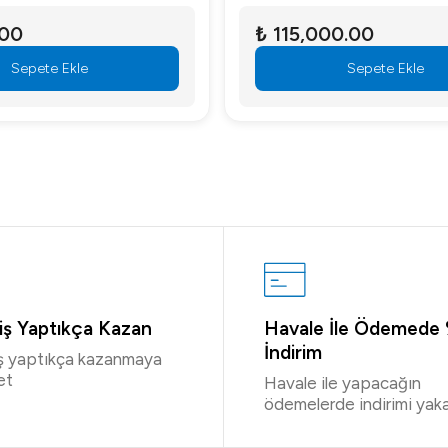
.00
₺ 115,000.00
Sepete Ekle
Sepete Ekle
riş Yaptıkça Kazan
Havale İle Ödemede
İndirim
iş yaptıkça kazanmaya
et
Havale ile yapacağın
ödemelerde indirimi yaka