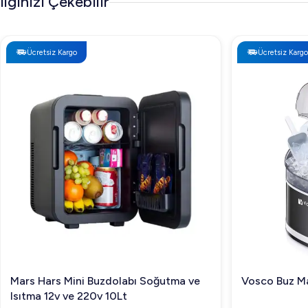
İlginizi Çekebilir
Ücretsiz Kargo
Ücretsiz Kargo
Mars Hars Mini Buzdolabı Soğutma ve
Vosco Buz Ma
Isıtma 12v ve 220v 10Lt