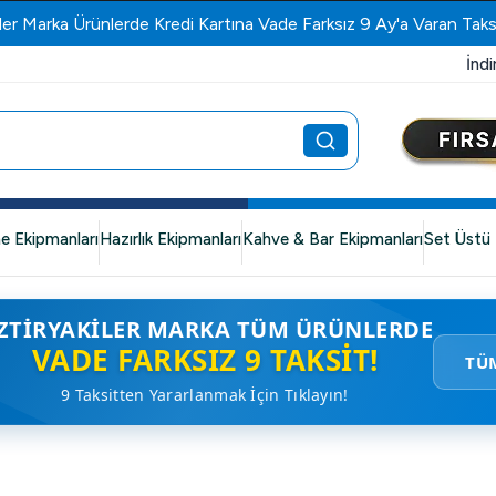
ler Marka Ürünlerde Kredi Kartına Vade Farksız 9 Ay'a Varan Taks
İndi
e Ekipmanları
Hazırlık Ekipmanları
Kahve & Bar Ekipmanları
Set Üstü 
ZTIRYAKILER MARKA TÜM ÜRÜNLERDE
VADE FARKSIZ 9 TAKSIT!
TÜ
9 Taksitten Yararlanmak İçin Tıklayın!