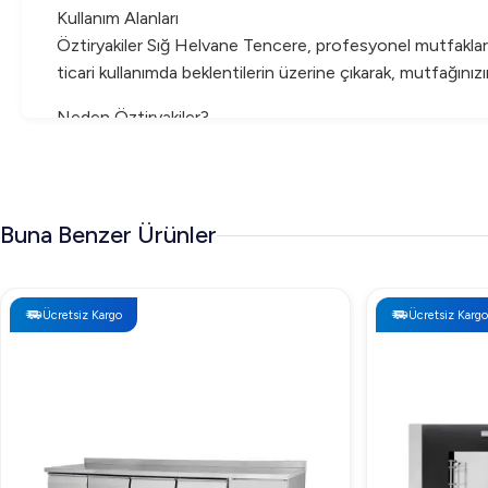
Kullanım Alanları
Öztiryakiler Sığ Helvane Tencere, profesyonel mutfaklarda
ticari kullanımda beklentilerin üzerine çıkarak, mutfağınız
Neden Öztiryakiler?
Öztiryakiler, endüstriyel mutfak ekipmanlarında kalite ve g
karşılayan çözümler sunar.
Buna Benzer Ürünler
Ücretsiz Kargo
Ücretsiz Kargo