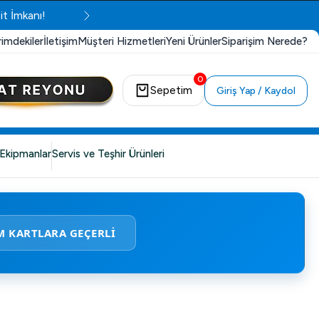
it İmkanı!
rimdekiler
İletişim
Müşteri Hizmetleri
Yeni Ürünler
Siparişim Nerede?
0
Sepetim
Giriş Yap / Kaydol
Ekipmanlar
Servis ve Teşhir Ürünleri
M KARTLARA GEÇERLİ