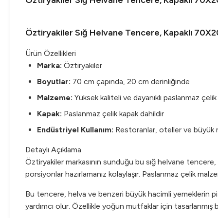
Öztiryakiler Sığ Helvane Tencere, Kapaklı 70X
Öztiryakiler Sığ Helvane Tencere, Kapaklı 70X
Ürün Özellikleri
Marka:
Öztiryakiler
Boyutlar:
70 cm çapında, 20 cm derinliğinde
Malzeme:
Yüksek kaliteli ve dayanıklı paslanmaz çelik
Kapak:
Paslanmaz çelik kapak dahildir
Endüstriyel Kullanım:
Restoranlar, oteller ve büyük m
Detaylı Açıklama
Öztiryakiler markasının sunduğu bu sığ helvane tencere,
porsiyonlar hazırlamanız kolaylaşır. Paslanmaz çelik malze
Bu tencere, helva ve benzeri büyük hacimli yemeklerin pişi
yardımcı olur. Özellikle yoğun mutfaklar için tasarlanmış b