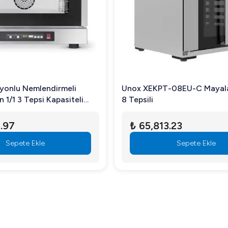
yonlu Nemlendirmeli
Unox XEKPT-08EU-C Mayal
Gn 1/1 3 Tepsi Kapasiteli
8 Tepsili
F-311DUD
.97
₺ 65,813.23
Sepete Ekle
Sepete Ekle