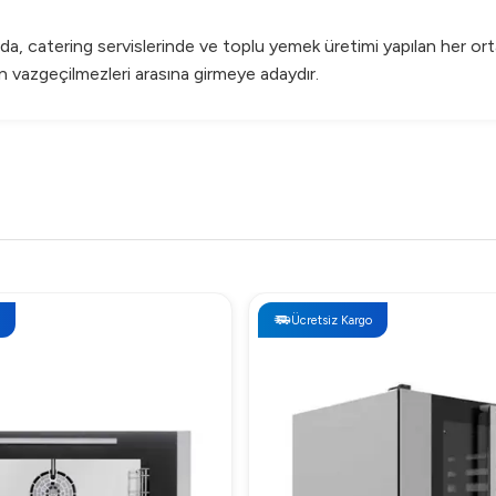
, catering servislerinde ve toplu yemek üretimi yapılan her ortam
ın vazgeçilmezleri arasına girmeye adaydır.
üvenin simgesi haline gelmiştir. Geniş ürün yelpazesi ve yenilikçi 
Ücretsiz Kargo