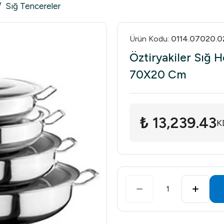
/
Sığ Tencereler
Ürün Kodu
:
0114.07020.0
Öztiryakiler Sığ 
70X20 Cm
₺ 13,239.43
K
1