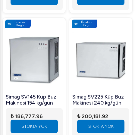
Ücretsiz
Ücretsiz
Kargo
Kargo
Simag SV145 Küp Buz
Simag SV225 Küp Buz
Makinesi 154 kg/gün
Makinesi 240 kg/gün
₺ 186,777.96
₺ 200,181.92
STOKTA YOK
STOKTA YOK