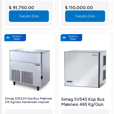
₺ 91,750.00
₺ 110,000.00
Sepete Ekle
Sepete Ekle
Ücretsiz
Ücretsiz
Kargo
Kargo
Simag SDE220 Küp Buz Makinesi
Simag SV545 Küp Buz
215 Kg/Gün Kendinden Hazneli
Makinesi 465 Kg/Gün