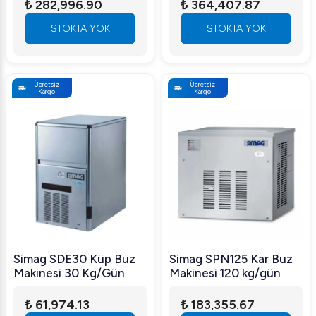
₺ 282,996.90
₺ 364,407.87
STOKTA YOK
STOKTA YOK
Ücretsiz
Ücretsiz
Kargo
Kargo
Simag SDE30 Küp Buz
Simag SPN125 Kar Buz
Makinesi 30 Kg/Gün
Makinesi 120 kg/gün
₺ 61,974.13
₺ 183,355.67