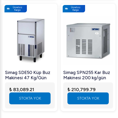
Ücretsiz
Ücretsiz
Kargo
Kargo
Simag SDE50 Küp Buz
Simag SPN255 Kar Buz
Makinesi 47 Kg/Gün
Makinesi 200 kg/gün
₺ 83,089.21
₺ 210,799.79
STOKTA YOK
STOKTA YOK