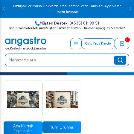
Öztiryakiler Marka Ürünlerde Kredi Kartına Vade Farksız 9 Ay'a Varan
Taksit İmkanı!
Müşteri Destek:
0(536) 611 99 51
İndirimdekiler
İletişim
Müşteri Hizmetleri
Yeni Ürünler
Siparişim Nerede?
0
Giriş Yap / Kaydol
Ana Mutfak
Tüm Ürünler
Ekipmanları