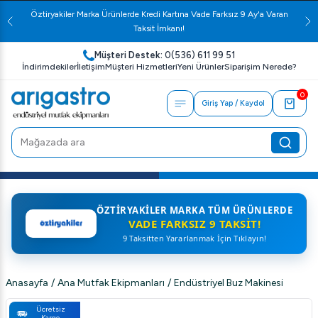
Öztiryakiler Marka Ürünlerde Kredi Kartına Vade Farksız 9 Ay'a Varan
Taksit İmkanı!
Müşteri Destek:
0(536) 611 99 51
İndirimdekiler
İletişim
Müşteri Hizmetleri
Yeni Ürünler
Siparişim Nerede?
0
Giriş Yap / Kaydol
ÖZTIRYAKILER MARKA TÜM ÜRÜNLERDE
VADE FARKSIZ 9 TAKSIT!
9 Taksitten Yararlanmak İçin Tıklayın!
Anasayfa
/
Ana Mutfak Ekipmanları
/
Endüstriyel Buz Makinesi
Ücretsiz
Kargo