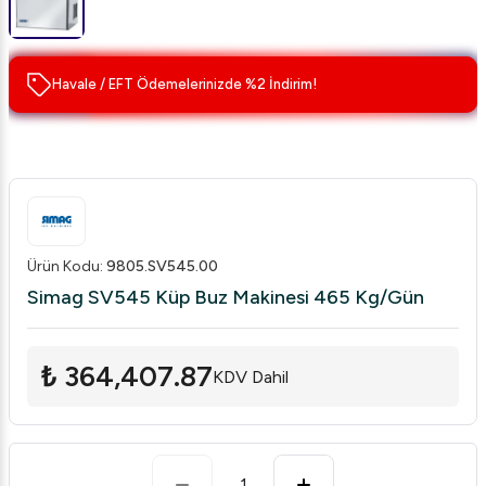
Havale / EFT Ödemelerinizde %2 İndirim!
Ürün Kodu
:
9805.SV545.00
Simag SV545 Küp Buz Makinesi 465 Kg/Gün
₺ 364,407.87
KDV Dahil
1