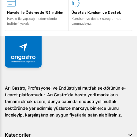
sayesinde cihaz bakımı oldukça kolaydır. Detaylı temizlik
için kullanıcı kılavuzundaki talimatları takip etmeniz önerilir.
Havale İle Ödemede %2 İndirim
Ücretsiz Kurulum ve Destek
Havale ile yapacağın ödemelerde
Kurulum ve destek süreçlerinde
Simag SV545 hangi işletmeler için uygundur?
indirimi yakala
yanınızdayız.
Restoranlar, oteller ve catering hizmeti sunan büyük
ölçekli işletmeler için tavsiye edilir. Yüksek kapasitesi ile
toplu buz ihtiyacını karşılar.
Simag SV545'in enerji tüketimi nasıldır?
Bu cihaz, düşük enerji ve su tüketimiyle işletmenizin
tasarruf sağlamasına yardımcı olur.
Arı Gastro, Profesyonel ve Endüstriyel mutfak sektörünün e-
ticaret platformudur. Arı Gastro'da başta yerli markaların
Simag SV545 Küp Buz Makinesi 465 Kg/Gün hakkında
tamamı olmak üzere, dünya çapında endüstriyel mutfak
daha fazla bilgi almak ve sipariş vermek için web sitemizi
sektöründe yer edinmiş yüzlerce markayı, binlerce ürünü
ziyaret edin. Uzman ekibimiz her zaman size yardımcı
inceleyip, karşılaştırıp en uygun fiyatlarla satın alabilirsiniz.
olmaktan mutluluk duyacaktır.
Kategoriler