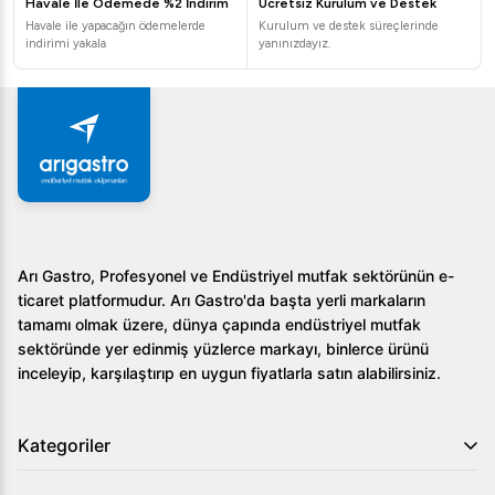
Havale İle Ödemede %2 İndirim
Ücretsiz Kurulum ve Destek
önemlidir. Arı Gastro güvencesiyle sunulan tüm sanayi tipi
Havale ile yapacağın ödemelerde
Kurulum ve destek süreçlerinde
buzdolabı modellerimiz, zorlu mutfak koşullarına
indirimi yakala
yanınızdayız.
dayanacak şekilde üretilmiş olup, uzun ömürlü ve güvenilir
bir kullanım vaat eder. Ürünlerimizi inceleyerek işletmeniz
için en ideal soğutma çözümünü keşfedin.
Arı Gastro, Profesyonel ve Endüstriyel mutfak sektörünün e-
ticaret platformudur. Arı Gastro'da başta yerli markaların
tamamı olmak üzere, dünya çapında endüstriyel mutfak
sektöründe yer edinmiş yüzlerce markayı, binlerce ürünü
inceleyip, karşılaştırıp en uygun fiyatlarla satın alabilirsiniz.
Kategoriler