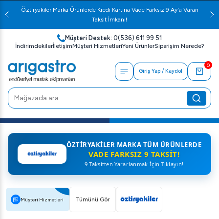
Öztiryakiler Marka Ürünlerde Kredi Kartına Vade Farksız 9 Ay'a Varan
Taksit İmkanı!
Müşteri Destek:
0(536) 611 99 51
İndirimdekiler
İletişim
Müşteri Hizmetleri
Yeni Ürünler
Siparişim Nerede?
0
Giriş Yap / Kaydol
ÖZTIRYAKILER MARKA TÜM ÜRÜNLERDE
VADE FARKSIZ 9 TAKSIT!
9 Taksitten Yararlanmak İçin Tıklayın!
Tümünü Gör
Müşteri Hizmetleri