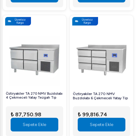
Ücretsiz
Ücretsiz
Kargo
Kargo
Öztiryakiler TA 270 NMV Buzdolabı
Öztiryakiler TA 270 NMV
4 Çekmeceli Yatay Tezgah Tip
Buzdolabı 6 Çekmeceli Yatay Tip
₺ 87,750.98
₺ 99,816.74
Sepete Ekle
Sepete Ekle