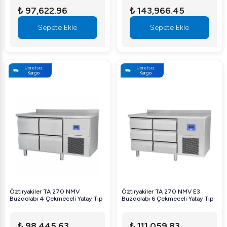
₺ 97,622.96
₺ 143,966.45
Sepete Ekle
Sepete Ekle
Ücretsiz
Ücretsiz
Kargo
Kargo
Öztiryakiler TA 270 NMV
Öztiryakiler TA 270 NMV E3
Buzdolabı 4 Çekmeceli Yatay Tip
Buzdolabı 6 Çekmeceli Yatay Tip
₺ 98,445.63
₺ 111,059.83