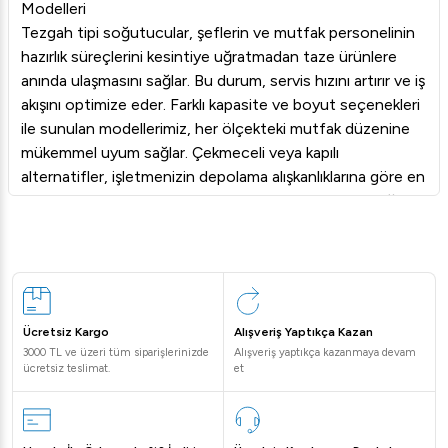
Modelleri
Tezgah tipi soğutucular, şeflerin ve mutfak personelinin
hazırlık süreçlerini kesintiye uğratmadan taze ürünlere
anında ulaşmasını sağlar. Bu durum, servis hızını artırır ve iş
akışını optimize eder. Farklı kapasite ve boyut seçenekleri
ile sunulan modellerimiz, her ölçekteki mutfak düzenine
mükemmel uyum sağlar. Çekmeceli veya kapılı
alternatifler, işletmenizin depolama alışkanlıklarına göre en
uygun çözümü bulmanıza olanak tanır. Enerji verimliliği
yüksek motorları sayesinde işletme maliyetlerinizi
düşürürken, güçlü soğutma performansıyla gıdalarınızın
tazeliğini uzun süre korur.
Tezgah Tipi Buzdolabı Seçerken Nelere Dikkat Edilmelidir?
İşletmeniz için en doğru tezgah tipi yatay buzdolabını
Ücretsiz Kargo
Alışveriş Yaptıkça Kazan
seçerken kapasite, boyut, enerji sınıfı ve malzeme kalitesi
3000 TL ve üzeri tüm siparişlerinizde
Alışveriş yaptıkça kazanmaya devam
gibi faktörleri göz önünde bulundurmalısınız.
ücretsiz teslimat.
et
Mutfağınızdaki mevcut alanı ölçerek dolabın yerleşimini
planlamak ilk adımdır. Günlük malzeme sirkülasyonunuza
göre uygun iç hacmi belirlemek, operasyonel verimlilik için