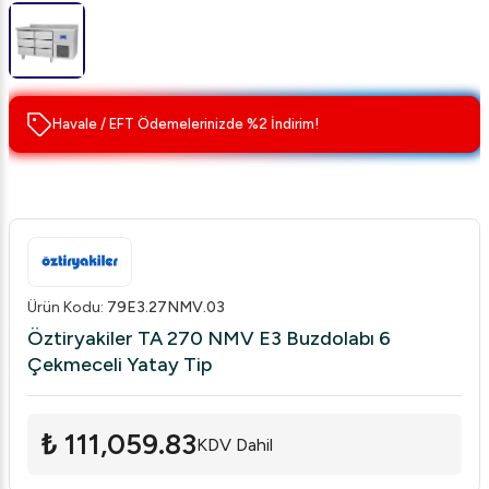
Havale / EFT Ödemelerinizde %2 İndirim!
Ürün Kodu
:
79E3.27NMV.03
Öztiryakiler TA 270 NMV E3 Buzdolabı 6
Çekmeceli Yatay Tip
₺ 111,059.83
KDV Dahil