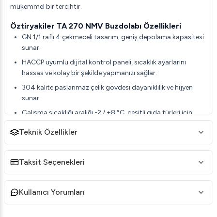
mükemmel bir tercihtir.
Öztiryakiler TA 270 NMV Buzdolabı Özellikleri
GN 1/1 raflı 4 çekmeceli tasarım, geniş depolama kapasitesi
sunar.
HACCP uyumlu dijital kontrol paneli, sıcaklık ayarlarını
hassas ve kolay bir şekilde yapmanızı sağlar.
304 kalite paslanmaz çelik gövdesi dayanıklılık ve hijyen
sunar.
Çalışma sıcaklığı aralığı -2 / +8 °C, çeşitli gıda türleri için
uygun depolama koşulları sağlar.
Teknik Özellikler
Temizlik ihtiyacı olmayan özel tel kondenser, uzun süreli
yüksek performans sunar.
Taksit Seçenekleri
Defrost sırasında minimum sıcaklık artışı ile enerji tasarrufu
sağlar.
Özel tasarım hava kanalı, dolap içi optimum hava dağılımını
Kullanıcı Yorumları
garanti eder.
Yuvarlatılmış iç köşeleri, maksimum hijyen sağlar ve temizlik