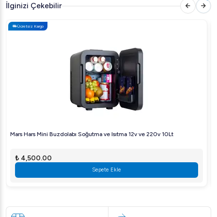
Yükseklik: 850 mm
İlginizi Çekebilir
Net Ağırlık: 172 kg
Ücretsiz Kargo
Brüt Ağırlık: 187 kg
Hacim: 0,78 m3
Kapasite: 301 L
Soğutucu Gaz: R134a-120g
Elektrik Gücü: 0,39 kW
Volt: 220-240 V
Frekans: 50 Hz
Maksimum Gürültü: 60
Mars Hars Mini Buzdolabı Soğutma ve Isıtma 12v ve 220v 10Lt
Koruma Sınıfı: IPX5
₺ 4,500.00
Ürün Menşei: Türkiye
Sepete Ekle
Öztiryakiler TA 270 NMV Buzdolabı Fiyatı
Öztiryakiler TA 270 NMV Buzdolabı 4 Çekmeceli Yatay Tip için
uygun fiyat seçenekleri mevcut olup, detaylı fiyat bilgisi ve özel
teklifler için bizimle iletişime geçebilirsiniz.