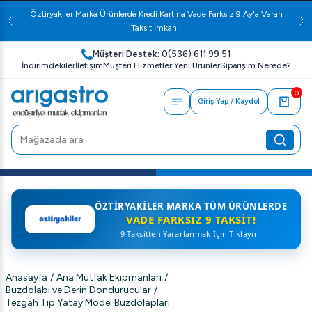
Öztiryakiler Marka Ürünlerde Kredi Kartına Vade Farksız 9 Ay'a Varan
Taksit İmkanı!
Müşteri Destek:
0(536) 611 99 51
İndirimdekiler
İletişim
Müşteri Hizmetleri
Yeni Ürünler
Siparişim Nerede?
0
Giriş Yap / Kaydol
ÖZTIRYAKILER MARKA TÜM ÜRÜNLERDE
VADE FARKSIZ 9 TAKSIT!
9 Taksitten Yararlanmak İçin Tıklayın!
Anasayfa
/
Ana Mutfak Ekipmanları
/
Buzdolabı ve Derin Dondurucular
/
Tezgah Tip Yatay Model Buzdolapları