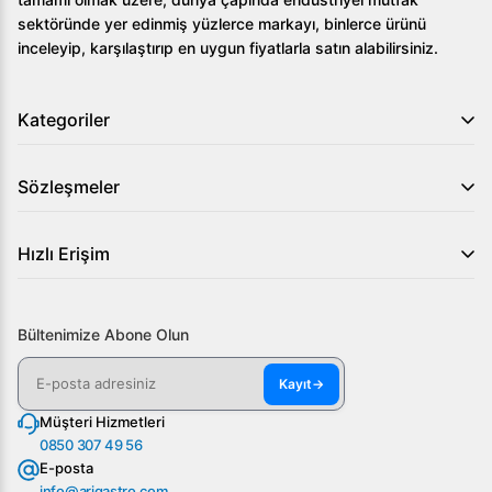
sektöründe yer edinmiş yüzlerce markayı, binlerce ürünü
Cihazın temizliği kolay mı?
inceleyip, karşılaştırıp en uygun fiyatlarla satın alabilirsiniz.
Evet, yuvarlatılmış iç köşeleri sayesinde temizlik oldukça
kolaydır.
Kategoriler
Öztiryakiler TA 270 NMV Buzdolabı 4 Çekmeceli Yatay Tip,
endüstriyel mutfak ekipmanları arasında öne çıkan bir üründür.
Sözleşmeler
Detaylı bilgi ve özel fiyat teklifleri için şimdi bizimle iletişime
geçin!
Hızlı Erişim
Bültenimize Abone Olun
Kayıt
→
Müşteri Hizmetleri
0850 307 49 56
E-posta
info@arigastro.com