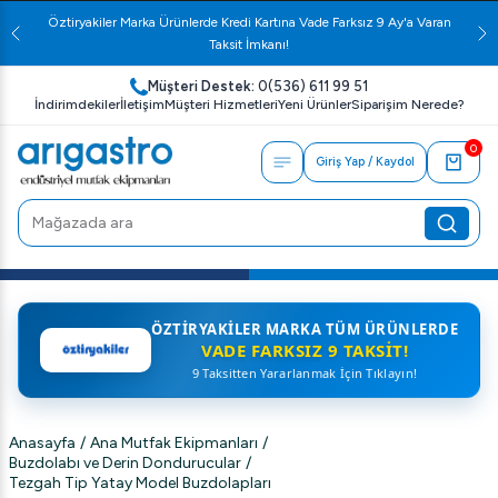
Öztiryakiler Marka Ürünlerde Kredi Kartına Vade Farksız 9 Ay'a Varan
Taksit İmkanı!
Müşteri Destek:
0(536) 611 99 51
İndirimdekiler
İletişim
Müşteri Hizmetleri
Yeni Ürünler
Siparişim Nerede?
0
Giriş Yap / Kaydol
ÖZTIRYAKILER MARKA TÜM ÜRÜNLERDE
VADE FARKSIZ 9 TAKSIT!
9 Taksitten Yararlanmak İçin Tıklayın!
Anasayfa
/
Ana Mutfak Ekipmanları
/
Buzdolabı ve Derin Dondurucular
/
Tezgah Tip Yatay Model Buzdolapları