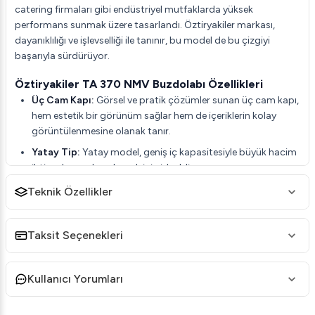
catering firmaları gibi endüstriyel mutfaklarda yüksek
performans sunmak üzere tasarlandı. Öztiryakiler markası,
dayanıklılığı ve işlevselliği ile tanınır, bu model de bu çizgiyi
başarıyla sürdürüyor.
Öztiryakiler TA 370 NMV Buzdolabı Özellikleri
Üç Cam Kapı:
Görsel ve pratik çözümler sunan üç cam kapı,
hem estetik bir görünüm sağlar hem de içeriklerin kolay
görüntülenmesine olanak tanır.
Yatay Tip:
Yatay model, geniş iç kapasitesiyle büyük hacim
ihtiyaçlarınızı karşılamak için idealdir.
304 Kalite Paslanmaz Çelik:
Dayanıklı ve hijyenik 304 kalite
Teknik Özellikler
paslanmaz çelik malzeme, uzun ömürlü kullanım garantisi
verir.
Taksit Seçenekleri
HACCP Dijital Kontrol Paneli:
Gıda güvenliği
standartlarında hatasız soğutma için HACCP uyumlu dijital
kontrol paneli sunar.
Kullanıcı Yorumları
Optimum Hava Dağılımı:
Özel tasarım hava kanalları, dolap
içinde eşit dağıtılmış soğutma sağlar.