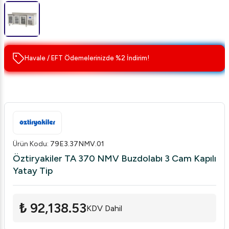
Havale / EFT Ödemelerinizde %2 İndirim!
Ürün Kodu
:
79E3.37NMV.01
Öztiryakiler TA 370 NMV Buzdolabı 3 Cam Kapılı
Yatay Tip
₺ 92,138.53
KDV Dahil