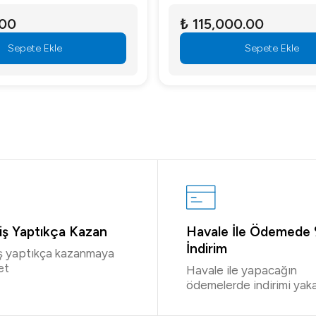
.00
₺ 115,000.00
Sepete Ekle
Sepete Ekle
riş Yaptıkça Kazan
Havale İle Ödemede
İndirim
iş yaptıkça kazanmaya
et
Havale ile yapacağın
ödemelerde indirimi yaka