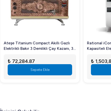
Kazan, çatal ve mil kısımları paslanmaz çelikten üretilmişti
Makinanın kapasitesi nedir?
Maksimum 50 Kg un veya 75 Kg hamur kapasitesine sahip
Mutfakta işlerinizi kolaylaştıracak bu ileri seviye hamur yo
geçebilirsiniz.
Ateşe Titanium Compact Akıllı Gazlı
Rational iCo
Elektrikli Bakır 3 Demlikli Çay Kazanı, 34
Kapasiteli Ele
Litre
₺ 72,284.87
₺ 1,503,
Sepete Ekle