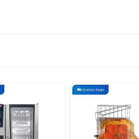
 çalışır.
olaylığı için optimize edilmiştir.
a, özellikle yüksek üretim kapasitesine sahip restoranlar ve pasta
 kapağı gibi aksesuarlar, ek güvenlik ve hijyen sağlamak üzere ayr
Ücretsiz Kargo
ç kaynağına uygundur.