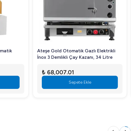
n web sitemizden veya müşteri hizmetlerimizle iletişime
matik
Ateşe Gold Otomatik Gazlı Elektrikli
İnox 3 Demlikli Çay Kazanı, 34 Litre
₺ 68,007.01
Sepete Ekle