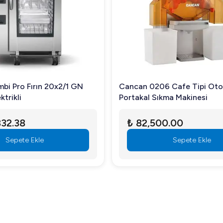
r.
tir.
ğurma makinesi ile verimliliği artırın. Detaylı bilgi ve sipariş içi
mbi Pro Fırın 20x2/1 GN
Cancan 0206 Cafe Tipi Oto
ktrikli
Portakal Sıkma Makinesi
832.38
₺ 82,500.00
Sepete Ekle
Sepete Ekle