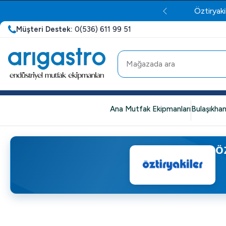
Öztiryaki
Müşteri Destek:
0(536) 611 99 51
Ana Mutfak Ekipmanları
Bulaşıkhan
Ö