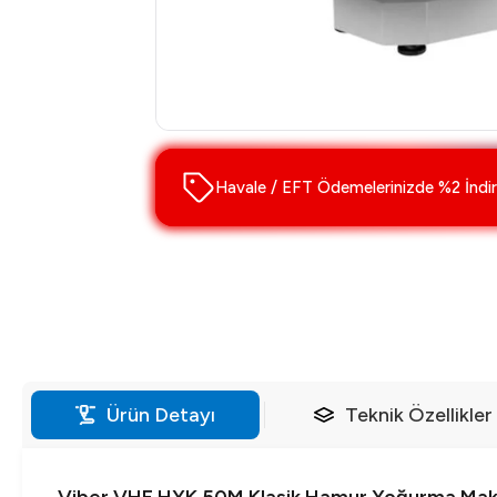
Havale / EFT Ödemelerinizde %2 İndir
Ürün Detayı
Teknik Özellikler