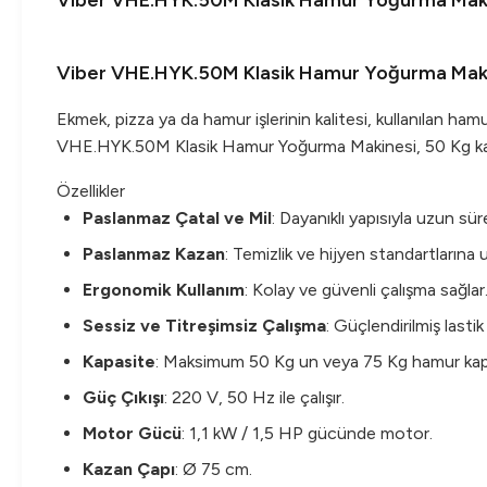
Viber VHE.HYK.50M Klasik Hamur Yoğurma Maki
Viber VHE.HYK.50M Klasik Hamur Yoğurma Mak
Ekmek, pizza ya da hamur işlerinin kalitesi, kullanılan hamu
VHE.HYK.50M Klasik Hamur Yoğurma Makinesi, 50 Kg kapas
Özellikler
Paslanmaz Çatal ve Mil
: Dayanıklı yapısıyla uzun sür
Paslanmaz Kazan
: Temizlik ve hijyen standartlarına
Ergonomik Kullanım
: Kolay ve güvenli çalışma sağlar
Sessiz ve Titreşimsiz Çalışma
: Güçlendirilmiş lasti
Kapasite
: Maksimum 50 Kg un veya 75 Kg hamur kapa
Güç Çıkışı
: 220 V, 50 Hz ile çalışır.
Motor Gücü
: 1,1 kW / 1,5 HP gücünde motor.
Kazan Çapı
: Ø 75 cm.