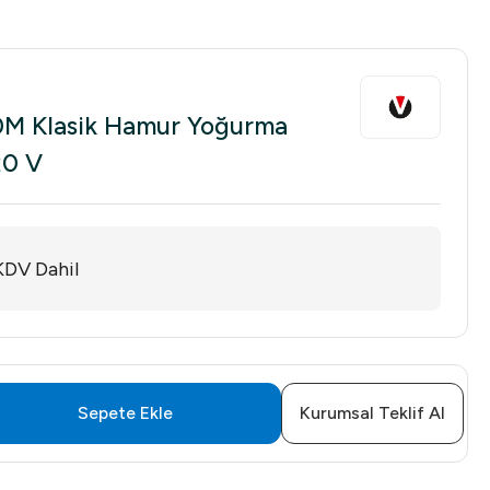
0M Klasik Hamur Yoğurma
20 V
KDV Dahil
Sepete Ekle
Kurumsal Teklif Al