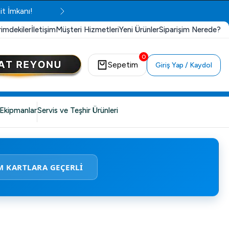
it İmkanı!
rimdekiler
İletişim
Müşteri Hizmetleri
Yeni Ürünler
Siparişim Nerede?
0
Sepetim
Giriş Yap / Kaydol
Ekipmanlar
Servis ve Teşhir Ürünleri
M KARTLARA GEÇERLİ