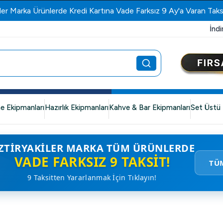
ler Marka Ürünlerde Kredi Kartına Vade Farksız 9 Ay'a Varan Taks
İndi
e Ekipmanları
Hazırlık Ekipmanları
Kahve & Bar Ekipmanları
Set Üstü 
ZTIRYAKILER MARKA TÜM ÜRÜNLERDE
VADE FARKSIZ 9 TAKSIT!
TÜ
9 Taksitten Yararlanmak İçin Tıklayın!