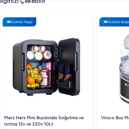
İlginizi Çekebilir
Ücretsiz Kargo
Ücretsiz Kargo
Mars Hars Mini Buzdolabı Soğutma ve
Vosco Buz Ma
Isıtma 12v ve 220v 10Lt