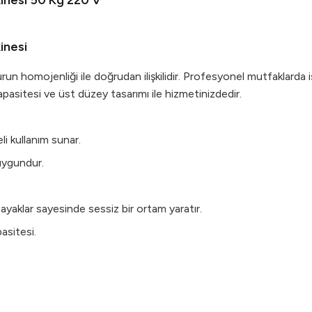
nesi 50 Kg 220 V
inesi
run homojenliği ile doğrudan ilişkilidir. Profesyonel mutfaklarda iş
itesi ve üst düzey tasarımı ile hizmetinizdedir.
eli kullanım sunar.
 uygundur.
.
k ayaklar sayesinde sessiz bir ortam yaratır.
sitesi.