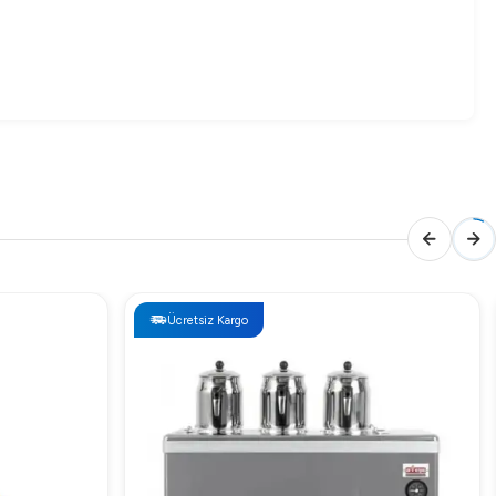
neler için idealdir. Dayanıklı paslanmaz çelik malzemesi
ıca temin edilebilir.
Ücretsiz Kargo