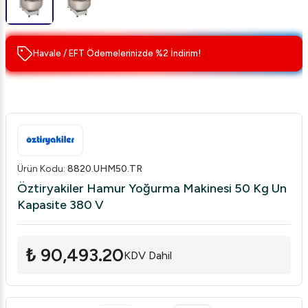
Havale / EFT Ödemelerinizde %2 İndirim!
Ürün Kodu
:
8820.UHM50.TR
Öztiryakiler Hamur Yoğurma Makinesi 50 Kg Un
Kapasite 380 V
₺ 90,493.20
KDV Dahil