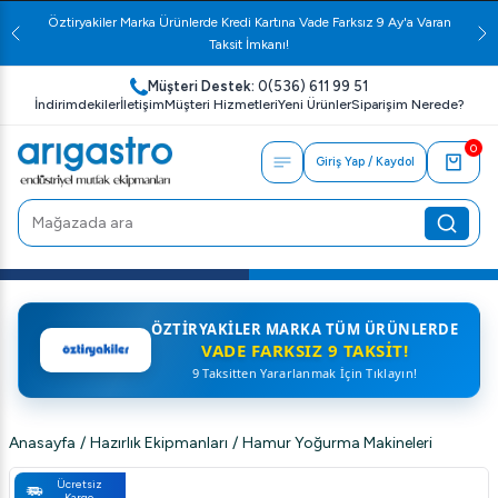
Öztiryakiler Marka Ürünlerde Kredi Kartına Vade Farksız 9 Ay'a Varan
Taksit İmkanı!
Müşteri Destek:
0(536) 611 99 51
İndirimdekiler
İletişim
Müşteri Hizmetleri
Yeni Ürünler
Siparişim Nerede?
0
Giriş Yap / Kaydol
ÖZTIRYAKILER MARKA TÜM ÜRÜNLERDE
VADE FARKSIZ 9 TAKSIT!
9 Taksitten Yararlanmak İçin Tıklayın!
Anasayfa
/
Hazırlık Ekipmanları
/
Hamur Yoğurma Makineleri
Ücretsiz
Kargo