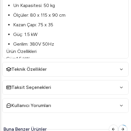
Un Kapasitesi: 50 kg
Ölçüler: 80 x 115 x 90 cm
Kazan Çapı: 75 x 35
Güç: 1.5 kW
Gerilim: 380V 50Hz
Ürün Özellikleri
Güç:1.5 kW
Un Kapasitesi:50 kg
Teknik Özellikler
Emniyet Kapağı:Yok
Devir Sayısı:1
Taksit Seçenekleri
Volt:380 V Trifaze
Kullanıcı Yorumları
Buna Benzer Ürünler