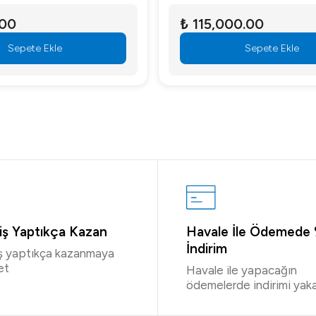
.00
₺ 115,000.00
Sepete Ekle
Sepete Ekle
riş Yaptıkça Kazan
Havale İle Ödemede
İndirim
iş yaptıkça kazanmaya
et
Havale ile yapacağın
ödemelerde indirimi yaka