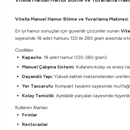
Vitella Manuel Hamur Bölme ve Yuvarlama Maki
Vitella Manuel Hamur Bölme ve Yuvarlama Makinesi
En iyi hamur sonuçları için güvenilir çözümler sunan
Vit
sayesinde 18 adet hamuru 120 ile 280 gram arasında istediğ
Özellikler
Kapasite
: 18 adet hamur (120-280 gram)
Manuel Çalışma Sistemi
: Kullanımı kolay ve enerji ta
Dayanıklı Yapı
: Yüksek kaliteli malzemelerden üretilm
Yer Tassarufu
: Kompakt tasarımı sayesinde mutfağı
Kolay Temizlik
: Ayrılabilir parçaları sayesinde hijyeni
Kullanım Alanları
Fırınlar
Restoranlar