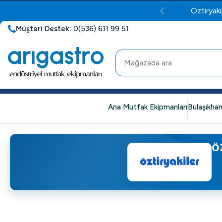
Öztiryaki
Müşteri Destek:
0(536) 611 99 51
Ana Mutfak Ekipmanları
Bulaşıkhan
Ö