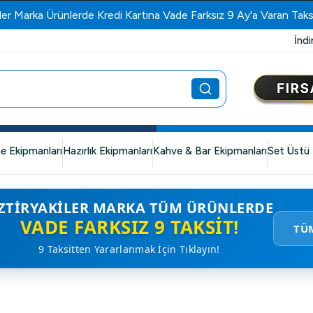
ler Marka Ürünlerde Kredi Kartına Vade Farksız 9 Ay'a Varan Taks
İndi
e Ekipmanları
Hazırlık Ekipmanları
Kahve & Bar Ekipmanları
Set Üstü 
ZTIRYAKILER MARKA TÜM ÜRÜNLERDE
VADE FARKSIZ 9 TAKSIT!
TÜ
9 Taksitten Yararlanmak İçin Tıklayın!