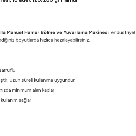
nesi, 18 adet 120/280 gr Hamur
ella Manuel Hamur Bölme ve Yuvarlama Makinesi
, endüstriyel
iniz boyutlarda hızlıca hazırlayabilirsiniz.
sarruflu
iştir, uzun süreli kullanıma uygundur
nızda minimum alan kaplar
k kullanım sağlar