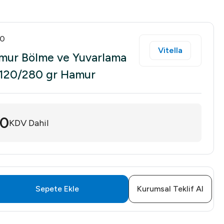
20
Vitella
amur Bölme ve Yuvarlama
t 120/280 gr Hamur
50
KDV Dahil
Sepete Ekle
Kurumsal Teklif Al