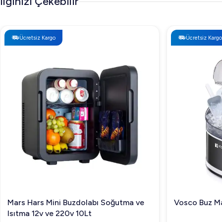
İlginizi Çekebilir
Ücretsiz Kargo
Ücretsiz Kargo
Mars Hars Mini Buzdolabı Soğutma ve
Vosco Buz Ma
Isıtma 12v ve 220v 10Lt