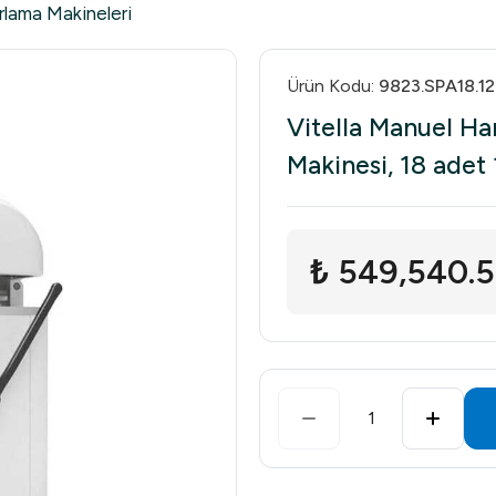
lama Makineleri
Ürün Kodu
:
9823.SPA18.1
Vitella Manuel H
Makinesi, 18 ade
₺ 549,540.
1