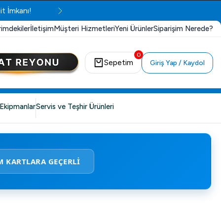
it İmkanı!
rimdekiler
İletişim
Müşteri Hizmetleri
Yeni Ürünler
Siparişim Nerede?
0
Sepetim
Giriş Yap / Kaydol
Ekipmanlar
Servis ve Teşhir Ürünleri
M KARTLARA GEÇERLİ