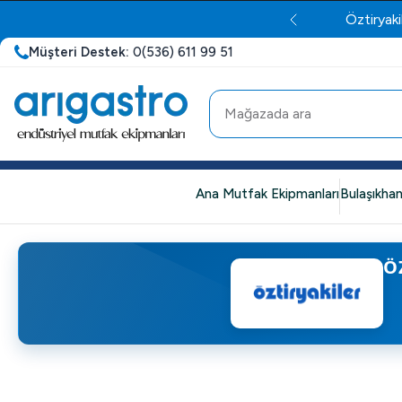
Öztiryaki
Müşteri Destek:
0(536) 611 99 51
Ana Mutfak Ekipmanları
Bulaşıkhan
Ö