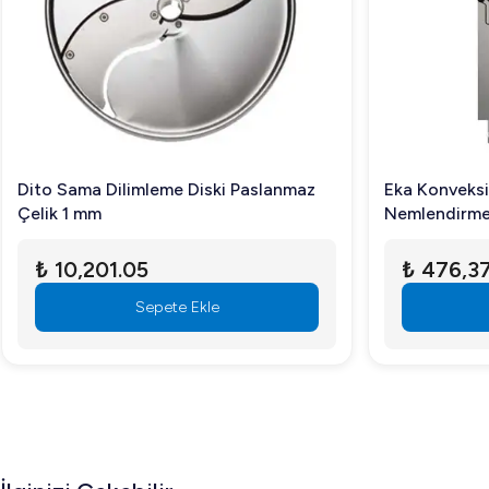
3. Makinede hangi tür hamurlar yoğrulabilir?
Ekmek, pizza, simit gibi farklı hamur türlerini yoğurmak i
4. Makinenin bakımı nasıl yapılmalıdır?
Paslanmaz çelik yüzeyi düzenli olarak temizleyerek ve har
Dito Sama Dilimleme Diski Paslanmaz
Eka Konveksi
Öztiryakiler Hamur Yoğurma Makinesi, verimlilik ve kalitey
Çelik 1 mm
Nemlendirmel
Kapasiteli El
₺ 10,201.05
₺ 476,37
Sepete Ekle