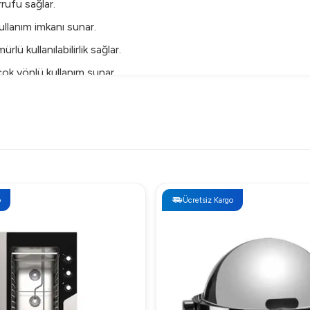
rufu sağlar.
ullanım imkanı sunar.
rlü kullanılabilirlik sağlar.
ok yönlü kullanım sunar.
nizi sağlar.
ği ve kompakt yapısı ile fonksiyonel bir yapıya sahiptir. Hamuru
anıza olanak tanır.
Ücretsiz Kargo
restoranlar, pastaneler ve ekmek üreticileri için idealdir.
tiyaç var mı?
 için yeterlidir.