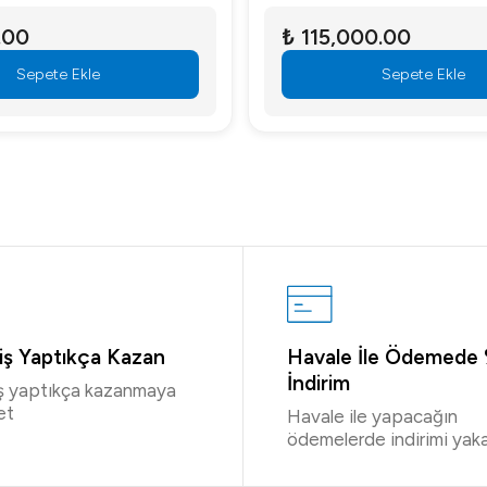
.00
₺ 115,000.00
Sepete Ekle
Sepete Ekle
riş Yaptıkça Kazan
Havale İle Ödemede
İndirim
iş yaptıkça kazanmaya
et
Havale ile yapacağın
ödemelerde indirimi yaka