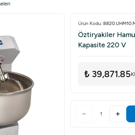
eleri
Ürün Kodu
:
8820.UHM10.
Öztiryakiler Ham
Kapasite 220 V
₺ 39,871.85
K
1