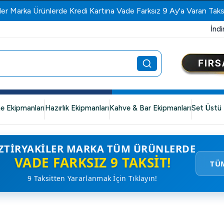
ler Marka Ürünlerde Kredi Kartına Vade Farksız 9 Ay'a Varan Taks
İndi
e Ekipmanları
Hazırlık Ekipmanları
Kahve & Bar Ekipmanları
Set Üstü 
ZTIRYAKILER MARKA TÜM ÜRÜNLERDE
VADE FARKSIZ 9 TAKSIT!
TÜ
9 Taksitten Yararlanmak İçin Tıklayın!