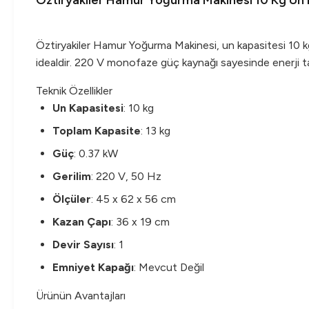
Öztiryakiler Hamur Yoğurma Makinesi 10 Kg Un
Öztiryakiler Hamur Yoğurma Makinesi, un kapasitesi 10 kg o
idealdir. 220 V monofaze güç kaynağı sayesinde enerji tas
Teknik Özellikler
Un Kapasitesi
: 10 kg
Toplam Kapasite
: 13 kg
Güç
: 0.37 kW
Gerilim
: 220 V, 50 Hz
Ölçüler
: 45 x 62 x 56 cm
Kazan Çapı
: 36 x 19 cm
Devir Sayısı
: 1
Emniyet Kapağı
: Mevcut Değil
Ürünün Avantajları