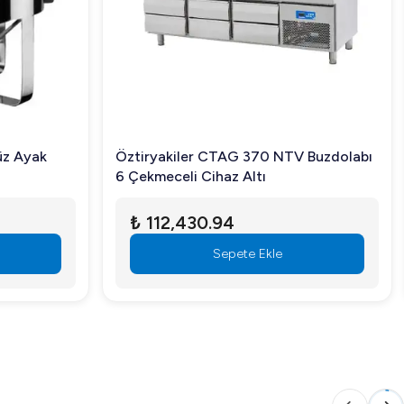
iz.
üz Ayak
Öztiryakiler CTAG 370 NTV Buzdolabı
haline gelecektir.
6 Çekmeceli Cihaz Altı
₺ 112,430.94
Sepete Ekle