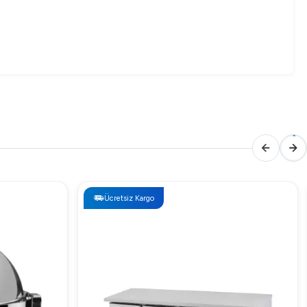
n homojen bir yapı kazanması için özenle tasarlanmış
Ücretsiz Kargo