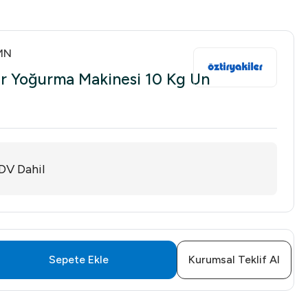
MN
ur Yoğurma Makinesi 10 Kg Un
DV Dahil
Sepete Ekle
Kurumsal Teklif Al