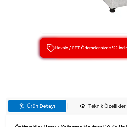
Havale / EFT Ödemelerinizde %2 İndir
Ürün Detayı
Teknik Özellikler