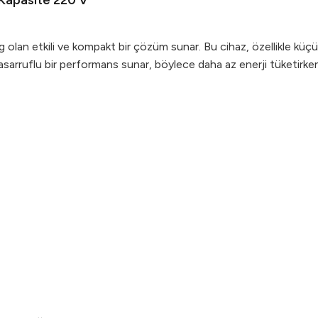
 Kapasite 220 V
lan etkili ve kompakt bir çözüm sunar. Bu cihaz, özellikle küçük ö
arruflu bir performans sunar, böylece daha az enerji tüketirken d