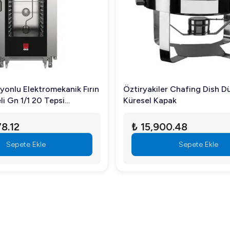
çin uygundur.
eketli parçaların bakımını yaparak makinenin ömrünü uzatabilirsin
yonlu Elektromekanik Fırın
Öztiryakiler Chafing Dish D
i bir arada sunarak mutfağınızın vazgeçilmez ekipmanlarından biri 
i Gn 1/1 20 Tepsi
Küresel Kapak
ektrikli MKF-2011S
8.12
₺ 15,900.48
Sepete Ekle
Sepete Ekle