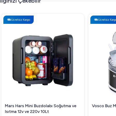
İlginizi Çekebilir
Ücretsiz Kargo
Ücretsiz Kargo
Mars Hars Mini Buzdolabı Soğutma ve
Vosco Buz Ma
Isıtma 12v ve 220v 10Lt