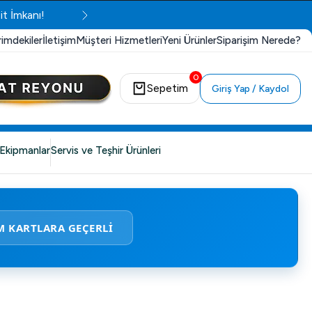
it İmkanı!
rimdekiler
İletişim
Müşteri Hizmetleri
Yeni Ürünler
Siparişim Nerede?
0
Sepetim
Giriş Yap / Kaydol
Ekipmanlar
Servis ve Teşhir Ürünleri
M KARTLARA GEÇERLİ