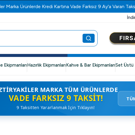
ler Marka Ürünlerde Kredi Kartına Vade Farksız 9 Ay'a Varan Taks
İndi
e Ekipmanları
Hazırlık Ekipmanları
Kahve & Bar Ekipmanları
Set Üstü 
ZTIRYAKILER MARKA TÜM ÜRÜNLERDE
VADE FARKSIZ 9 TAKSIT!
TÜ
9 Taksitten Yararlanmak İçin Tıklayın!