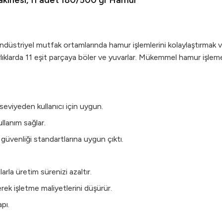
kinesi, 11 adet 180/500 gr Hamur
striyel mutfak ortamlarında hamur işlemlerini kolaylaştırmak ve 
lıklarda 11 eşit parçaya böler ve yuvarlar. Mükemmel hamur işleme
 seviyeden kullanıcı için uygun.
llanım sağlar.
üvenliği standartlarına uygun çıktı.
a üretim sürenizi azaltır.
k işletme maliyetlerini düşürür.
apı.