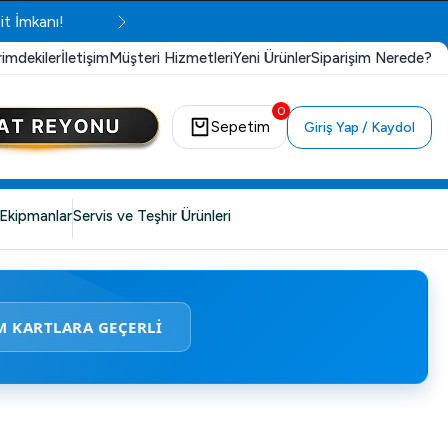
it İmkanı!
rimdekiler
İletişim
Müşteri Hizmetleri
Yeni Ürünler
Siparişim Nerede?
0
Sepetim
Giriş Yap / Kaydol
Ekipmanlar
Servis ve Teşhir Ürünleri
M KARTLARA GEÇERLİ