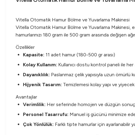
Vitella Otomatik Hamur Bölme ve Yuvarlama Ma
Vitella Otomatik Hamur Bölme ve Yuvarlama Makinesi
Vitella Otomatik Hamur Bölme ve Yuvarlama Makinesi, endü
hamurlarınızı 180 gram ile 500 gram arasında değişen ağır
Özellikler
Kapasite:
11 adet hamur (180-500 gr arası)
Kolay Kullanım:
Kullanıcı dostu kontrol paneli ile her
Dayanıklılık:
Paslanmaz çelik yapısıyla uzun ömürlü ku
Hijyenik Tasarım:
Temizlemesi kolay yapı ve yiyecek g
Avantajlar
Verimlilik:
Her seferinde homojen ve düzgün sonuçlarl
Personel Tasarrufu:
Manuel iş gücünü minimize edere
Çok Yönlülük:
Farklı tipte hamurlar için ayarlanabilir y