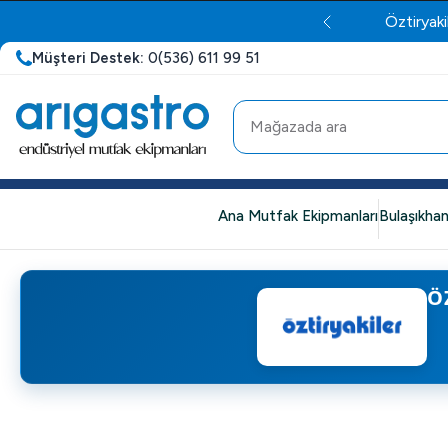
Öztiryaki
Müşteri Destek:
0(536) 611 99 51
Ana Mutfak Ekipmanları
Bulaşıkhan
Ö