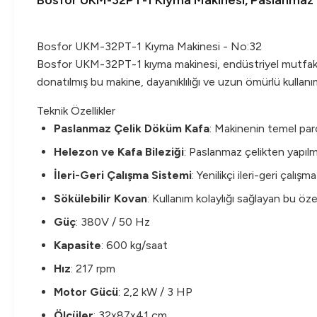
Bosfor UKM-32PT-1 Kıyma Makinesi, Paslanmaz 
Bosfor UKM-32PT-1 Kıyma Makinesi - No:32
Bosfor UKM-32PT-1 kıyma makinesi, endüstriyel mutfaklard
donatılmış bu makine, dayanıklılığı ve uzun ömürlü kullanımı
Teknik Özellikler
Paslanmaz Çelik Döküm Kafa
: Makinenin temel parça
Helezon ve Kafa Bileziği
: Paslanmaz çelikten yapılm
İleri-Geri Çalışma Sistemi
: Yenilikçi ileri-geri çalış
Sökülebilir Kovan
: Kullanım kolaylığı sağlayan bu özell
Güç
: 380V / 50 Hz
Kapasite
: 600 kg/saat
Hız
: 217 rpm
Motor Gücü
: 2,2 kW / 3 HP
Ölçüler
: 32x87x41 cm