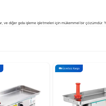
, ve diğer gıda işleme işletmeleri için mükemmel bir çözümdür. Y
yapısı ile hijyen standartlarını yüksek tutarken, güvenliği ön plan
 olmak üzere farklı et türlerinin işlenmesi için uygundur.
Ücretsiz Kargo
ılıp, hijyenik bir şekilde temizlenebilir.
i kapsamındadır.
perasyonlarınızı güçlendirin ve et işleme sürecinizi maksimum ve