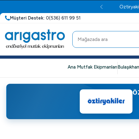
Öztiryaki
Müşteri Destek:
0(536) 611 99 51
Ana Mutfak Ekipmanları
Bulaşıkhan
Ö