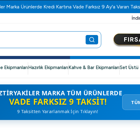
ler Marka Ürünlerde Kredi Kartına Vade Farksız 9 Ay'a Varan Taks
İndi
e Ekipmanları
Hazırlık Ekipmanları
Kahve & Bar Ekipmanları
Set Üstü 
ZTIRYAKILER MARKA TÜM ÜRÜNLERDE
VADE FARKSIZ 9 TAKSIT!
TÜ
9 Taksitten Yararlanmak İçin Tıklayın!