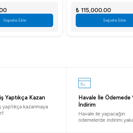
.00
₺ 115,000.00
Sepete Ekle
Sepete Ekle
riş Yaptıkça Kazan
Havale İle Ödemede
İndirim
iş yaptıkça kazanmaya
et
Havale ile yapacağın
ödemelerde indirimi yaka