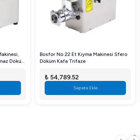
akinesi,
Bosfor No:22 Et Kıyma Makinesi Sfero
nmaz Döküm
Döküm Kafa Trifaze
₺ 54,789.52
Sepete Ekle