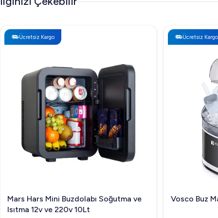
İlginizi Çekebilir
Ücretsiz Kargo
Ücretsiz Kargo
Mars Hars Mini Buzdolabı Soğutma ve
Vosco Buz Ma
Isıtma 12v ve 220v 10Lt