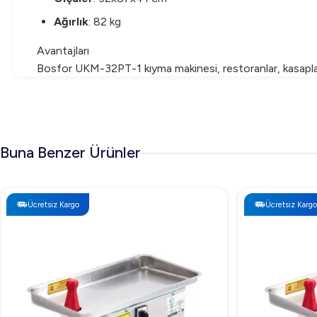
Ağırlık
: 82 kg
Avantajları
Bosfor UKM-32PT-1 kıyma makinesi, restoranlar, kasaplar
altında dahi performansından ödün vermez. Paslanmaz çelik 
Sıkça Sorulan Sorular (SSS)
Bu makine hangi tür etler için uygundur?
Buna Benzer Ürünler
Bosfor UKM-32PT-1 kıyma makinesi, kırmızı et ve beyaz et
Makinenin temizliği nasıl yapılmalıdır?
Ücretsiz Kargo
Ücretsiz Kargo
Sökülebilir kovanı sayesinde makine parçaları kolaylıkla çıkar
Garanti süresi nedir?
Bosfor markasının kıyma makineleri genellikle 2 yıl garant
Bosfor UKM-32PT-1 kıyma makinesi ile endüstriyel mutfak o