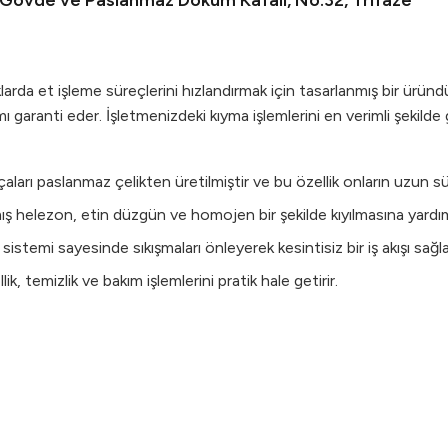
Gövde ve Paslanmaz Döküm Kafalı, No:32, Trifaze
a et işleme süreçlerini hızlandırmak için tasarlanmış bir üründ
 garanti eder. İşletmenizdeki kıyma işlemlerini en verimli şekilde 
ları paslanmaz çelikten üretilmiştir ve bu özellik onların uzun süre
ış helezon, etin düzgün ve homojen bir şekilde kıyılmasına yardım
ma sistemi sayesinde sıkışmaları önleyerek kesintisiz bir iş akışı sağla
ik, temizlik ve bakım işlemlerini pratik hale getirir.