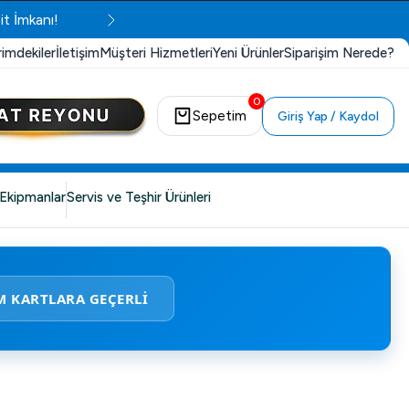
it İmkanı!
rimdekiler
İletişim
Müşteri Hizmetleri
Yeni Ürünler
Siparişim Nerede?
0
Sepetim
Giriş Yap / Kaydol
Ekipmanlar
Servis ve Teşhir Ürünleri
M KARTLARA GEÇERLİ