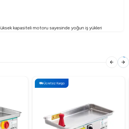
üksek kapasiteli motoru sayesinde yoğun iş yükleri
da tutan tasarımı ile kullanıcılara ekstra rahatlık sağlar.
Ücretsiz Kargo
rimlilikle gerçekleştirin. Şimdi Arıgastro'dan sipariş