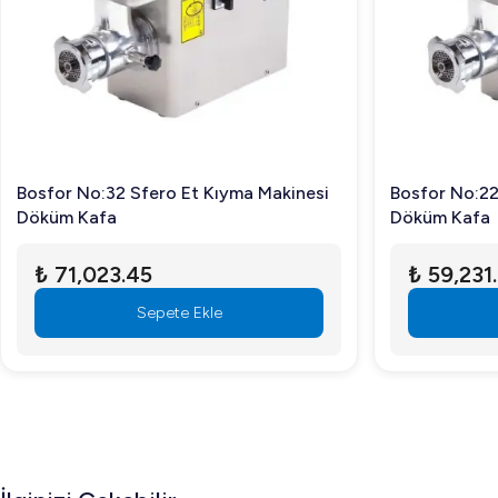
verin, kalitenin farkını yaşayın!
Bosfor No:32 Sfero Et Kıyma Makinesi
Bosfor No:22
Döküm Kafa
Döküm Kafa
₺ 71,023.45
₺ 59,231
Sepete Ekle