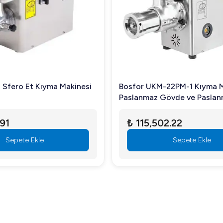
 Sfero Et Kıyma Makinesi
Bosfor UKM-22PM-1 Kıyma M
Paslanmaz Gövde ve Pasla
Kafalı, No:22, Monofaze
.91
₺ 115,502.22
Sepete Ekle
Sepete Ekle