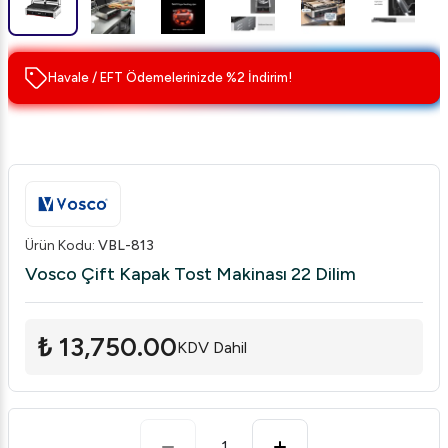
Havale / EFT Ödemelerinizde %2 İndirim!
Ürün Kodu
:
VBL-813
Vosco Çift Kapak Tost Makinası 22 Dilim
₺ 13,750.00
KDV Dahil
1