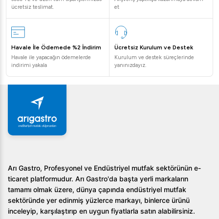
alanlarda kullanılabilir?
ücretsiz teslimat.
et
Vosco Çift Kapak Tost Makinası 22 Dilim, ev mutfakları,
oteller, açık hava etkinlikleri ve ticari mutfaklarda rahatlıkla
Havale İle Ödemede %2 İndirim
Ücretsiz Kurulum ve Destek
kullanılabilir.
Havale ile yapacağın ödemelerde
Kurulum ve destek süreçlerinde
indirimi yakala
yanınızdayız.
2. Makina temizlik konusunda kullanıcıya ne gibi
avantajlar sunuyor?
Yapışmaz pişirme yüzeyi sayesinde temizlik oldukça
kolaydır, sadece nemli bir bezle silinerek temizlenebilir.
3. Ürünün paslanmaz çelik olması neden önemlidir?
Paslanmaz çelik yapı, ürüne dayanıklılık ve uzun ömür
Arı Gastro, Profesyonel ve Endüstriyel mutfak sektörünün e-
kazandırırken, hijyenik bir kullanım sağlar.
ticaret platformudur. Arı Gastro'da başta yerli markaların
tamamı olmak üzere, dünya çapında endüstriyel mutfak
Vosco Çift Kapak Tost Makinası 22 Dilim, mutfağınızda
sektöründe yer edinmiş yüzlerce markayı, binlerce ürünü
lezzetli tostlar hazırlamanız için ideal bir seçimdir. Siz de
inceleyip, karşılaştırıp en uygun fiyatlarla satın alabilirsiniz.
hemen bu ürünü kullanarak mutfak verimliliğinizi