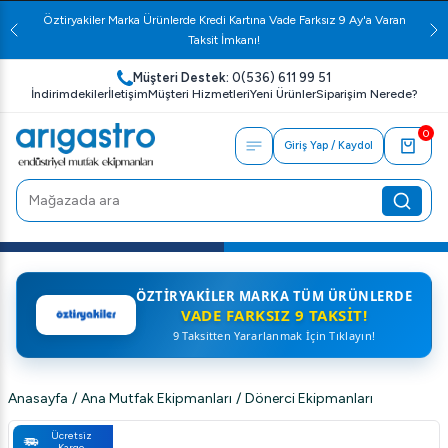
Öztiryakiler Marka Ürünlerde Kredi Kartına Vade Farksız 9 Ay'a Varan
Taksit İmkanı!
Müşteri Destek:
0(536) 611 99 51
İndirimdekiler
İletişim
Müşteri Hizmetleri
Yeni Ürünler
Siparişim Nerede?
0
Giriş Yap / Kaydol
ÖZTIRYAKILER MARKA TÜM ÜRÜNLERDE
VADE FARKSIZ 9 TAKSIT!
9 Taksitten Yararlanmak İçin Tıklayın!
Anasayfa
/
Ana Mutfak Ekipmanları
/
Dönerci Ekipmanları
Ücretsiz
Kargo