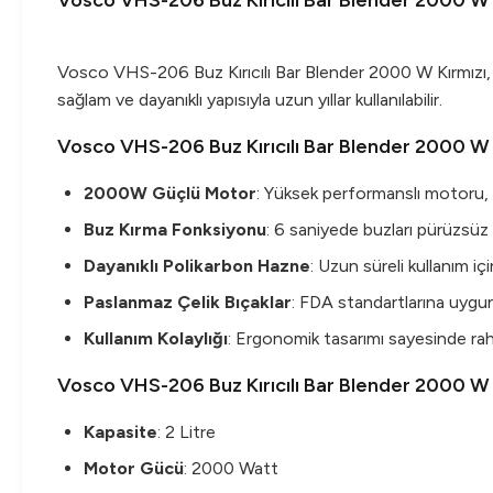
Vosco VHS-206 Buz Kırıcılı Bar Blender 2000 W 
Vosco VHS-206 Buz Kırıcılı Bar Blender 2000 W Kırmızı, r
sağlam ve dayanıklı yapısıyla uzun yıllar kullanılabilir.
Vosco VHS-206 Buz Kırıcılı Bar Blender 2000 W K
2000W Güçlü Motor
: Yüksek performanslı motoru, hız
Buz Kırma Fonksiyonu
: 6 saniyede buzları pürüzsüz
Dayanıklı Polikarbon Hazne
: Uzun süreli kullanım iç
Paslanmaz Çelik Bıçaklar
: FDA standartlarına uygun 
Kullanım Kolaylığı
: Ergonomik tasarımı sayesinde raha
Vosco VHS-206 Buz Kırıcılı Bar Blender 2000 W 
Kapasite
: 2 Litre
Motor Gücü
: 2000 Watt