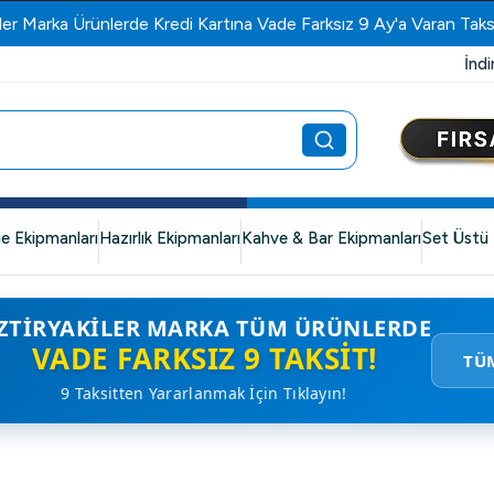
ler Marka Ürünlerde Kredi Kartına Vade Farksız 9 Ay'a Varan Taks
İndi
e Ekipmanları
Hazırlık Ekipmanları
Kahve & Bar Ekipmanları
Set Üstü 
ZTIRYAKILER MARKA TÜM ÜRÜNLERDE
VADE FARKSIZ 9 TAKSIT!
TÜ
9 Taksitten Yararlanmak İçin Tıklayın!