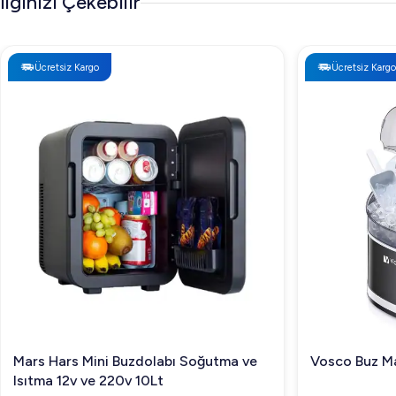
İlginizi Çekebilir
Ücretsiz Kargo
Ücretsiz Kargo
Mars Hars Mini Buzdolabı Soğutma ve
Vosco Buz Ma
Isıtma 12v ve 220v 10Lt