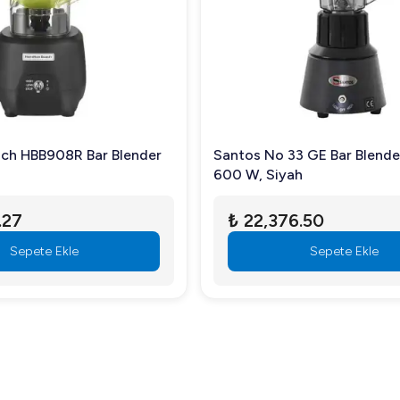
ndur?
ama getirebilir.
ach HBB908R Bar Blender
Santos No 33 GE Bar Blender,
tanışarak işlerinizi kolaylaştırın. Daha fazla bilgi için hemen bi
600 W, Siyah
.27
₺ 22,376.50
Sepete Ekle
Sepete Ekle