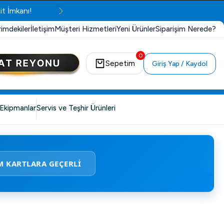
it İmkanı!
rimdekiler
İletişim
Müşteri Hizmetleri
Yeni Ürünler
Siparişim Nerede?
0
Sepetim
Giriş Yap / Kaydol
Ekipmanlar
Servis ve Teşhir Ürünleri
M KARTLARA GEÇERLİ