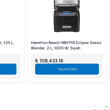
 1.25 L,
Hamilton Beach HBH755 Eclipse Sessiz
zimle iletişime geçin ya da web sitemizden ürün detaylarını
Blender, 2 L, 1000 W, Siyah
₺ 108,433.16
Sepete Ekle