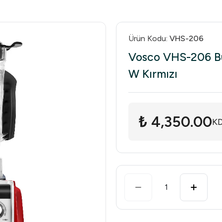
Ürün Kodu
:
VHS-206
Vosco VHS-206 Buz
W Kırmızı
₺ 4,350.00
KD
1