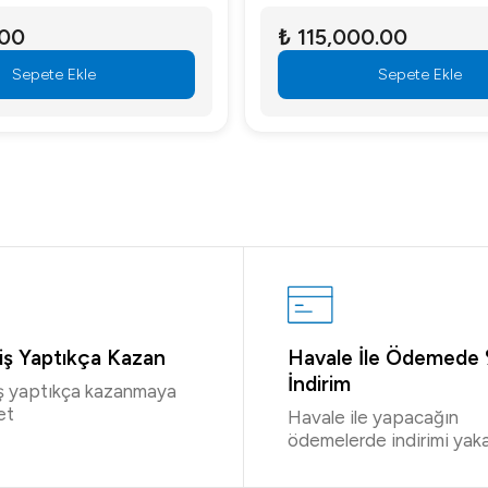
.00
₺ 115,000.00
Sepete Ekle
Sepete Ekle
riş Yaptıkça Kazan
Havale İle Ödemede
İndirim
iş yaptıkça kazanmaya
et
Havale ile yapacağın
ödemelerde indirimi yaka