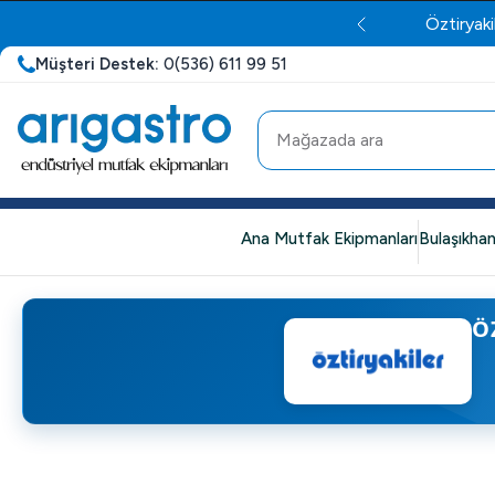
Öztiryaki
Müşteri Destek:
0(536) 611 99 51
Ana Mutfak Ekipmanları
Bulaşıkhan
Ö