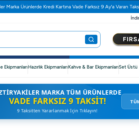
ler Marka Ürünlerde Kredi Kartına Vade Farksız 9 Ay'a Varan Taks
İndi
e Ekipmanları
Hazırlık Ekipmanları
Kahve & Bar Ekipmanları
Set Üstü 
ZTIRYAKILER MARKA TÜM ÜRÜNLERDE
VADE FARKSIZ 9 TAKSIT!
TÜ
9 Taksitten Yararlanmak İçin Tıklayın!