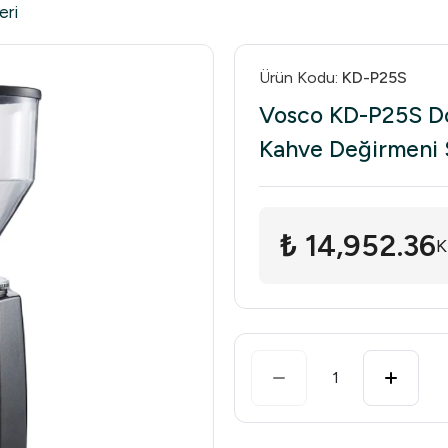
eri
Ürün Kodu
:
KD-P25S
Vosco KD-P25S Do
Kahve Değirmeni 
₺ 14,952.36
K
1