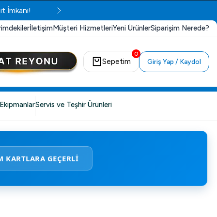
it İmkanı!
rimdekiler
İletişim
Müşteri Hizmetleri
Yeni Ürünler
Siparişim Nerede?
0
Sepetim
Giriş Yap / Kaydol
Ekipmanlar
Servis ve Teşhir Ürünleri
M KARTLARA GEÇERLİ