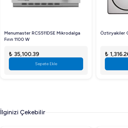
Menumaster RCS511DSE Mikrodalga
Öztiryakiler
Fırın 1100 W
₺ 35,100.39
₺ 1,316.2
Sepete Ekle
İlginizi Çekebilir