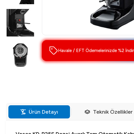
Havale / EFT Ödemelerinizde %2 İndir
Ürün Detayı
Teknik Özellikler