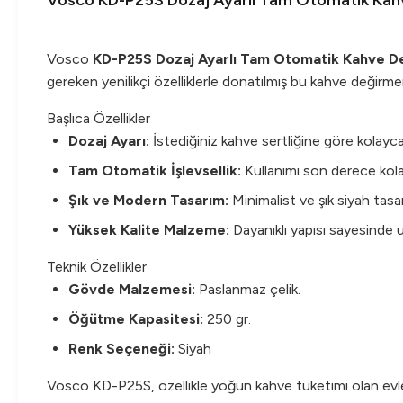
Vosco KD-P25S Dozaj Ayarlı Tam Otomatik Kah
Vosco
KD-P25S Dozaj Ayarlı Tam Otomatik Kahve D
gereken yenilikçi özelliklerle donatılmış bu kahve değirm
Başlıca Özellikler
Dozaj Ayarı:
İstediğiniz kahve sertliğine göre kolayca 
Tam Otomatik İşlevsellik:
Kullanımı son derece kolay
Şık ve Modern Tasarım:
Minimalist ve şık siyah tasa
Yüksek Kalite Malzeme:
Dayanıklı yapısı sayesinde u
Teknik Özellikler
Gövde Malzemesi:
Paslanmaz çelik.
Öğütme Kapasitesi:
250 gr.
Renk Seçeneği:
Siyah
Vosco KD-P25S, özellikle yoğun kahve tüketimi olan evler